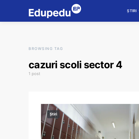
ȘTIRI
BROWSING TAG
cazuri scoli sector 4
1 post
Știri