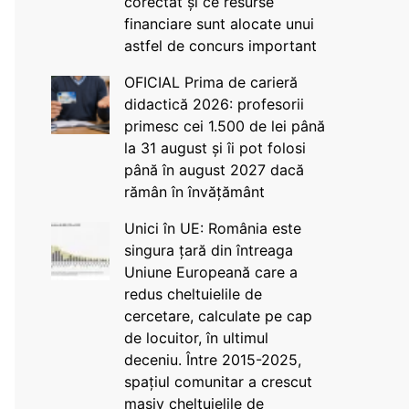
corectat și ce resurse
financiare sunt alocate unui
astfel de concurs important
OFICIAL Prima de carieră
didactică 2026: profesorii
primesc cei 1.500 de lei până
la 31 august și îi pot folosi
până în august 2027 dacă
rămân în învățământ
Unici în UE: România este
singura țară din întreaga
Uniune Europeană care a
redus cheltuielile de
cercetare, calculate pe cap
de locuitor, în ultimul
deceniu. Între 2015-2025,
spațiul comunitar a crescut
masiv cheltuielile de