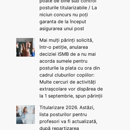
poate de bine sub control
posturile titularizabile / La
niciun concurs nu poți
garanta de la început
asigurarea unui post
Mai mulți părinți solicită,
într-o petiție, anularea
deciziei ISMB de a nu mai
acorda sumele pentru
posturile la plata cu ora din
cadrul cluburilor copiilor:
Multe cercuri de activități
extrașcolare vor dispărea de
la 1 septembrie, spun părinții
Titularizare 2026. Astăzi,
lista posturilor pentru
profesori va fi actualizată,
după repartizarea