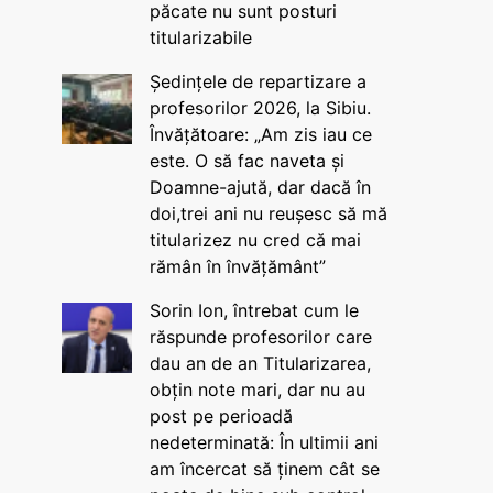
păcate nu sunt posturi
titularizabile
Ședințele de repartizare a
profesorilor 2026, la Sibiu.
Învățătoare: „Am zis iau ce
este. O să fac naveta și
Doamne-ajută, dar dacă în
doi,trei ani nu reușesc să mă
titularizez nu cred că mai
rămân în învățământ”
Sorin Ion, întrebat cum le
răspunde profesorilor care
dau an de an Titularizarea,
obțin note mari, dar nu au
post pe perioadă
nedeterminată: În ultimii ani
am încercat să ținem cât se