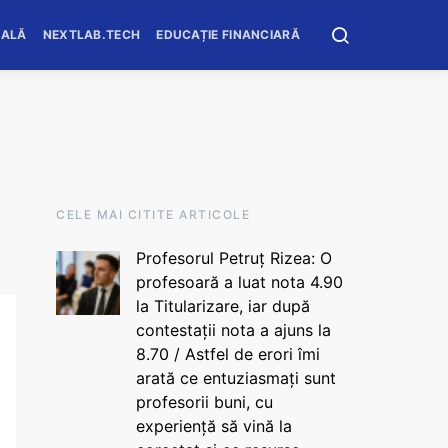
OALĂ
NEXTLAB.TECH
EDUCAȚIE FINANCIARĂ
CELE MAI CITITE ARTICOLE
Profesorul Petruț Rizea: O
profesoară a luat nota 4.90
la Titularizare, iar după
contestații nota a ajuns la
8.70 / Astfel de erori îmi
arată ce entuziasmați sunt
profesorii buni, cu
experiență să vină la