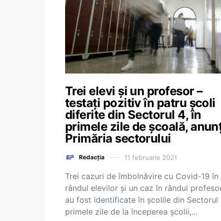
Trei elevi și un profesor –
testați pozitiv în patru școli
diferite din Sectorul 4, în
primele zile de școală, anun
Primăria sectorului
11 februarie 2021
Redacția
Trei cazuri de îmbolnăvire cu Covid-19 în
rândul elevilor și un caz în rândul profesor
au fost identificate în școlile din Sectorul 
primele zile de la începerea școlii,…