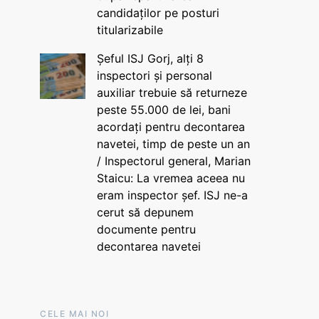
candidaților pe posturi
titularizabile
Șeful ISJ Gorj, alți 8
inspectori și personal
auxiliar trebuie să returneze
peste 55.000 de lei, bani
acordați pentru decontarea
navetei, timp de peste un an
/ Inspectorul general, Marian
Staicu: La vremea aceea nu
eram inspector șef. ISJ ne-a
cerut să depunem
documente pentru
decontarea navetei
CELE MAI NOI