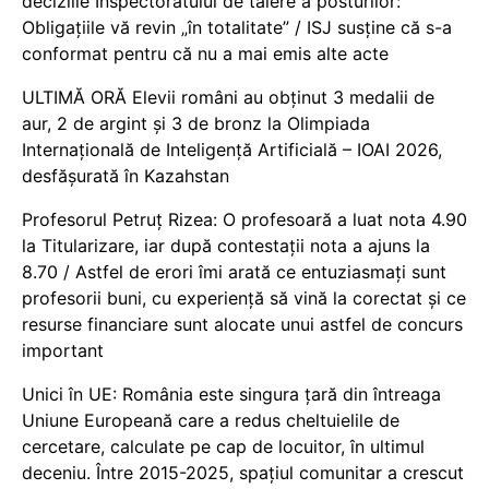
deciziile Inspectoratului de tăiere a posturilor:
Obligațiile vă revin „în totalitate” / ISJ susține că s-a
conformat pentru că nu a mai emis alte acte
ULTIMĂ ORĂ Elevii români au obținut 3 medalii de
aur, 2 de argint și 3 de bronz la Olimpiada
Internațională de Inteligență Artificială – IOAI 2026,
desfășurată în Kazahstan
Profesorul Petruț Rizea: O profesoară a luat nota 4.90
la Titularizare, iar după contestații nota a ajuns la
8.70 / Astfel de erori îmi arată ce entuziasmați sunt
profesorii buni, cu experiență să vină la corectat și ce
resurse financiare sunt alocate unui astfel de concurs
important
Unici în UE: România este singura țară din întreaga
Uniune Europeană care a redus cheltuielile de
cercetare, calculate pe cap de locuitor, în ultimul
deceniu. Între 2015-2025, spațiul comunitar a crescut