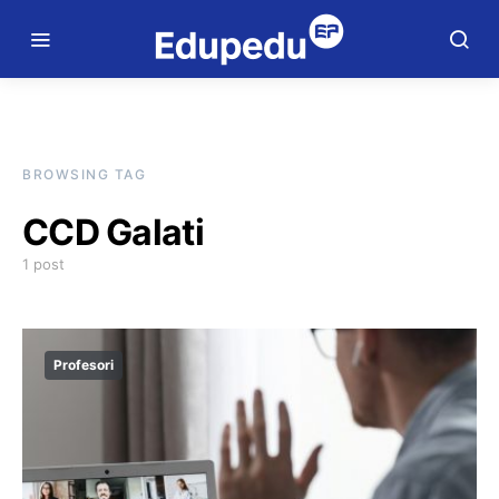
BROWSING TAG
CCD Galati
1 post
Profesori