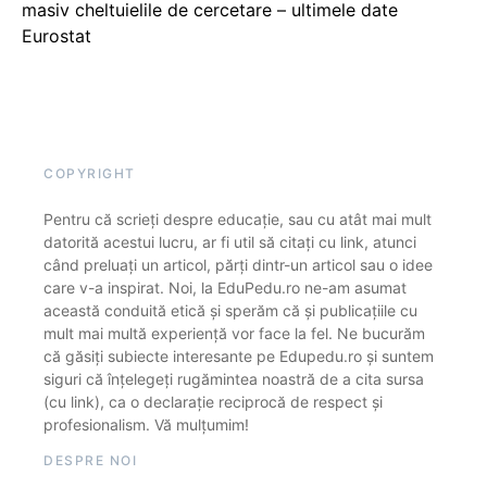
masiv cheltuielile de cercetare – ultimele date
Eurostat
COPYRIGHT
Pentru că scrieți despre educație, sau cu atât mai mult
datorită acestui lucru, ar fi util să citați cu link, atunci
când preluați un articol, părți dintr-un articol sau o idee
care v-a inspirat. Noi, la EduPedu.ro ne-am asumat
această conduită etică și sperăm că și publicațiile cu
mult mai multă experiență vor face la fel. Ne bucurăm
că găsiți subiecte interesante pe Edupedu.ro și suntem
siguri că înțelegeți rugămintea noastră de a cita sursa
(cu link), ca o declarație reciprocă de respect și
profesionalism. Vă mulțumim!
DESPRE NOI