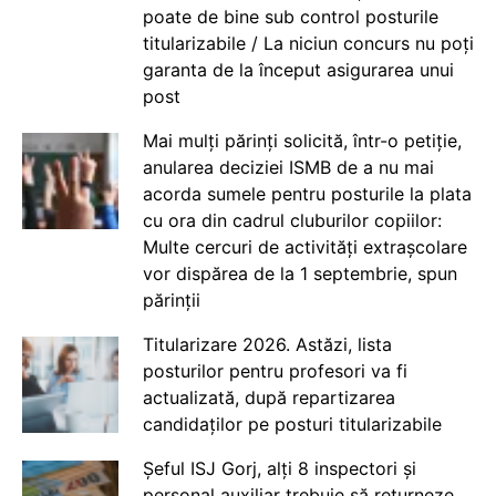
poate de bine sub control posturile
titularizabile / La niciun concurs nu poți
garanta de la început asigurarea unui
post
Mai mulți părinți solicită, într-o petiție,
anularea deciziei ISMB de a nu mai
acorda sumele pentru posturile la plata
cu ora din cadrul cluburilor copiilor:
Multe cercuri de activități extrașcolare
vor dispărea de la 1 septembrie, spun
părinții
Titularizare 2026. Astăzi, lista
posturilor pentru profesori va fi
actualizată, după repartizarea
candidaților pe posturi titularizabile
Șeful ISJ Gorj, alți 8 inspectori și
personal auxiliar trebuie să returneze