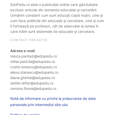
EduPedu.ro este o publicație online care găzduiește
exclusiv articole din domeniul educației și cercetării.
Urmărim constant cum sunt educați copiii noștri, cine și
cum face politicile din educație și cercetare, cine și cum
îi formează pe profesori, cât de adecvate la lumea în
care trăim sunt sistemele de educație și cercetare.
CONTACT REDACȚIE
Adrese e-mail
raluca.pantazi@edupedu.ro
mihai.peticila@edupedu.ro
costin.ionescu@edupedu.ro
alexa.stanescu@edupedu.ro
diana.ghimisi@edupedu.ro
stefan.lefter@edupedu.ro
ramona.florea@edupedu.ro
Notă de informare cu privire la prelucrarea de date
personale prin intermediul site-ului
Politica de cookie