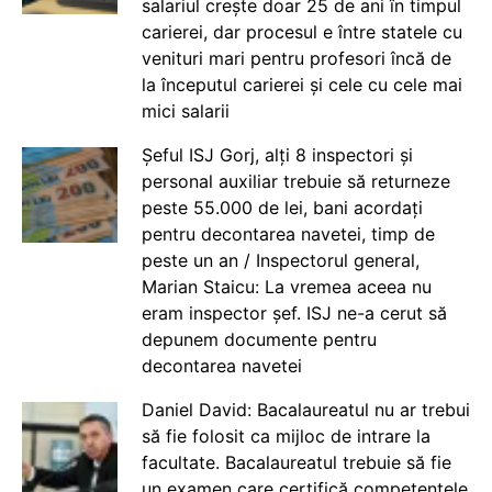
salariul crește doar 25 de ani în timpul
carierei, dar procesul e între statele cu
venituri mari pentru profesori încă de
la începutul carierei și cele cu cele mai
mici salarii
Șeful ISJ Gorj, alți 8 inspectori și
personal auxiliar trebuie să returneze
peste 55.000 de lei, bani acordați
pentru decontarea navetei, timp de
peste un an / Inspectorul general,
Marian Staicu: La vremea aceea nu
eram inspector șef. ISJ ne-a cerut să
depunem documente pentru
decontarea navetei
Daniel David: Bacalaureatul nu ar trebui
să fie folosit ca mijloc de intrare la
facultate. Bacalaureatul trebuie să fie
un examen care certifică competențele