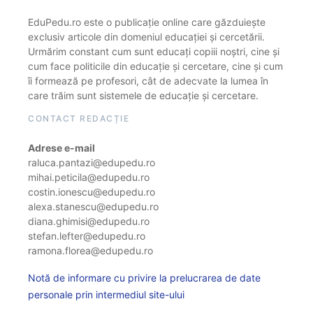
EduPedu.ro este o publicație online care găzduiește
exclusiv articole din domeniul educației și cercetării.
Urmărim constant cum sunt educați copiii noștri, cine și
cum face politicile din educație și cercetare, cine și cum
îi formează pe profesori, cât de adecvate la lumea în
care trăim sunt sistemele de educație și cercetare.
CONTACT REDACȚIE
Adrese e-mail
raluca.pantazi@edupedu.ro
mihai.peticila@edupedu.ro
costin.ionescu@edupedu.ro
alexa.stanescu@edupedu.ro
diana.ghimisi@edupedu.ro
stefan.lefter@edupedu.ro
ramona.florea@edupedu.ro
Notă de informare cu privire la prelucrarea de date
personale prin intermediul site-ului