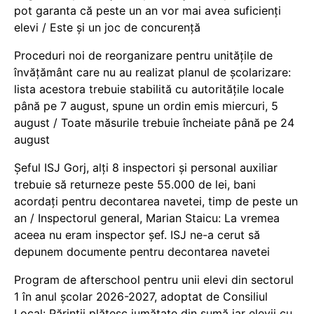
pot garanta că peste un an vor mai avea suficienți
elevi / Este și un joc de concurență
Proceduri noi de reorganizare pentru unitățile de
învățământ care nu au realizat planul de școlarizare:
lista acestora trebuie stabilită cu autoritățile locale
până pe 7 august, spune un ordin emis miercuri, 5
august / Toate măsurile trebuie încheiate până pe 24
august
Șeful ISJ Gorj, alți 8 inspectori și personal auxiliar
trebuie să returneze peste 55.000 de lei, bani
acordați pentru decontarea navetei, timp de peste un
an / Inspectorul general, Marian Staicu: La vremea
aceea nu eram inspector șef. ISJ ne-a cerut să
depunem documente pentru decontarea navetei
Program de afterschool pentru unii elevi din sectorul
1 în anul școlar 2026-2027, adoptat de Consiliul
Local: Părinții plătesc jumătate din sumă iar elevii cu