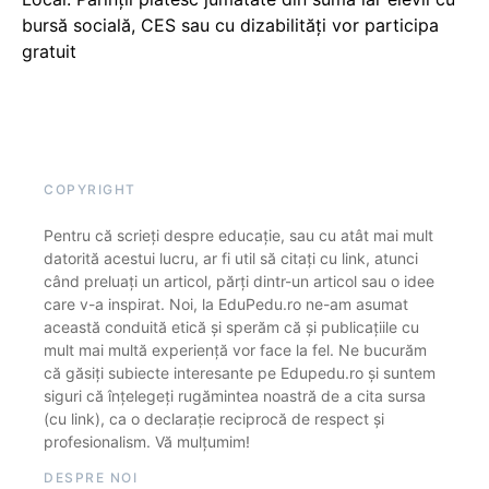
bursă socială, CES sau cu dizabilităţi vor participa
gratuit
COPYRIGHT
Pentru că scrieți despre educație, sau cu atât mai mult
datorită acestui lucru, ar fi util să citați cu link, atunci
când preluați un articol, părți dintr-un articol sau o idee
care v-a inspirat. Noi, la EduPedu.ro ne-am asumat
această conduită etică și sperăm că și publicațiile cu
mult mai multă experiență vor face la fel. Ne bucurăm
că găsiți subiecte interesante pe Edupedu.ro și suntem
siguri că înțelegeți rugămintea noastră de a cita sursa
(cu link), ca o declarație reciprocă de respect și
profesionalism. Vă mulțumim!
DESPRE NOI