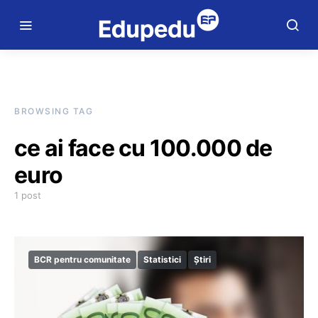
BROWSING TAG
ce ai face cu 100.000 de
euro
1 post
BCR pentru comunitate
Statistici
Știri