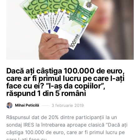
Dacă ați câștiga 100.000 de euro,
care ar fi primul lucru pe care l-ați
face cu ei? ”I-aș da copiilor”,
răspund 1 din 5 români
3 februarie 2019
Mihai Peticilă
Răspunsul dat de 20% dintre participanții la un
sondaj IRES la întrebarea aproape clasică ”Dacă ați
câștiga 100.000 de euro, care ar fi primul lucru pe
care l-ați face cu…