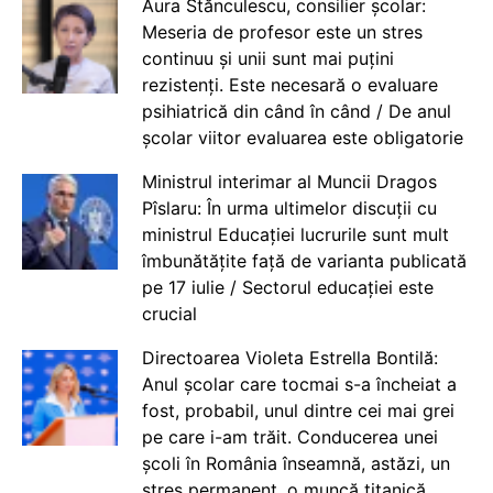
Aura Stănculescu, consilier școlar:
Meseria de profesor este un stres
continuu și unii sunt mai puțini
rezistenți. Este necesară o evaluare
psihiatrică din când în când / De anul
școlar viitor evaluarea este obligatorie
Ministrul interimar al Muncii Dragos
Pîslaru: În urma ultimelor discuții cu
ministrul Educației lucrurile sunt mult
îmbunătățite față de varianta publicată
pe 17 iulie / Sectorul educației este
crucial
Directoarea Violeta Estrella Bontilă:
Anul școlar care tocmai s-a încheiat a
fost, probabil, unul dintre cei mai grei
pe care i-am trăit. Conducerea unei
școli în România înseamnă, astăzi, un
stres permanent, o muncă titanică