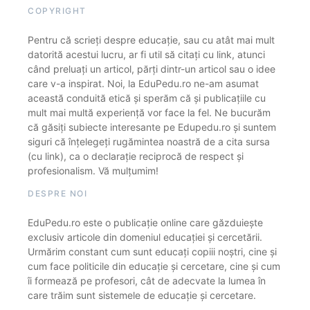
COPYRIGHT
Pentru că scrieți despre educație, sau cu atât mai mult
datorită acestui lucru, ar fi util să citați cu link, atunci
când preluați un articol, părți dintr-un articol sau o idee
care v-a inspirat. Noi, la EduPedu.ro ne-am asumat
această conduită etică și sperăm că și publicațiile cu
mult mai multă experiență vor face la fel. Ne bucurăm
că găsiți subiecte interesante pe Edupedu.ro și suntem
siguri că înțelegeți rugămintea noastră de a cita sursa
(cu link), ca o declarație reciprocă de respect și
profesionalism. Vă mulțumim!
DESPRE NOI
EduPedu.ro este o publicație online care găzduiește
exclusiv articole din domeniul educației și cercetării.
Urmărim constant cum sunt educați copiii noștri, cine și
cum face politicile din educație și cercetare, cine și cum
îi formează pe profesori, cât de adecvate la lumea în
care trăim sunt sistemele de educație și cercetare.