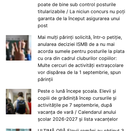
poate de bine sub control posturile
titularizabile / La niciun concurs nu poți
garanta de la început asigurarea unui
post
Mai mulți părinți solicită, într-o petiție,
anularea deciziei ISMB de a nu mai
acorda sumele pentru posturile la plata
cu ora din cadrul cluburilor copiilor:
Multe cercuri de activități extrașcolare
vor dispărea de la 1 septembrie, spun
părinții
Peste o lună începe școala. Elevii și
copiii de grădiniță încep cursurile și
activitățile pe 7 septembrie, după
vacanța de vară / Calendarul anului
școlar 2026-2027 și lista vacanțelor
ULTIMĂ ORĂ Elevii români au obținut 3