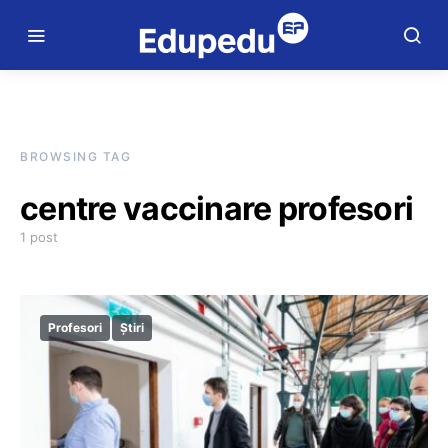
BROWSING TAG
centre vaccinare profesori
1 post
Profesori
Știri