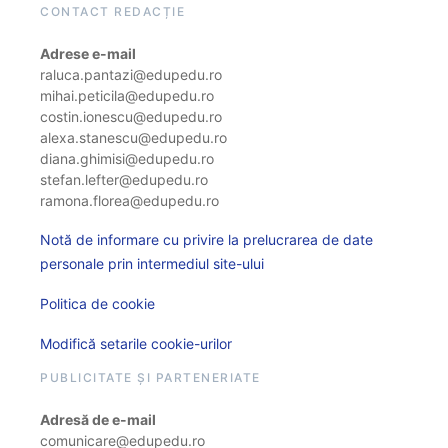
CONTACT REDACȚIE
Adrese e-mail
raluca.pantazi@edupedu.ro
mihai.peticila@edupedu.ro
costin.ionescu@edupedu.ro
alexa.stanescu@edupedu.ro
diana.ghimisi@edupedu.ro
stefan.lefter@edupedu.ro
ramona.florea@edupedu.ro
Notă de informare cu privire la prelucrarea de date
personale prin intermediul site-ului
Politica de cookie
Modifică setarile cookie-urilor
PUBLICITATE ȘI PARTENERIATE
Adresă de e-mail
comunicare@edupedu.ro