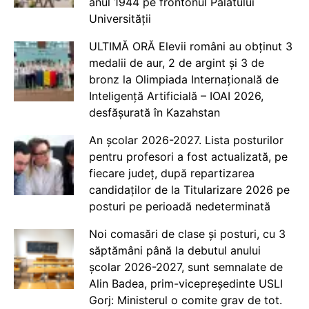
anul 1944 pe frontonul Palatului
Universității
ULTIMĂ ORĂ Elevii români au obținut 3
medalii de aur, 2 de argint și 3 de
bronz la Olimpiada Internațională de
Inteligență Artificială – IOAI 2026,
desfășurată în Kazahstan
An școlar 2026-2027. Lista posturilor
pentru profesori a fost actualizată, pe
fiecare județ, după repartizarea
candidaților de la Titularizare 2026 pe
posturi pe perioadă nedeterminată
Noi comasări de clase și posturi, cu 3
săptămâni până la debutul anului
școlar 2026-2027, sunt semnalate de
Alin Badea, prim-vicepreședinte USLI
Gorj: Ministerul o comite grav de tot.