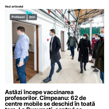
Vezi articolul
Profesori
Știri
Astăzi începe vaccinarea
profesorilor. Cîmpeanu: 62 de
centre mobile se deschid în toată