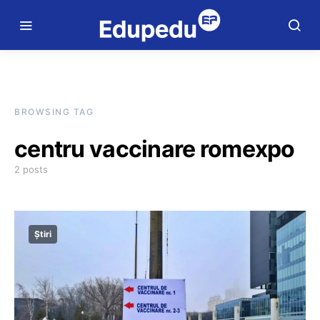
BROWSING TAG
centru vaccinare romexpo
2 posts
Știri