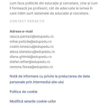
cum face politicile din educație și cercetare, cine și cum
îi formează pe profesori, cât de adecvate la lumea în
care trăim sunt sistemele de educație și cercetare.
CONTACT REDACȚIE
Adrese e-mail
raluca.pantazi@edupedu.ro
mihai.peticila@edupedu.ro
costin.ionescu@edupedu.ro
alexa.stanescu@edupedu.ro
diana.ghimisi@edupedu.ro
stefan.lefter@edupedu.ro
ramona.florea@edupedu.ro
Notă de informare cu privire la prelucrarea de date
personale prin intermediul site-ului
Politica de cookie
Modifică setarile cookie-urilor