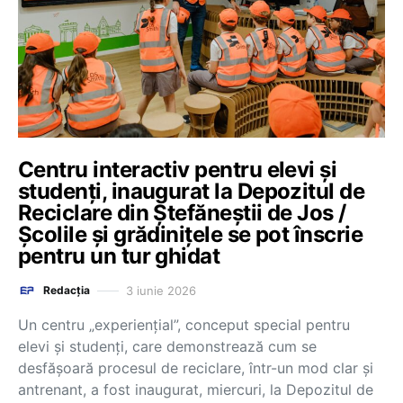
Centru interactiv pentru elevi şi
studenţi, inaugurat la Depozitul de
Reciclare din Ştefăneştii de Jos /
Școlile și grădinițele se pot înscrie
pentru un tur ghidat
3 iunie 2026
Redacția
Un centru „experienţial”, conceput special pentru
elevi şi studenţi, care demonstrează cum se
desfăşoară procesul de reciclare, într-un mod clar şi
antrenant, a fost inaugurat, miercuri, la Depozitul de