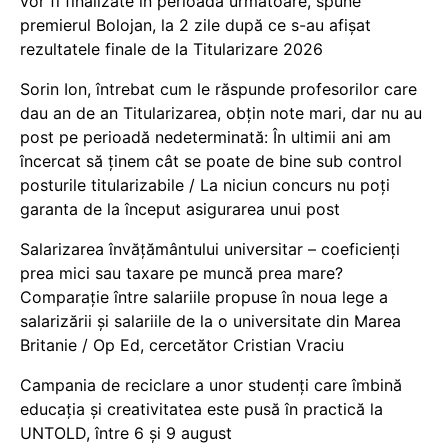
vor fi finalizate în perioada următoare, spune
premierul Bolojan, la 2 zile după ce s-au afișat
rezultatele finale de la Titularizare 2026
Sorin Ion, întrebat cum le răspunde profesorilor care
dau an de an Titularizarea, obțin note mari, dar nu au
post pe perioadă nedeterminată: În ultimii ani am
încercat să ținem cât se poate de bine sub control
posturile titularizabile / La niciun concurs nu poți
garanta de la început asigurarea unui post
Salarizarea învățământului universitar – coeficienți
prea mici sau taxare pe muncă prea mare?
Comparație între salariile propuse în noua lege a
salarizării și salariile de la o universitate din Marea
Britanie / Op Ed, cercetător Cristian Vraciu
Campania de reciclare a unor studenți care îmbină
educația și creativitatea este pusă în practică la
UNTOLD, între 6 și 9 august