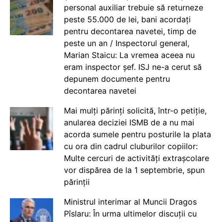
personal auxiliar trebuie să returneze
peste 55.000 de lei, bani acordați
pentru decontarea navetei, timp de
peste un an / Inspectorul general,
Marian Staicu: La vremea aceea nu
eram inspector șef. ISJ ne-a cerut să
depunem documente pentru
decontarea navetei
Mai mulți părinți solicită, într-o petiție,
anularea deciziei ISMB de a nu mai
acorda sumele pentru posturile la plata
cu ora din cadrul cluburilor copiilor:
Multe cercuri de activități extrașcolare
vor dispărea de la 1 septembrie, spun
părinții
Ministrul interimar al Muncii Dragos
Pîslaru: În urma ultimelor discuții cu