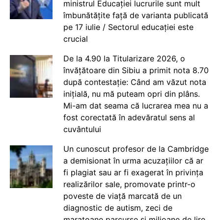
ministrul Educației lucrurile sunt mult
îmbunătățite față de varianta publicată
pe 17 iulie / Sectorul educației este
crucial
De la 4.90 la Titularizare 2026, o
învățătoare din Sibiu a primit nota 8.70
după contestație: Când am văzut nota
inițială, nu mă puteam opri din plâns.
Mi-am dat seama că lucrarea mea nu a
fost corectată în adevăratul sens al
cuvântului
Un cunoscut profesor de la Cambridge
a demisionat în urma acuzațiilor că ar
fi plagiat sau ar fi exagerat în privința
realizărilor sale, promovate printr-o
poveste de viață marcată de un
diagnostic de autism, zeci de
maratoane parcurse și milioane de lire