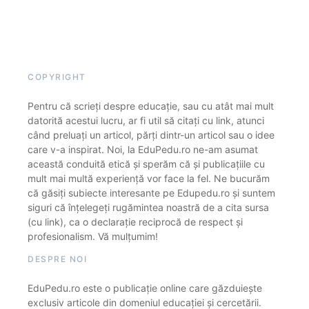
COPYRIGHT
Pentru că scrieți despre educație, sau cu atât mai mult
datorită acestui lucru, ar fi util să citați cu link, atunci
când preluați un articol, părți dintr-un articol sau o idee
care v-a inspirat. Noi, la EduPedu.ro ne-am asumat
această conduită etică și sperăm că și publicațiile cu
mult mai multă experiență vor face la fel. Ne bucurăm
că găsiți subiecte interesante pe Edupedu.ro și suntem
siguri că înțelegeți rugămintea noastră de a cita sursa
(cu link), ca o declarație reciprocă de respect și
profesionalism. Vă mulțumim!
DESPRE NOI
EduPedu.ro este o publicație online care găzduiește
exclusiv articole din domeniul educației și cercetării.