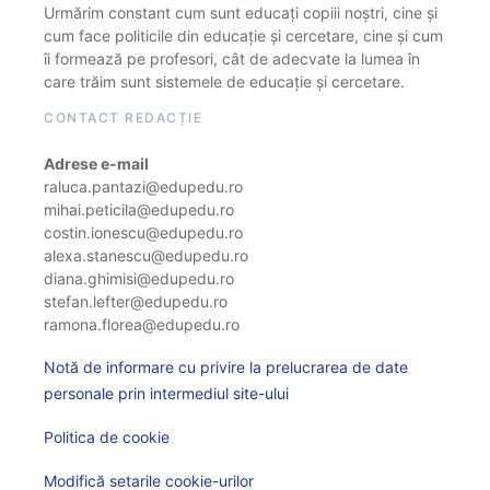
Urmărim constant cum sunt educați copiii noștri, cine și
cum face politicile din educație și cercetare, cine și cum
îi formează pe profesori, cât de adecvate la lumea în
care trăim sunt sistemele de educație și cercetare.
CONTACT REDACȚIE
Adrese e-mail
raluca.pantazi@edupedu.ro
mihai.peticila@edupedu.ro
costin.ionescu@edupedu.ro
alexa.stanescu@edupedu.ro
diana.ghimisi@edupedu.ro
stefan.lefter@edupedu.ro
ramona.florea@edupedu.ro
Notă de informare cu privire la prelucrarea de date
personale prin intermediul site-ului
Politica de cookie
Modifică setarile cookie-urilor