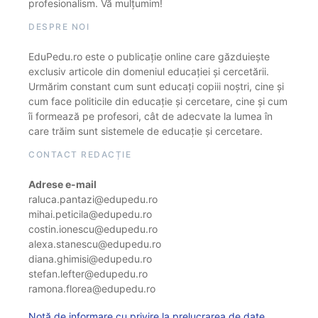
profesionalism. Vă mulțumim!
DESPRE NOI
EduPedu.ro este o publicație online care găzduiește
exclusiv articole din domeniul educației și cercetării.
Urmărim constant cum sunt educați copiii noștri, cine și
cum face politicile din educație și cercetare, cine și cum
îi formează pe profesori, cât de adecvate la lumea în
care trăim sunt sistemele de educație și cercetare.
CONTACT REDACȚIE
Adrese e-mail
raluca.pantazi@edupedu.ro
mihai.peticila@edupedu.ro
costin.ionescu@edupedu.ro
alexa.stanescu@edupedu.ro
diana.ghimisi@edupedu.ro
stefan.lefter@edupedu.ro
ramona.florea@edupedu.ro
Notă de informare cu privire la prelucrarea de date