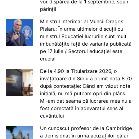
vor dispărea de la 1 septembrie, spun
părinții
Ministrul interimar al Muncii Dragos
Pîslaru: În urma ultimelor discuții cu
ministrul Educației lucrurile sunt mult
îmbunătățite față de varianta publicată
pe 17 iulie / Sectorul educației este
crucial
De la 4.90 la Titularizare 2026, o
învățătoare din Sibiu a primit nota 8.70
după contestație: Când am văzut nota
inițială, nu mă puteam opri din plâns.
Mi-am dat seama că lucrarea mea nu a
fost corectată în adevăratul sens al
cuvântului
Un cunoscut profesor de la Cambridge
a demisionat în urma acuzațiilor că ar