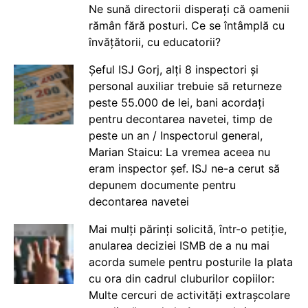
Ne sună directorii disperați că oamenii
rămân fără posturi. Ce se întâmplă cu
învățătorii, cu educatorii?
Șeful ISJ Gorj, alți 8 inspectori și
personal auxiliar trebuie să returneze
peste 55.000 de lei, bani acordați
pentru decontarea navetei, timp de
peste un an / Inspectorul general,
Marian Staicu: La vremea aceea nu
eram inspector șef. ISJ ne-a cerut să
depunem documente pentru
decontarea navetei
Mai mulți părinți solicită, într-o petiție,
anularea deciziei ISMB de a nu mai
acorda sumele pentru posturile la plata
cu ora din cadrul cluburilor copiilor:
Multe cercuri de activități extrașcolare