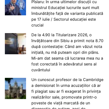
Pîslaru: În urma ultimelor discuții cu
ministrul Educației lucrurile sunt mult
îmbunătățite față de varianta publicată
pe 17 iulie / Sectorul educației este
crucial
De la 4.90 la Titularizare 2026, o
învățătoare din Sibiu a primit nota 8.70
după contestație: Când am văzut nota
inițială, nu mă puteam opri din plâns.
Mi-am dat seama că lucrarea mea nu a
fost corectată în adevăratul sens al
cuvântului
Un cunoscut profesor de la Cambridge
a demisionat în urma acuzațiilor că ar
fi plagiat sau ar fi exagerat în privința
realizărilor sale, promovate printr-o
poveste de viață marcată de un
diagnostic de autism, zeci de