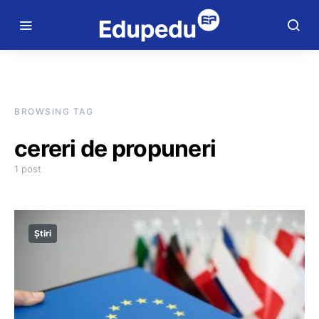
BROWSING TAG
cereri de propuneri
1 post
Știri