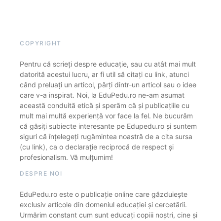
COPYRIGHT
Pentru că scrieți despre educație, sau cu atât mai mult
datorită acestui lucru, ar fi util să citați cu link, atunci
când preluați un articol, părți dintr-un articol sau o idee
care v-a inspirat. Noi, la EduPedu.ro ne-am asumat
această conduită etică și sperăm că și publicațiile cu
mult mai multă experiență vor face la fel. Ne bucurăm
că găsiți subiecte interesante pe Edupedu.ro și suntem
siguri că înțelegeți rugămintea noastră de a cita sursa
(cu link), ca o declarație reciprocă de respect și
profesionalism. Vă mulțumim!
DESPRE NOI
EduPedu.ro este o publicație online care găzduiește
exclusiv articole din domeniul educației și cercetării.
Urmărim constant cum sunt educați copiii noștri, cine și