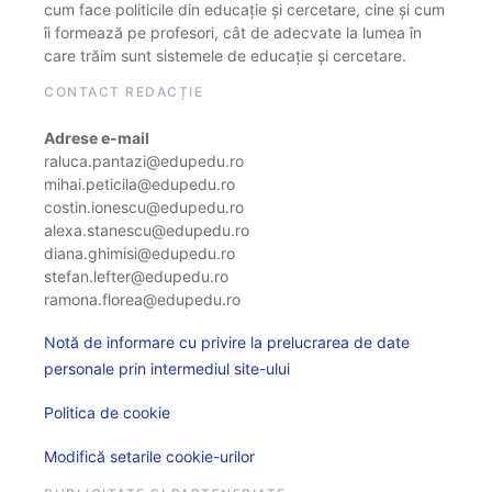
cum face politicile din educație și cercetare, cine și cum
îi formează pe profesori, cât de adecvate la lumea în
care trăim sunt sistemele de educație și cercetare.
CONTACT REDACȚIE
Adrese e-mail
raluca.pantazi@edupedu.ro
mihai.peticila@edupedu.ro
costin.ionescu@edupedu.ro
alexa.stanescu@edupedu.ro
diana.ghimisi@edupedu.ro
stefan.lefter@edupedu.ro
ramona.florea@edupedu.ro
Notă de informare cu privire la prelucrarea de date
personale prin intermediul site-ului
Politica de cookie
Modifică setarile cookie-urilor