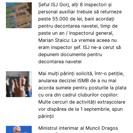
Șeful ISJ Gorj, alți 8 inspectori și
personal auxiliar trebuie să returneze
peste 55.000 de lei, bani acordați
pentru decontarea navetei, timp de
peste un an / Inspectorul general,
Marian Staicu: La vremea aceea nu
eram inspector șef. ISJ ne-a cerut să
depunem documente pentru
decontarea navetei
Mai mulți părinți solicită, într-o petiție,
anularea deciziei ISMB de a nu mai
acorda sumele pentru posturile la plata
cu ora din cadrul cluburilor copiilor:
Multe cercuri de activități extrașcolare
vor dispărea de la 1 septembrie, spun
părinții
Ministrul interimar al Muncii Dragos