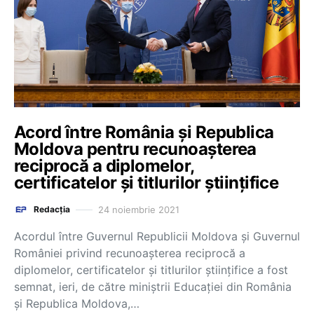
Acord între România și Republica
Moldova pentru recunoașterea
reciprocă a diplomelor,
certificatelor şi titlurilor științifice
24 noiembrie 2021
Redacția
Acordul între Guvernul Republicii Moldova şi Guvernul
României privind recunoașterea reciprocă a
diplomelor, certificatelor şi titlurilor științifice a fost
semnat, ieri, de către miniștrii Educației din România
și Republica Moldova,…