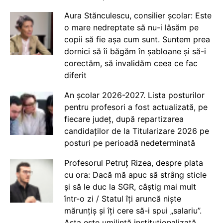
Aura Stănculescu, consilier școlar: Este
o mare nedreptate să nu-i lăsăm pe
copii să fie așa cum sunt. Suntem prea
dornici să îi băgăm în șabloane și să-i
corectăm, să invalidăm ceea ce fac
diferit
An școlar 2026-2027. Lista posturilor
pentru profesori a fost actualizată, pe
fiecare județ, după repartizarea
candidaților de la Titularizare 2026 pe
posturi pe perioadă nedeterminată
Profesorul Petruț Rizea, despre plata
cu ora: Dacă mă apuc să strâng sticle
și să le duc la SGR, câștig mai mult
într-o zi / Statul îți aruncă niște
mărunțiș și îți cere să-i spui „salariu”.
Asta este umilință instituționalizată