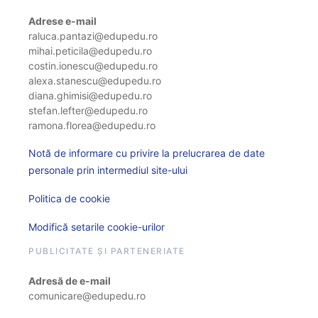
Adrese e-mail
raluca.pantazi@edupedu.ro
mihai.peticila@edupedu.ro
costin.ionescu@edupedu.ro
alexa.stanescu@edupedu.ro
diana.ghimisi@edupedu.ro
stefan.lefter@edupedu.ro
ramona.florea@edupedu.ro
Notă de informare cu privire la prelucrarea de date
personale prin intermediul site-ului
Politica de cookie
Modifică setarile cookie-urilor
PUBLICITATE ȘI PARTENERIATE
Adresă de e-mail
comunicare@edupedu.ro