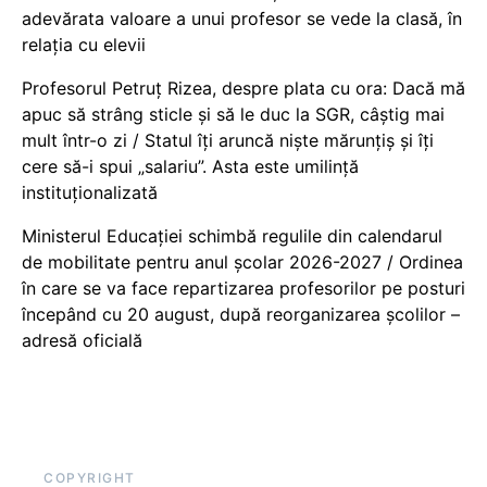
adevărata valoare a unui profesor se vede la clasă, în
relația cu elevii
Profesorul Petruț Rizea, despre plata cu ora: Dacă mă
apuc să strâng sticle și să le duc la SGR, câștig mai
mult într-o zi / Statul îți aruncă niște mărunțiș și îți
cere să-i spui „salariu”. Asta este umilință
instituționalizată
Ministerul Educației schimbă regulile din calendarul
de mobilitate pentru anul școlar 2026-2027 / Ordinea
în care se va face repartizarea profesorilor pe posturi
începând cu 20 august, după reorganizarea școlilor –
adresă oficială
COPYRIGHT