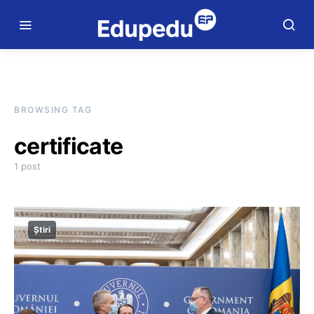
BROWSING TAG
certificate
1 post
Știri