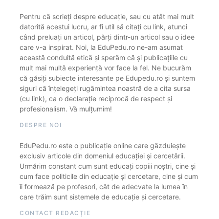
Pentru că scrieți despre educație, sau cu atât mai mult
datorită acestui lucru, ar fi util să citați cu link, atunci
când preluați un articol, părți dintr-un articol sau o idee
care v-a inspirat. Noi, la EduPedu.ro ne-am asumat
această conduită etică și sperăm că și publicațiile cu
mult mai multă experiență vor face la fel. Ne bucurăm
că găsiți subiecte interesante pe Edupedu.ro și suntem
siguri că înțelegeți rugămintea noastră de a cita sursa
(cu link), ca o declarație reciprocă de respect și
profesionalism. Vă mulțumim!
DESPRE NOI
EduPedu.ro este o publicație online care găzduiește
exclusiv articole din domeniul educației și cercetării.
Urmărim constant cum sunt educați copiii noștri, cine și
cum face politicile din educație și cercetare, cine și cum
îi formează pe profesori, cât de adecvate la lumea în
care trăim sunt sistemele de educație și cercetare.
CONTACT REDACȚIE