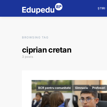
ȘTIRI
BROWSING TAG
ciprian cretan
3 posts
BCR pentru comunitate
Gimnaziu
Profesori