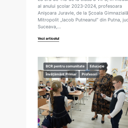
al anului școlar 2023-2024, profesoara
Anișoara Juravle, de la Școala Gimnazial
Mitropolit „Iacob Putneanul” din Putna, ju
Suceava,…
Vezi articolul
BCR pentru comunitate
Educație
Învățământ Primar
Profesori