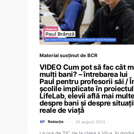
Material susținut de BCR
VIDEO Cum pot să fac cât m
mulți bani? – întrebarea lui
Paul pentru profesorii săi / Î
școlile implicate în proiectul
LifeLab, elevii află mai mult
despre bani și despre situați
reale de viață
26 august 2024
Redacția
La ora de TIC de la clasa a VII-a, în modul