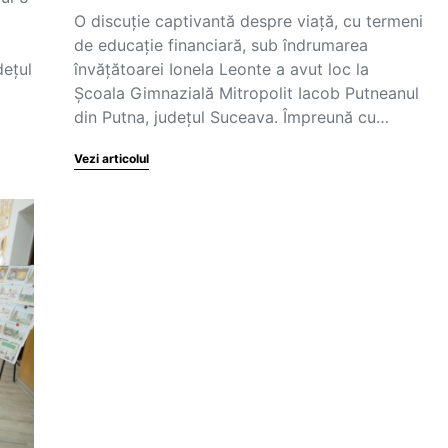
O discuție captivantă despre viață, cu termeni
ă
de educație financiară, sub îndrumarea
dețul
învățătoarei Ionela Leonte a avut loc la
Școala Gimnazială Mitropolit Iacob Putneanul
din Putna, județul Suceava. Împreună cu…
Vezi articolul