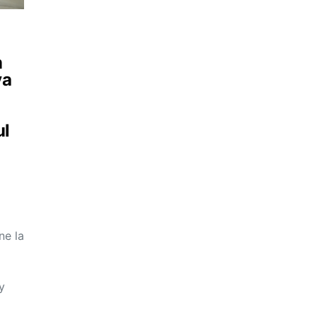
m
va
ul
”
ne la
y