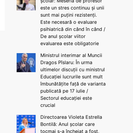
școlar: Meseria de profesor
este un stres continuu și unii
sunt mai puțini rezistenți.
Este necesară o evaluare
psihiatrică din când în când /
De anul școlar viitor
evaluarea este obligatorie
Ministrul interimar al Muncii
Dragos Pîslaru: În urma
ultimelor discuții cu ministrul
Educației lucrurile sunt mult
îmbunătățite față de varianta
publicată pe 17 iulie /
Sectorul educației este
crucial
Directoarea Violeta Estrella
Bontilă: Anul școlar care
tocmai s-a încheiat a fost,