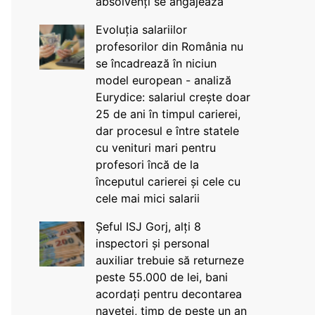
absolvenți se angajează
Evoluția salariilor
profesorilor din România nu
se încadrează în niciun
model european - analiză
Eurydice: salariul crește doar
25 de ani în timpul carierei,
dar procesul e între statele
cu venituri mari pentru
profesori încă de la
începutul carierei și cele cu
cele mai mici salarii
Șeful ISJ Gorj, alți 8
inspectori și personal
auxiliar trebuie să returneze
peste 55.000 de lei, bani
acordați pentru decontarea
navetei, timp de peste un an