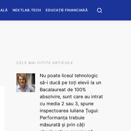
OALĂ
NEXTLAB.TECH
EDUCAȚIE FINANCIARĂ
CELE MAI CITITE ARTICOLE
Nu poate liceul tehnologic
să-i ducă pe toți elevii la un
Bacalaureat de 100%
absolvire, sunt care au intrat
cu media 2 sau 3, spune
inspectoarea Iuliana Țugui:
Performanța trebuie
măsurată și prin câți