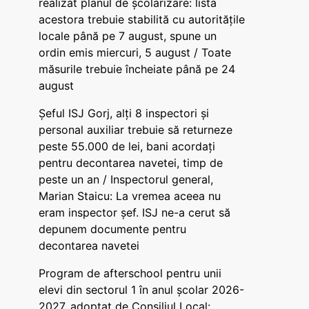
realizat planul de școlarizare: lista
acestora trebuie stabilită cu autoritățile
locale până pe 7 august, spune un
ordin emis miercuri, 5 august / Toate
măsurile trebuie încheiate până pe 24
august
Șeful ISJ Gorj, alți 8 inspectori și
personal auxiliar trebuie să returneze
peste 55.000 de lei, bani acordați
pentru decontarea navetei, timp de
peste un an / Inspectorul general,
Marian Staicu: La vremea aceea nu
eram inspector șef. ISJ ne-a cerut să
depunem documente pentru
decontarea navetei
Program de afterschool pentru unii
elevi din sectorul 1 în anul școlar 2026-
2027, adoptat de Consiliul Local: