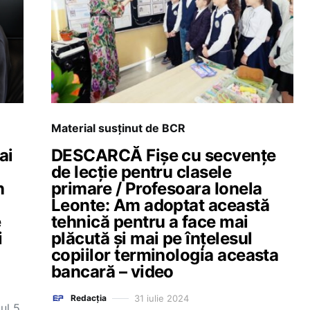
Material susținut de BCR
ai
DESCARCĂ Fișe cu secvențe
de lecție pentru clasele
n
primare / Profesoara Ionela
Leonte: Am adoptat această
e
tehnică pentru a face mai
i
plăcută și mai pe înțelesul
copiilor terminologia aceasta
bancară – video
31 iulie 2024
Redacția
ul 5