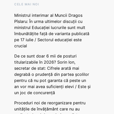
CELE MAI NOI
Ministrul interimar al Muncii Dragos
Pîslaru: În urma ultimelor discuții cu
ministrul Educației lucrurile sunt mult
îmbunătățite față de varianta publicată
pe 17 iulie / Sectorul educației este
crucial
De ce sunt doar 6 mii de posturi
titularizabile în 2026? Sorin Ion,
secretar de stat: Cifrele arată mai
degrabă o prudență din partea școlilor
pentru că nu pot garanta că peste un
an vor mai avea suficienți elevi / Este și
un joc de concurență
Proceduri noi de reorganizare pentru
unitățile de învățământ care nu au