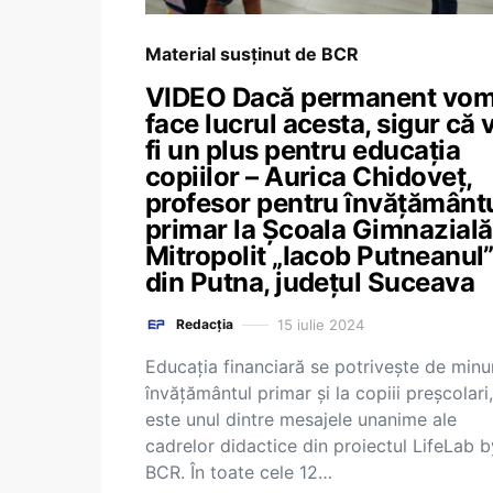
Material susținut de BCR
VIDEO Dacă permanent vo
face lucrul acesta, sigur că 
fi un plus pentru educația
copiilor – Aurica Chidoveț,
profesor pentru învățământ
primar la Școala Gimnazială
Mitropolit „Iacob Putneanul
din Putna, județul Suceava
15 iulie 2024
Redacția
Educația financiară se potrivește de minu
învățământul primar și la copiii preșcolari,
este unul dintre mesajele unanime ale
cadrelor didactice din proiectul LifeLab b
BCR. În toate cele 12…