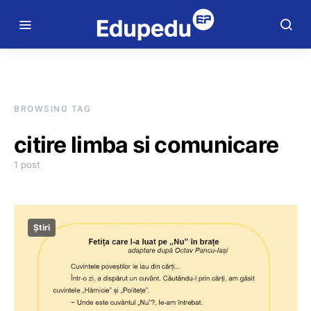
BROWSING TAG
citire limba si comunicare
1 post
Știri