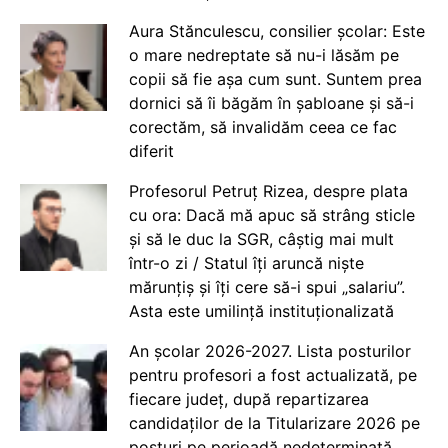
Aura Stănculescu, consilier școlar: Este
o mare nedreptate să nu-i lăsăm pe
copii să fie așa cum sunt. Suntem prea
dornici să îi băgăm în șabloane și să-i
corectăm, să invalidăm ceea ce fac
diferit
Profesorul Petruț Rizea, despre plata
cu ora: Dacă mă apuc să strâng sticle
și să le duc la SGR, câștig mai mult
într-o zi / Statul îți aruncă niște
mărunțiș și îți cere să-i spui „salariu”.
Asta este umilință instituționalizată
An școlar 2026-2027. Lista posturilor
pentru profesori a fost actualizată, pe
fiecare județ, după repartizarea
candidaților de la Titularizare 2026 pe
posturi pe perioadă nedeterminată