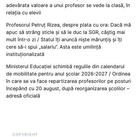
adevărata valoare a unui profesor se vede la clasă, în
relația cu elevii
Profesorul Petruț Rizea, despre plata cu ora: Dacă mă
apuc să strâng sticle și să le duc la SGR, câștig mai
mult într-o zi / Statul îți aruncă niște mărunțiș și îți
cere să-i spui „salariu”. Asta este umilință
instituționalizată
Ministerul Educației schimbă regulile din calendarul
de mobilitate pentru anul școlar 2026-2027 / Ordinea
în care se va face repartizarea profesorilor pe posturi
începând cu 20 august, după reorganizarea școlilor –
adresă oficială
COPYRIGHT