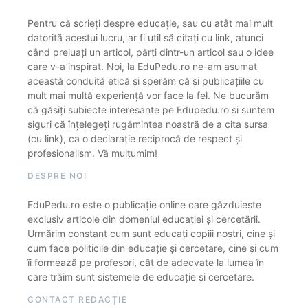
Pentru că scrieți despre educație, sau cu atât mai mult
datorită acestui lucru, ar fi util să citați cu link, atunci
când preluați un articol, părți dintr-un articol sau o idee
care v-a inspirat. Noi, la EduPedu.ro ne-am asumat
această conduită etică și sperăm că și publicațiile cu
mult mai multă experiență vor face la fel. Ne bucurăm
că găsiți subiecte interesante pe Edupedu.ro și suntem
siguri că înțelegeți rugămintea noastră de a cita sursa
(cu link), ca o declarație reciprocă de respect și
profesionalism. Vă mulțumim!
DESPRE NOI
EduPedu.ro este o publicație online care găzduiește
exclusiv articole din domeniul educației și cercetării.
Urmărim constant cum sunt educați copiii noștri, cine și
cum face politicile din educație și cercetare, cine și cum
îi formează pe profesori, cât de adecvate la lumea în
care trăim sunt sistemele de educație și cercetare.
CONTACT REDACȚIE