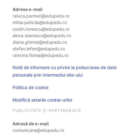
Adrese e-mail
raluca.pantazi@edupedu.ro
mihai.peticila@edupedu.ro
costin.ionescu@edupedu.ro
alexa.stanescu@edupedu.ro
diana.ghimisi@edupedu.ro
stefan.lefter@edupedu.ro
ramona.florea@edupedu.ro
Notă de informare cu privire la prelucrarea de date
personale prin intermediul site-ului
Politica de cookie
Modifică setarile cookie-urilor
PUBLICITATE ȘI PARTENERIATE
Adresă de e-mail
comunicare@edupedu.ro