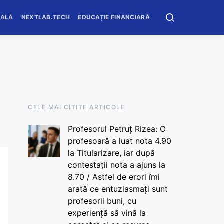
OALĂ
NEXTLAB.TECH
EDUCAȚIE FINANCIARĂ
CELE MAI CITITE ARTICOLE
Profesorul Petruț Rizea: O
profesoară a luat nota 4.90
la Titularizare, iar după
contestații nota a ajuns la
8.70 / Astfel de erori îmi
arată ce entuziasmați sunt
profesorii buni, cu
experiență să vină la