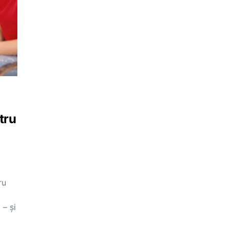
tru
ru
t
 – și