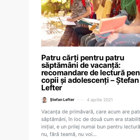
Patru cărți pentru patru
săptămâni de vacanță:
recomandare de lectură pen
copii și adolescenți – Ștefan
Lefter
4 aprilie 2021
Ștefan Lefter
Vacanța de primăvară, care acum are pat
săptămâni, în loc de două cum era stabili
inițial, e un prilej numai bun pentru lectură
nu, fără teamă, nu voi…