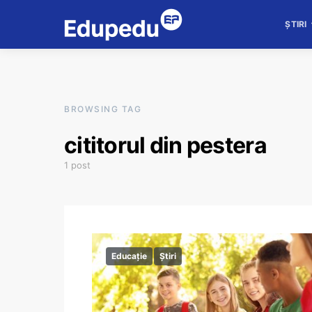
ȘTIRI
BROWSING TAG
cititorul din pestera
1 post
Educație
Știri