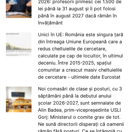
2026: profesorii primesc cei 1.500 de
lei până la 31 august și îi pot folosi
până în august 2027 dacă rămân în
învățământ
Unici în UE: România este singura țară
din întreaga Uniune Europeană care a
redus cheltuielile de cercetare,
calculate pe cap de locuitor, în ultimul
deceniu. Între 2015-2025, spațiul
comunitar a crescut masiv cheltuielile
de cercetare - ultimele date Eurostat
Noi comasări de clase și posturi, cu 3
săptămâni până la debutul anului
școlar 2026-2027, sunt semnalate de
Alin Badea, prim-vicepreședinte USLI
Gorj: Ministerul o comite grav de tot.
Ne sună directorii disperați că oamenii
rămân fără posturi. Ce se întâmplă cu