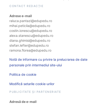
CONTACT REDACȚIE
Adrese e-mail
raluca.pantazi@edupedu.ro
mihai.peticila@edupedu.ro
costin.ionescu@edupedu.ro
alexa.stanescu@edupedu.ro
diana.ghimisi@edupedu.ro
stefan.lefter@edupedu.ro
ramona.florea@edupedu.ro
Notă de informare cu privire la prelucrarea de date
personale prin intermediul site-ului
Politica de cookie
Modifică setarile cookie-urilor
PUBLICITATE ȘI PARTENERIATE
Adresă de e-mail