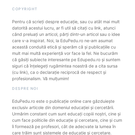
COPYRIGHT
Pentru că scrieți despre educație, sau cu atât mai mult
datorită acestui lucru, ar fi util să citați cu link, atunci
când preluați un articol, părți dintr-un articol sau o idee
care v-a inspirat. Noi, la EduPedu.ro ne-am asumat
această conduită etică și sperăm că și publicațiile cu
mult mai multă experiență vor face la fel. Ne bucurăm
că găsiți subiecte interesante pe Edupedu.ro și suntem
siguri că înțelegeți rugămintea noastră de a cita sursa
(cu link), ca o declarație reciprocă de respect și
profesionalism. Vă mulțumim!
DESPRE NOI
EduPedu.ro este o publicație online care găzduiește
exclusiv articole din domeniul educației și cercetării.
Urmărim constant cum sunt educați copiii noștri, cine și
cum face politicile din educație și cercetare, cine și cum
îi formează pe profesori, cât de adecvate la lumea în
care trăim sunt sistemele de educație și cercetare.