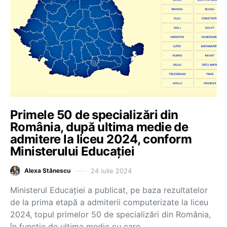
Primele 50 de specializări din
România, după ultima medie de
admitere la liceu 2024, conform
Ministerului Educației
24 iulie 2024
Alexa Stănescu
Ministerul Educației a publicat, pe baza rezultatelor
de la prima etapă a admiterii computerizate la liceu
2024, topul primelor 50 de specializări din România,
în funcție de ultima medie cu care…