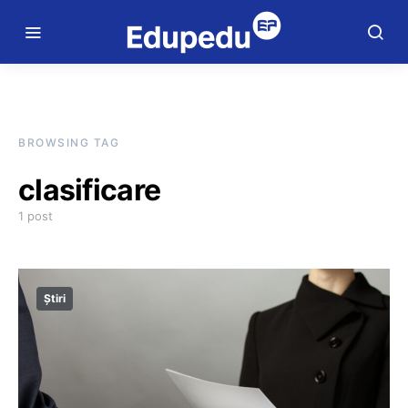
BROWSING TAG
clasificare
1 post
Știri