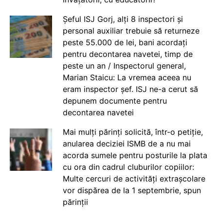
Șeful ISJ Gorj, alți 8 inspectori și
personal auxiliar trebuie să returneze
peste 55.000 de lei, bani acordați
pentru decontarea navetei, timp de
peste un an / Inspectorul general,
Marian Staicu: La vremea aceea nu
eram inspector șef. ISJ ne-a cerut să
depunem documente pentru
decontarea navetei
Mai mulți părinți solicită, într-o petiție,
anularea deciziei ISMB de a nu mai
acorda sumele pentru posturile la plata
cu ora din cadrul cluburilor copiilor:
Multe cercuri de activități extrașcolare
vor dispărea de la 1 septembrie, spun
părinții