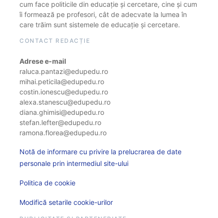
cum face politicile din educație și cercetare, cine și cum
îi formează pe profesori, cât de adecvate la lumea în
care trăim sunt sistemele de educație și cercetare.
CONTACT REDACȚIE
Adrese e-mail
raluca.pantazi@edupedu.ro
mihai.peticila@edupedu.ro
costin.ionescu@edupedu.ro
alexa.stanescu@edupedu.ro
diana.ghimisi@edupedu.ro
stefan.lefter@edupedu.ro
ramona.florea@edupedu.ro
Notă de informare cu privire la prelucrarea de date
personale prin intermediul site-ului
Politica de cookie
Modifică setarile cookie-urilor