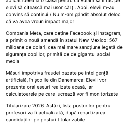
aplicat ideea la o clasă pentru că voiam să îi fac pe
elevi să citească mai ușor cărți. Apoi, elevii m-au
convins să continui / Nu m-am gândit absolut deloc
că va avea vreun impact major
Compania Meta, care deține Facebook și Instagram,
a primit o nouă amendă în statul New Mexico: 567
milioane de dolari, cea mai mare sancțiune legată de
siguranța copiilor, primită de de gigantul social
media
Măsuri împotriva fraudei bazate pe inteligență
artificială, în școlile din Danemarca: Elevii vor
prezenta oral eseuri realizate acasă, iar
calculatoarele pe care lucrează vor fi monitorizate
Titularizare 2026. Astăzi, lista posturilor pentru
profesori va fi actualizată, după repartizarea
candidaților pe posturi titularizabile