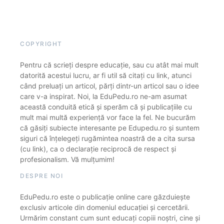
COPYRIGHT
Pentru că scrieți despre educație, sau cu atât mai mult
datorită acestui lucru, ar fi util să citați cu link, atunci
când preluați un articol, părți dintr-un articol sau o idee
care v-a inspirat. Noi, la EduPedu.ro ne-am asumat
această conduită etică și sperăm că și publicațiile cu
mult mai multă experiență vor face la fel. Ne bucurăm
că găsiți subiecte interesante pe Edupedu.ro și suntem
siguri că înțelegeți rugămintea noastră de a cita sursa
(cu link), ca o declarație reciprocă de respect și
profesionalism. Vă mulțumim!
DESPRE NOI
EduPedu.ro este o publicație online care găzduiește
exclusiv articole din domeniul educației și cercetării.
Urmărim constant cum sunt educați copiii noștri, cine și