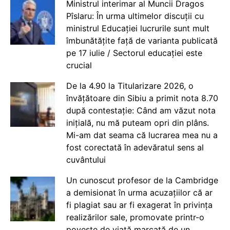
Ministrul interimar al Muncii Dragos
Pîslaru: În urma ultimelor discuții cu
ministrul Educației lucrurile sunt mult
îmbunătățite față de varianta publicată
pe 17 iulie / Sectorul educației este
crucial
De la 4.90 la Titularizare 2026, o
învățătoare din Sibiu a primit nota 8.70
după contestație: Când am văzut nota
inițială, nu mă puteam opri din plâns.
Mi-am dat seama că lucrarea mea nu a
fost corectată în adevăratul sens al
cuvântului
Un cunoscut profesor de la Cambridge
a demisionat în urma acuzațiilor că ar
fi plagiat sau ar fi exagerat în privința
realizărilor sale, promovate printr-o
poveste de viață marcată de un