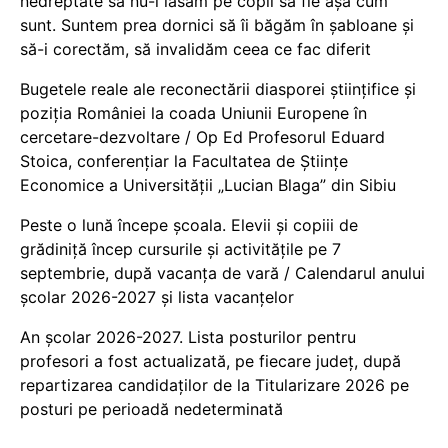
nedreptate să nu-i lăsăm pe copii să fie așa cum
sunt. Suntem prea dornici să îi băgăm în șabloane și
să-i corectăm, să invalidăm ceea ce fac diferit
Bugetele reale ale reconectării diasporei științifice și
poziția României la coada Uniunii Europene în
cercetare-dezvoltare / Op Ed Profesorul Eduard
Stoica, conferențiar la Facultatea de Științe
Economice a Universității „Lucian Blaga” din Sibiu
Peste o lună începe școala. Elevii și copiii de
grădiniță încep cursurile și activitățile pe 7
septembrie, după vacanța de vară / Calendarul anului
școlar 2026-2027 și lista vacanțelor
An școlar 2026-2027. Lista posturilor pentru
profesori a fost actualizată, pe fiecare județ, după
repartizarea candidaților de la Titularizare 2026 pe
posturi pe perioadă nedeterminată