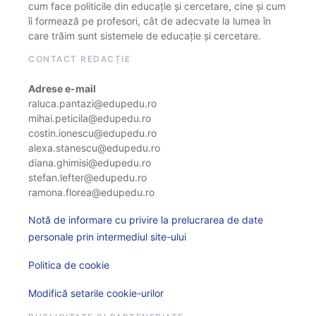
cum face politicile din educație și cercetare, cine și cum
îi formează pe profesori, cât de adecvate la lumea în
care trăim sunt sistemele de educație și cercetare.
CONTACT REDACȚIE
Adrese e-mail
raluca.pantazi@edupedu.ro
mihai.peticila@edupedu.ro
costin.ionescu@edupedu.ro
alexa.stanescu@edupedu.ro
diana.ghimisi@edupedu.ro
stefan.lefter@edupedu.ro
ramona.florea@edupedu.ro
Notă de informare cu privire la prelucrarea de date
personale prin intermediul site-ului
Politica de cookie
Modifică setarile cookie-urilor