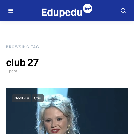
BROWSING TAG
club 27
1 post
CoolEdu
Știri