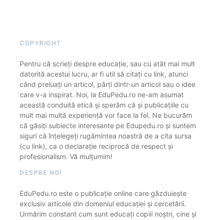
COPYRIGHT
Pentru că scrieți despre educație, sau cu atât mai mult
datorită acestui lucru, ar fi util să citați cu link, atunci
când preluați un articol, părți dintr-un articol sau o idee
care v-a inspirat. Noi, la EduPedu.ro ne-am asumat
această conduită etică și sperăm că și publicațiile cu
mult mai multă experiență vor face la fel. Ne bucurăm
că găsiți subiecte interesante pe Edupedu.ro și suntem
siguri că înțelegeți rugămintea noastră de a cita sursa
(cu link), ca o declarație reciprocă de respect și
profesionalism. Vă mulțumim!
DESPRE NOI
EduPedu.ro este o publicație online care găzduiește
exclusiv articole din domeniul educației și cercetării.
Urmărim constant cum sunt educați copiii noștri, cine și