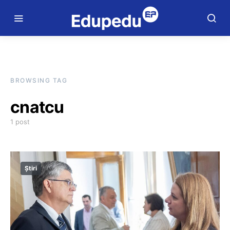
BROWSING TAG
cnatcu
1 post
Știri