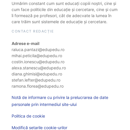
Urmărim constant cum sunt educați copiii noștri, cine și
cum face politicile din educație și cercetare, cine și cum
îi formează pe profesori, cât de adecvate la lumea în
care trăim sunt sistemele de educație și cercetare.
CONTACT REDACȚIE
Adrese e-mail
raluca.pantazi@edupedu.ro
mihai.peticila@edupedu.ro
costin.ionescu@edupedu.ro
alexa.stanescu@edupedu.ro
diana.ghimisi@edupedu.ro
stefan.lefter@edupedu.ro
ramona.florea@edupedu.ro
Notă de informare cu privire la prelucrarea de date
personale prin intermediul site-ului
Politica de cookie
Modifică setarile cookie-urilor