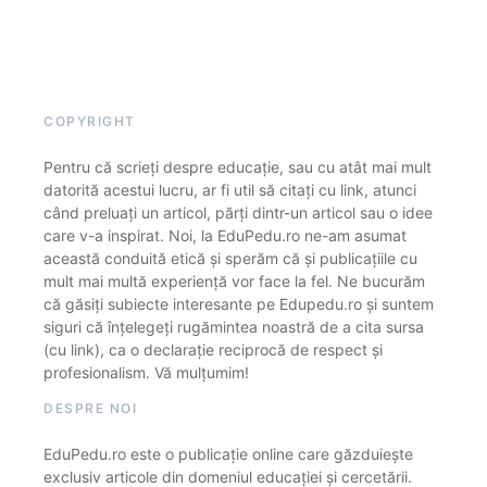
COPYRIGHT
Pentru că scrieți despre educație, sau cu atât mai mult
datorită acestui lucru, ar fi util să citați cu link, atunci
când preluați un articol, părți dintr-un articol sau o idee
care v-a inspirat. Noi, la EduPedu.ro ne-am asumat
această conduită etică și sperăm că și publicațiile cu
mult mai multă experiență vor face la fel. Ne bucurăm
că găsiți subiecte interesante pe Edupedu.ro și suntem
siguri că înțelegeți rugămintea noastră de a cita sursa
(cu link), ca o declarație reciprocă de respect și
profesionalism. Vă mulțumim!
DESPRE NOI
EduPedu.ro este o publicație online care găzduiește
exclusiv articole din domeniul educației și cercetării.