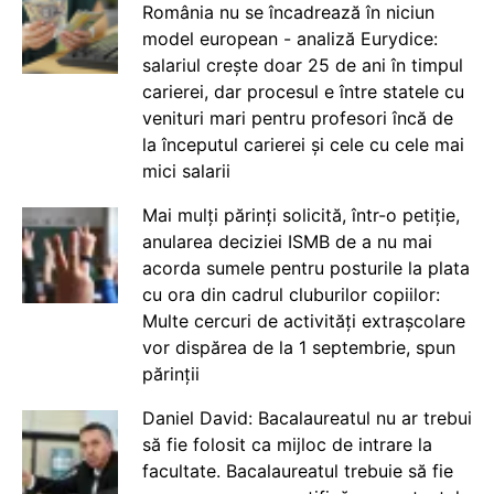
România nu se încadrează în niciun
model european - analiză Eurydice:
salariul crește doar 25 de ani în timpul
carierei, dar procesul e între statele cu
venituri mari pentru profesori încă de
la începutul carierei și cele cu cele mai
mici salarii
Mai mulți părinți solicită, într-o petiție,
anularea deciziei ISMB de a nu mai
acorda sumele pentru posturile la plata
cu ora din cadrul cluburilor copiilor:
Multe cercuri de activități extrașcolare
vor dispărea de la 1 septembrie, spun
părinții
Daniel David: Bacalaureatul nu ar trebui
să fie folosit ca mijloc de intrare la
facultate. Bacalaureatul trebuie să fie