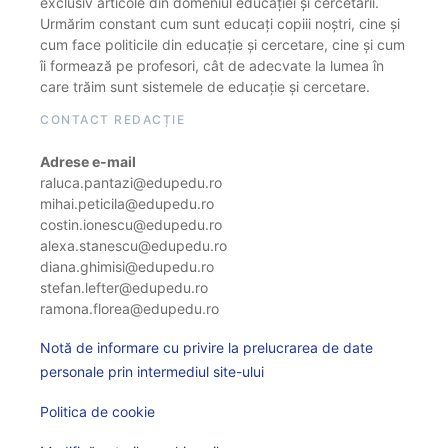
exclusiv articole din domeniul educației și cercetării.
Urmărim constant cum sunt educați copiii noștri, cine și
cum face politicile din educație și cercetare, cine și cum
îi formează pe profesori, cât de adecvate la lumea în
care trăim sunt sistemele de educație și cercetare.
CONTACT REDACȚIE
Adrese e-mail
raluca.pantazi@edupedu.ro
mihai.peticila@edupedu.ro
costin.ionescu@edupedu.ro
alexa.stanescu@edupedu.ro
diana.ghimisi@edupedu.ro
stefan.lefter@edupedu.ro
ramona.florea@edupedu.ro
Notă de informare cu privire la prelucrarea de date
personale prin intermediul site-ului
Politica de cookie