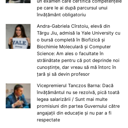
un examen care certifică competențele
pe care le ai după parcursul unui
învățământ obligatoriu
Andra-Gabriela Cîrstoiu, elevă din
Târgu Jiu, admisă la Yale University cu
o bursă completă în Biofizică și
Biochimie Moleculară și Computer
Science: Am ales o facultate în
străinătate pentru că pot deprinde noi
cunoștințe, dar vreau să mă întorc în
țară și să devin profesor
Vicepremierul Tanczos Barna: Dacă
învățământul nu se rezolvă, pică toată
legea salarizării / Sunt mai multe
promisiuni din partea Guvernului către
angajații din educație și nu par a fi
respectate