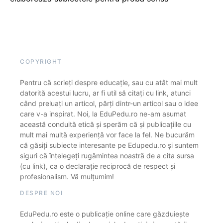
COPYRIGHT
Pentru că scrieți despre educație, sau cu atât mai mult
datorită acestui lucru, ar fi util să citați cu link, atunci
când preluați un articol, părți dintr-un articol sau o idee
care v-a inspirat. Noi, la EduPedu.ro ne-am asumat
această conduită etică și sperăm că și publicațiile cu
mult mai multă experiență vor face la fel. Ne bucurăm
că găsiți subiecte interesante pe Edupedu.ro și suntem
siguri că înțelegeți rugămintea noastră de a cita sursa
(cu link), ca o declarație reciprocă de respect și
profesionalism. Vă mulțumim!
DESPRE NOI
EduPedu.ro este o publicație online care găzduiește