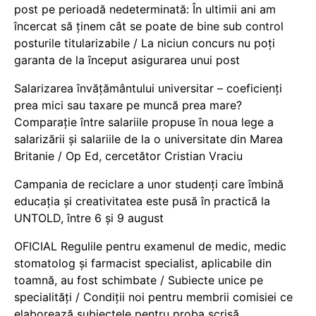
post pe perioadă nedeterminată: În ultimii ani am
încercat să ținem cât se poate de bine sub control
posturile titularizabile / La niciun concurs nu poți
garanta de la început asigurarea unui post
Salarizarea învățământului universitar – coeficienți
prea mici sau taxare pe muncă prea mare?
Comparație între salariile propuse în noua lege a
salarizării și salariile de la o universitate din Marea
Britanie / Op Ed, cercetător Cristian Vraciu
Campania de reciclare a unor studenți care îmbină
educația și creativitatea este pusă în practică la
UNTOLD, între 6 și 9 august
OFICIAL Regulile pentru examenul de medic, medic
stomatolog și farmacist specialist, aplicabile din
toamnă, au fost schimbate / Subiecte unice pe
specialități / Condiții noi pentru membrii comisiei ce
elaborează subiectele pentru proba scrisă