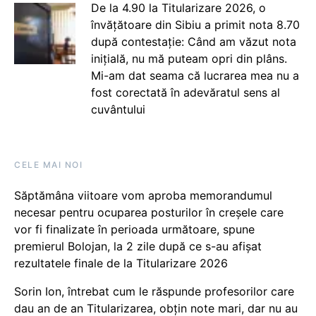
De la 4.90 la Titularizare 2026, o
învățătoare din Sibiu a primit nota 8.70
după contestație: Când am văzut nota
inițială, nu mă puteam opri din plâns.
Mi-am dat seama că lucrarea mea nu a
fost corectată în adevăratul sens al
cuvântului
CELE MAI NOI
Săptămâna viitoare vom aproba memorandumul
necesar pentru ocuparea posturilor în creșele care
vor fi finalizate în perioada următoare, spune
premierul Bolojan, la 2 zile după ce s-au afișat
rezultatele finale de la Titularizare 2026
Sorin Ion, întrebat cum le răspunde profesorilor care
dau an de an Titularizarea, obțin note mari, dar nu au