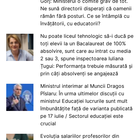
Gorj: Ministerul o comite grav de tot.
Ne sună directorii disperați că oamenii
rămân fără posturi. Ce se întâmplă cu
învățătorii, cu educatorii?
Nu poate liceul tehnologic să-i ducă pe
toți elevii la un Bacalaureat de 100%
absolvire, sunt care au intrat cu media
2 sau 3, spune inspectoarea Iuliana
Țugui: Performanța trebuie măsurată și
prin câți absolvenți se angajează
Ministrul interimar al Muncii Dragos
Pîslaru: În urma ultimelor discuții cu
ministrul Educației lucrurile sunt mult
îmbunătățite față de varianta publicată
pe 17 iulie / Sectorul educației este
crucial
Evoluția salariilor profesorilor din