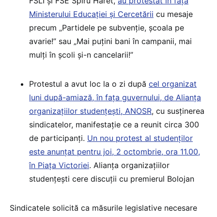
FSLI și FSE Spiru Haret,
au protestat în fața
Ministerului Educației și Cercetării
cu mesaje
precum „Partidele pe subvenție, școala pe
avarie!” sau „Mai puțini bani în campanii, mai
mulți în școli și-n cancelarii!”
Protestul a avut loc la o zi după
cel organizat
luni după-amiază, în fața guvernului, de Alianța
organizațiilor studențești, ANOSR
, cu susținerea
sindicatelor, manifestație ce a reunit circa 300
de participanți.
Un nou protest al studenților
este anunțat pentru joi, 2 octombrie, ora 11.00,
în Piața Victoriei
. Alianța organizațiilor
studențești cere discuții cu premierul Bolojan
Sindicatele solicită ca măsurile legislative necesare