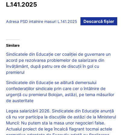
L.141.2025
Descarcă fișier
Adresa PSD intalnire masuri L.141.2025
Similare
Sindicatele din Educație cer coaliției de guvernare un
acord pe rezolvarea problemelor de salarizare din
învățământ, după patru ore de discuții în gol cu
premierul
Sindicatele din Educație se alătură demersului
confederațiilor sindicale prin care cer o întâlnire de
urgenţă cu premierul Bolojan, astăzi, pe tema măsurilor
de austeritate
Legea salarizării 2026. Sindicatele din Educație anunță
că nu vor participa la discuțiile de astăzi de la Ministerul
Muncii: Nu putem sta la masa unor negocieri false.
Actualul proiect de lege încalcă flagrant tocmai actele
normative adoptate de Executiv odată cu finalizarea