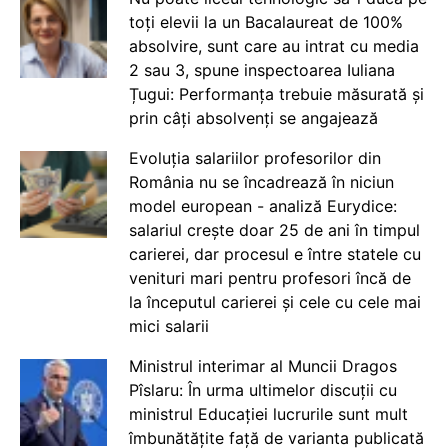
toți elevii la un Bacalaureat de 100%
absolvire, sunt care au intrat cu media
2 sau 3, spune inspectoarea Iuliana
Țugui: Performanța trebuie măsurată și
prin câți absolvenți se angajează
Evoluția salariilor profesorilor din
România nu se încadrează în niciun
model european - analiză Eurydice:
salariul crește doar 25 de ani în timpul
carierei, dar procesul e între statele cu
venituri mari pentru profesori încă de
la începutul carierei și cele cu cele mai
mici salarii
Ministrul interimar al Muncii Dragos
Pîslaru: În urma ultimelor discuții cu
ministrul Educației lucrurile sunt mult
îmbunătățite față de varianta publicată