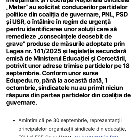
„Mater” au solicitat conducerilor partidelor
politice din coaliția de guvernare, PNL, PSD
și USR, o întâlnire în regim de urgență
pentru identificarea unor soluții care să
remedieze „consecințele deosebit de
grave” produse de măsurile adoptate prin
Legea nr. 141/2025 și legislația secundară
emisă de Ministerul Educației și Cercetării,
potrivit unor adrese trimise partidelor pe 18
septembrie. Conform unor surse
Edupedu.ro, până la această dată, 1
octombrie, sindicatele nu au primit niciun
răspuns din partea partidelor din coaliția de
guvernare.
Amintim că pe 30 septembrie, reprezentanții
principalelor organizații sindicale din educație,