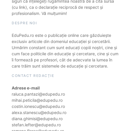
siguri că înțelegeți rugămintea noastră de a cita sursa
(cu link), ca o declarație reciprocă de respect și
profesionalism. Vă mulțumim!
DESPRE NOI
EduPedu.ro este o publicație online care găzduiește
exclusiv articole din domeniul educației și cercetării.
Urmărim constant cum sunt educați copiii noștri, cine și
cum face politicile din educație și cercetare, cine și cum
îi formează pe profesori, cât de adecvate la lumea în
care trăim sunt sistemele de educație și cercetare.
CONTACT REDACȚIE
Adrese e-mail
raluca.pantazi@edupedu.ro
mihai.peticila@edupedu.ro
costin.ionescu@edupedu.ro
alexa.stanescu@edupedu.ro
diana.ghimisi@edupedu.ro
stefan.lefter@edupedu.ro
ramona.florea@edupedu.ro