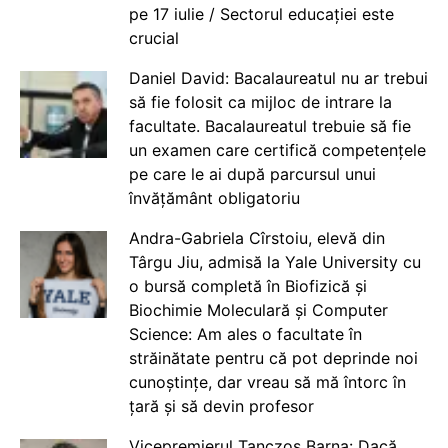
pe 17 iulie / Sectorul educației este
crucial
Daniel David: Bacalaureatul nu ar trebui
să fie folosit ca mijloc de intrare la
facultate. Bacalaureatul trebuie să fie
un examen care certifică competențele
pe care le ai după parcursul unui
învățământ obligatoriu
Andra-Gabriela Cîrstoiu, elevă din
Târgu Jiu, admisă la Yale University cu
o bursă completă în Biofizică și
Biochimie Moleculară și Computer
Science: Am ales o facultate în
străinătate pentru că pot deprinde noi
cunoștințe, dar vreau să mă întorc în
țară și să devin profesor
Vicepremierul Tanczos Barna: Dacă