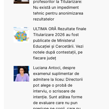
profesorilor la Titularizare:
Nu există un impediment
tehnic pentru anonimizarea
rezultatelor
ULTIMA ORĂ Rezultate finale
Titularizare 2026 au fost
publicate de Ministerul
Educației și Cercetării. Vezi
notele după contestații, pe
fiecare județ
Luciana Antoci, despre
examenul suplimentar de
admitere la liceu: Directorii
pot alege o probă de
interviu, o scrisoare de
intenție. Sunt atâtea forme
de evaluare care nu pun
presiune pe copii, care nu