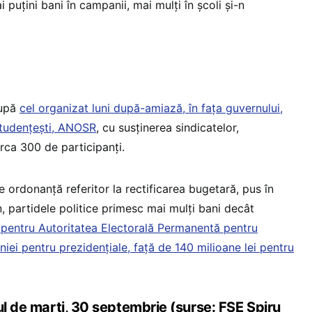
 puțini bani în campanii, mai mulți în școli și-n
după
cel organizat luni după-amiază, în fața guvernului,
 studențești, ANOSR
, cu susținerea sindicatelor,
irca 300 de participanți.
e ordonanță referitor la rectificarea bugetară, pus în
n, partidele politice primesc mai mulți bani decât
i pentru Autoritatea Electorală Permanentă pentru
ei pentru prezidențiale, față de 140 milioane lei pentru
ul de marți, 30 septembrie (surse: FSE Spiru