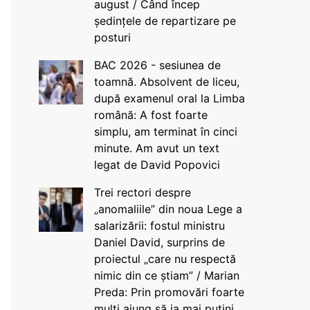
august / Când încep
ședințele de repartizare pe
posturi
BAC 2026 - sesiunea de
toamnă. Absolvent de liceu,
după examenul oral la Limba
română: A fost foarte
simplu, am terminat în cinci
minute. Am avut un text
legat de David Popovici
Trei rectori despre
„anomaliile” din noua Lege a
salarizării: fostul ministru
Daniel David, surprins de
proiectul „care nu respectă
nimic din ce știam” / Marian
Preda: Prin promovări foarte
mulți ajung să ia mai puțini