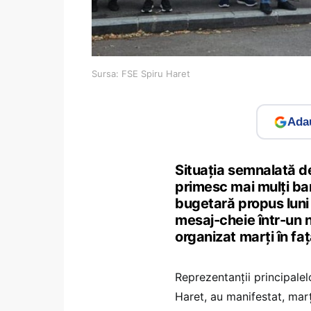
Sursa: FSE Spiru Haret
Adau
Situația semnalată de
primesc mai mulți ban
bugetară propus luni 
mesaj-cheie într-un n
organizat marți în faț
Reprezentanții principalel
Haret, au manifestat, mar