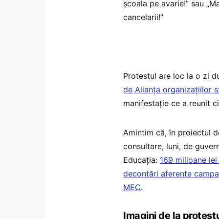
școala pe avarie!” sau „Mai
cancelarii!”
Protestul are loc la o zi 
de Alianța organizațiilor
manifestație ce a reunit c
Amintim că, în proiectul d
consultare, luni, de guver
Educația:
169 milioane le
decontări aferente campani
MEC
.
Imagini de la protest