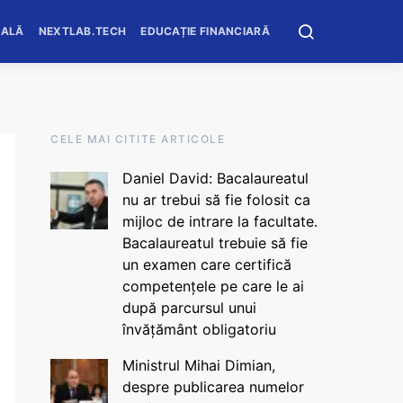
OALĂ
NEXTLAB.TECH
EDUCAȚIE FINANCIARĂ
CELE MAI CITITE ARTICOLE
Daniel David: Bacalaureatul
nu ar trebui să fie folosit ca
mijloc de intrare la facultate.
Bacalaureatul trebuie să fie
un examen care certifică
competențele pe care le ai
după parcursul unui
învățământ obligatoriu
Ministrul Mihai Dimian,
despre publicarea numelor