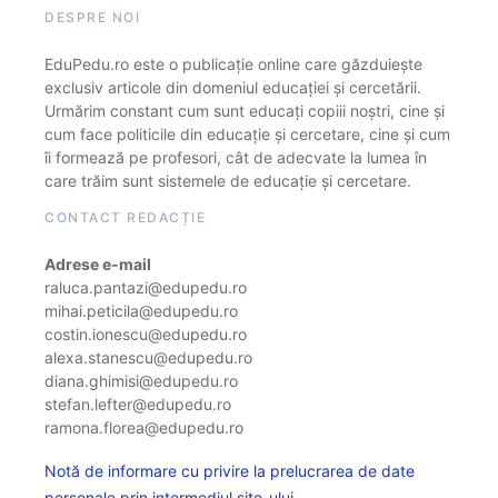
DESPRE NOI
EduPedu.ro este o publicație online care găzduiește
exclusiv articole din domeniul educației și cercetării.
Urmărim constant cum sunt educați copiii noștri, cine și
cum face politicile din educație și cercetare, cine și cum
îi formează pe profesori, cât de adecvate la lumea în
care trăim sunt sistemele de educație și cercetare.
CONTACT REDACȚIE
Adrese e-mail
raluca.pantazi@edupedu.ro
mihai.peticila@edupedu.ro
costin.ionescu@edupedu.ro
alexa.stanescu@edupedu.ro
diana.ghimisi@edupedu.ro
stefan.lefter@edupedu.ro
ramona.florea@edupedu.ro
Notă de informare cu privire la prelucrarea de date
personale prin intermediul site-ului