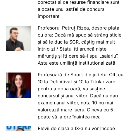
corectat și ce resurse financiare sunt
alocate unui astfel de concurs
important
Profesorul Petruț Rizea, despre plata
cu ora: Dacă mă apuc să strâng sticle
și să le duc la SGR, câștig mai mult
într-o zi / Statul îți aruncă niște
mărunțiș și îți cere să-i spui „salariu”.
Asta este umilință instituționalizată
Profesoară de Sport din județul Olt, cu
10 la Definitivat și 10 la Titularizare
pentru a doua oară, va susține
concursul și anul viitor: Dacă nu dau
examen anul viitor, nota 10 nu mai
valorează mare lucru. Cineva cu 5
poate să ia ore înaintea mea
Elevii de clasa a IX-a nu vor începe