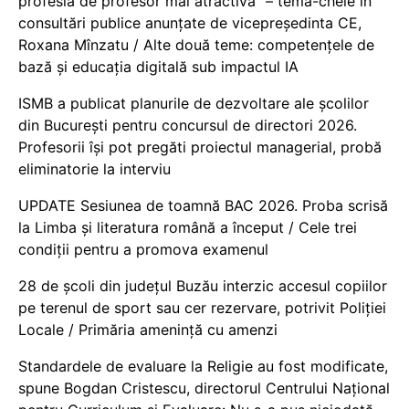
profesia de profesor mai atractivă” – temă-cheie în
consultări publice anunțate de vicepreședinta CE,
Roxana Mînzatu / Alte două teme: competențele de
bază și educația digitală sub impactul IA
ISMB a publicat planurile de dezvoltare ale școlilor
din București pentru concursul de directori 2026.
Profesorii își pot pregăti proiectul managerial, probă
eliminatorie la interviu
UPDATE Sesiunea de toamnă BAC 2026. Proba scrisă
la Limba și literatura română a început / Cele trei
condiții pentru a promova examenul
28 de școli din județul Buzău interzic accesul copiilor
pe terenul de sport sau cer rezervare, potrivit Poliției
Locale / Primăria amenință cu amenzi
Standardele de evaluare la Religie au fost modificate,
spune Bogdan Cristescu, directorul Centrului Național