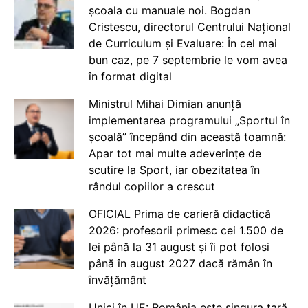
școala cu manuale noi. Bogdan
Cristescu, directorul Centrului Național
de Curriculum și Evaluare: În cel mai
bun caz, pe 7 septembrie le vom avea
în format digital
Ministrul Mihai Dimian anunță
implementarea programului „Sportul în
școală” începând din această toamnă:
Apar tot mai multe adeverințe de
scutire la Sport, iar obezitatea în
rândul copiilor a crescut
OFICIAL Prima de carieră didactică
2026: profesorii primesc cei 1.500 de
lei până la 31 august și îi pot folosi
până în august 2027 dacă rămân în
învățământ
Unici în UE: România este singura țară