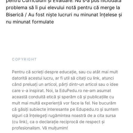
pentru Curriculum și Evaluare: Nu s-a pus niciodată
problema să îi pui elevului notă pentru că merge la
Biserică / Au fost niște lucruri nu minunat înțelese și
nu minunat formulate
COPYRIGHT
Pentru că scrieți despre educație, sau cu atât mai mult
datorită acestui lucru, ar fi util să citați cu link, atunci
când preluați un articol, părți dintr-un articol sau o idee
care v-a inspirat. Noi, la EduPedu.ro ne-am asumat
această conduită etică și sperăm că și publicațiile cu
mult mai multă experiență vor face la fel. Ne bucurăm
că găsiți subiecte interesante pe Edupedu.ro și suntem
siguri că înțelegeți rugămintea noastră de a cita sursa
(cu link), ca o declarație reciprocă de respect și
profesionalism. Vă mulțumim!