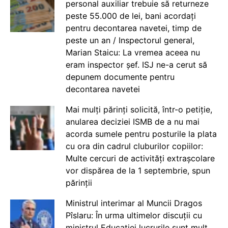
personal auxiliar trebuie să returneze
peste 55.000 de lei, bani acordați
pentru decontarea navetei, timp de
peste un an / Inspectorul general,
Marian Staicu: La vremea aceea nu
eram inspector șef. ISJ ne-a cerut să
depunem documente pentru
decontarea navetei
Mai mulți părinți solicită, într-o petiție,
anularea deciziei ISMB de a nu mai
acorda sumele pentru posturile la plata
cu ora din cadrul cluburilor copiilor:
Multe cercuri de activități extrașcolare
vor dispărea de la 1 septembrie, spun
părinții
Ministrul interimar al Muncii Dragos
Pîslaru: În urma ultimelor discuții cu
ministrul Educației lucrurile sunt mult