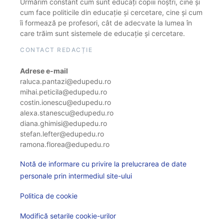
Urmărim constant cum sunt educați copiii noștri, cine și
cum face politicile din educație și cercetare, cine și cum
îi formează pe profesori, cât de adecvate la lumea în
care trăim sunt sistemele de educație și cercetare.
CONTACT REDACȚIE
Adrese e-mail
raluca.pantazi@edupedu.ro
mihai.peticila@edupedu.ro
costin.ionescu@edupedu.ro
alexa.stanescu@edupedu.ro
diana.ghimisi@edupedu.ro
stefan.lefter@edupedu.ro
ramona.florea@edupedu.ro
Notă de informare cu privire la prelucrarea de date
personale prin intermediul site-ului
Politica de cookie
Modifică setarile cookie-urilor