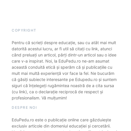
COPYRIGHT
Pentru că scrieți despre educație, sau cu atât mai mult
datorită acestui lucru, ar fi util să citați cu link, atunci
când preluați un articol, părți dintr-un articol sau o idee
care v-a inspirat. Noi, la EduPedu.ro ne-am asumat
această conduită etică și sperăm că și publicațiile cu
mult mai multă experiență vor face la fel. Ne bucurăm
că găsiți subiecte interesante pe Edupedu.ro și suntem
siguri că înțelegeți rugămintea noastră de a cita sursa
(cu link), ca o declarație reciprocă de respect și
profesionalism. Vă mulțumim!
DESPRE NOI
EduPedu.ro este o publicație online care găzduiește
exclusiv articole din domeniul educației și cercetării.