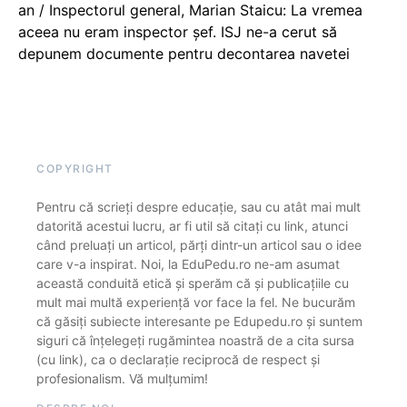
an / Inspectorul general, Marian Staicu: La vremea
aceea nu eram inspector șef. ISJ ne-a cerut să
depunem documente pentru decontarea navetei
COPYRIGHT
Pentru că scrieți despre educație, sau cu atât mai mult
datorită acestui lucru, ar fi util să citați cu link, atunci
când preluați un articol, părți dintr-un articol sau o idee
care v-a inspirat. Noi, la EduPedu.ro ne-am asumat
această conduită etică și sperăm că și publicațiile cu
mult mai multă experiență vor face la fel. Ne bucurăm
că găsiți subiecte interesante pe Edupedu.ro și suntem
siguri că înțelegeți rugămintea noastră de a cita sursa
(cu link), ca o declarație reciprocă de respect și
profesionalism. Vă mulțumim!