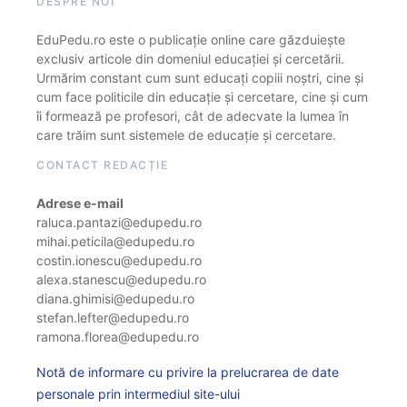
DESPRE NOI
EduPedu.ro este o publicație online care găzduiește
exclusiv articole din domeniul educației și cercetării.
Urmărim constant cum sunt educați copiii noștri, cine și
cum face politicile din educație și cercetare, cine și cum
îi formează pe profesori, cât de adecvate la lumea în
care trăim sunt sistemele de educație și cercetare.
CONTACT REDACȚIE
Adrese e-mail
raluca.pantazi@edupedu.ro
mihai.peticila@edupedu.ro
costin.ionescu@edupedu.ro
alexa.stanescu@edupedu.ro
diana.ghimisi@edupedu.ro
stefan.lefter@edupedu.ro
ramona.florea@edupedu.ro
Notă de informare cu privire la prelucrarea de date
personale prin intermediul site-ului