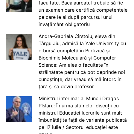
facultate. Bacalaureatul trebuie să fie
un examen care certifică competențele
pe care le ai după parcursul unui
învățământ obligatoriu
Andra-Gabriela Cîrstoiu, elevă din
Târgu Jiu, admisă la Yale University cu
o bursă completă în Biofizică și
Biochimie Moleculară și Computer
Science: Am ales o facultate în
străinătate pentru că pot deprinde noi
cunoștințe, dar vreau să mă întorc în
țară și să devin profesor
Ministrul interimar al Muncii Dragos
Pîslaru: În urma ultimelor discuții cu
ministrul Educației lucrurile sunt mult
îmbunătățite față de varianta publicată
pe 17 iulie / Sectorul educației este