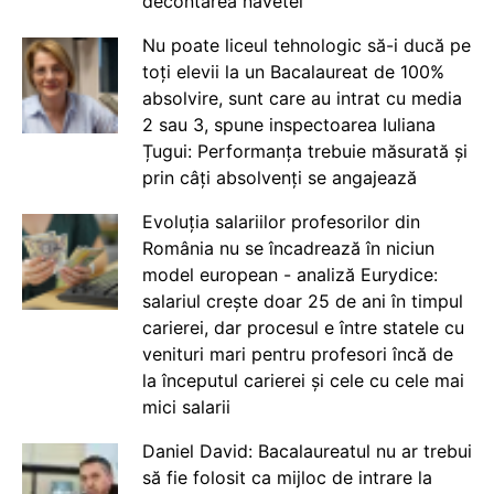
decontarea navetei
Nu poate liceul tehnologic să-i ducă pe
toți elevii la un Bacalaureat de 100%
absolvire, sunt care au intrat cu media
2 sau 3, spune inspectoarea Iuliana
Țugui: Performanța trebuie măsurată și
prin câți absolvenți se angajează
Evoluția salariilor profesorilor din
România nu se încadrează în niciun
model european - analiză Eurydice:
salariul crește doar 25 de ani în timpul
carierei, dar procesul e între statele cu
venituri mari pentru profesori încă de
la începutul carierei și cele cu cele mai
mici salarii
Daniel David: Bacalaureatul nu ar trebui
să fie folosit ca mijloc de intrare la