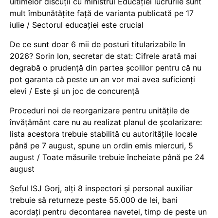
ultimelor discuții cu ministrul Educației lucrurile sunt
mult îmbunătățite față de varianta publicată pe 17
iulie / Sectorul educației este crucial
De ce sunt doar 6 mii de posturi titularizabile în
2026? Sorin Ion, secretar de stat: Cifrele arată mai
degrabă o prudență din partea școlilor pentru că nu
pot garanta că peste un an vor mai avea suficienți
elevi / Este și un joc de concurență
Proceduri noi de reorganizare pentru unitățile de
învățământ care nu au realizat planul de școlarizare:
lista acestora trebuie stabilită cu autoritățile locale
până pe 7 august, spune un ordin emis miercuri, 5
august / Toate măsurile trebuie încheiate până pe 24
august
Șeful ISJ Gorj, alți 8 inspectori și personal auxiliar
trebuie să returneze peste 55.000 de lei, bani
acordați pentru decontarea navetei, timp de peste un