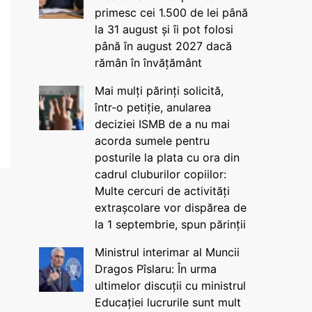
primesc cei 1.500 de lei până
la 31 august și îi pot folosi
până în august 2027 dacă
rămân în învățământ
Mai mulți părinți solicită,
într-o petiție, anularea
deciziei ISMB de a nu mai
acorda sumele pentru
posturile la plata cu ora din
cadrul cluburilor copiilor:
Multe cercuri de activități
extrașcolare vor dispărea de
la 1 septembrie, spun părinții
Ministrul interimar al Muncii
Dragos Pîslaru: În urma
ultimelor discuții cu ministrul
Educației lucrurile sunt mult