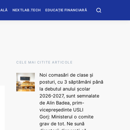
OALĂ
NEXTLAB.TECH
EDUCAȚIE FINANCIARĂ
CELE MAI CITITE ARTICOLE
Noi comasări de clase și
posturi, cu 3 săptămâni până
la debutul anului școlar
2026-2027, sunt semnalate
de Alin Badea, prim-
vicepreședinte USLI
Gorj: Ministerul o comite
grav de tot. Ne sună