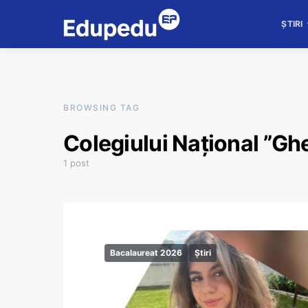
ȘTIRI
BROWSING TAG
Colegiului Național ”Gh
1 post
Bacalaureat 2026
Știri