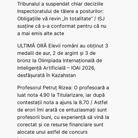
Tribunalul a suspendat chiar deciziile
Inspectoratului de tăiere a posturilor:
Obligațiile vă revin „în totalitate” / ISJ
susține că s-a conformat pentru că nu
a mai emis alte acte
ULTIMĂ ORĂ Elevii români au obținut 3
medalii de aur, 2 de argint și 3 de
bronz la Olimpiada Internațională de
Inteligență Artificială – IOAI 2026,
desfășurată în Kazahstan
Profesorul Petruț Rizea: O profesoară a
luat nota 4.90 la Titularizare, iar după
contestații nota a ajuns la 8.70 / Astfel
de erori îmi arată ce entuziasmați sunt
profesorii buni, cu experiență să vină la
corectat și ce resurse financiare sunt
alocate unui astfel de concurs