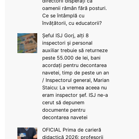
directorii disperați că
oamenii rămân fără posturi.
Ce se întâmplă cu
învățătorii, cu educatorii?
Șeful ISJ Gorj, alți 8
inspectori și personal
auxiliar trebuie să returneze
peste 55.000 de lei, bani
acordați pentru decontarea
navetei, timp de peste un an
/ Inspectorul general, Marian
Staicu: La vremea aceea nu
eram inspector șef. ISJ ne-a
cerut să depunem
documente pentru
decontarea navetei
OFICIAL Prima de carieră
didactică 2026: profesorii