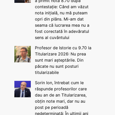
a primit nota 8.70 după
contestație: Când am văzut
nota inițială, nu mă puteam
opri din plâns. Mi-am dat
seama că lucrarea mea nu a
fost corectată în adevăratul
sens al cuvântului
Profesor de Istorie cu 9.70 la
Titularizare 2026: Nu prea
sunt mari așteptările. Din
păcate nu sunt posturi
titularizabile
Sorin Ion, întrebat cum le
răspunde profesorilor care
dau an de an Titularizarea,
obțin note mari, dar nu au
post pe perioadă
nedeterminată: În ultimii ani