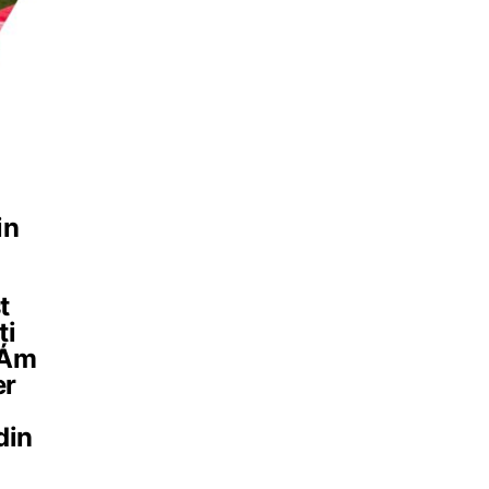
in
t
ți
 Am
er
din