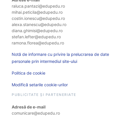
raluca.pantazi@edupedu.ro
mihai.peticila@edupedu.ro
costin.ionescu@edupedu.ro
alexa.stanescu@edupedu.ro
diana.ghimisi@edupedu.ro
stefan.lefter@edupedu.ro
ramona.florea@edupedu.ro
Notă de informare cu privire la prelucrarea de date
personale prin intermediul site-ului
Politica de cookie
Modifică setarile cookie-urilor
PUBLICITATE ȘI PARTENERIATE
Adresă de e-mail
comunicare@edupedu.ro