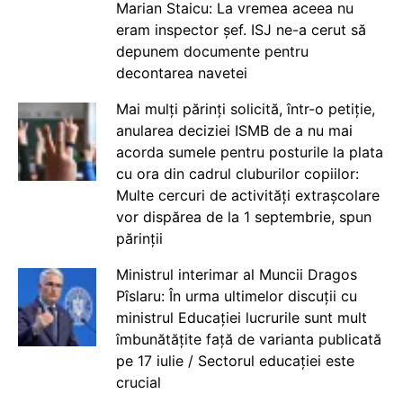
Marian Staicu: La vremea aceea nu
eram inspector șef. ISJ ne-a cerut să
depunem documente pentru
decontarea navetei
Mai mulți părinți solicită, într-o petiție,
anularea deciziei ISMB de a nu mai
acorda sumele pentru posturile la plata
cu ora din cadrul cluburilor copiilor:
Multe cercuri de activități extrașcolare
vor dispărea de la 1 septembrie, spun
părinții
Ministrul interimar al Muncii Dragos
Pîslaru: În urma ultimelor discuții cu
ministrul Educației lucrurile sunt mult
îmbunătățite față de varianta publicată
pe 17 iulie / Sectorul educației este
crucial