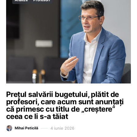
Prețul salvării bugetului, plătit de
profesori, care acum sunt anunțați
că primesc cu titlu de „creștere”
ceea ce li s-a tăiat
4 iunie 2026
Mihai Peticilă