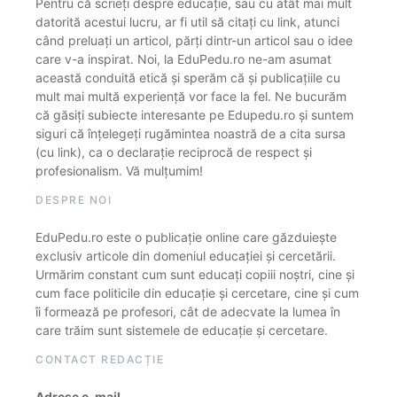
Pentru că scrieți despre educație, sau cu atât mai mult
datorită acestui lucru, ar fi util să citați cu link, atunci
când preluați un articol, părți dintr-un articol sau o idee
care v-a inspirat. Noi, la EduPedu.ro ne-am asumat
această conduită etică și sperăm că și publicațiile cu
mult mai multă experiență vor face la fel. Ne bucurăm
că găsiți subiecte interesante pe Edupedu.ro și suntem
siguri că înțelegeți rugămintea noastră de a cita sursa
(cu link), ca o declarație reciprocă de respect și
profesionalism. Vă mulțumim!
DESPRE NOI
EduPedu.ro este o publicație online care găzduiește
exclusiv articole din domeniul educației și cercetării.
Urmărim constant cum sunt educați copiii noștri, cine și
cum face politicile din educație și cercetare, cine și cum
îi formează pe profesori, cât de adecvate la lumea în
care trăim sunt sistemele de educație și cercetare.
CONTACT REDACȚIE
Adrese e-mail