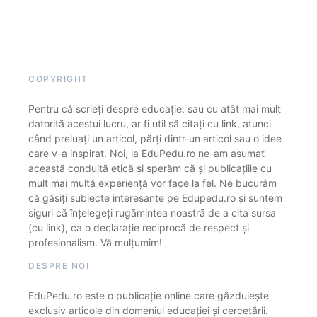
COPYRIGHT
Pentru că scrieți despre educație, sau cu atât mai mult
datorită acestui lucru, ar fi util să citați cu link, atunci
când preluați un articol, părți dintr-un articol sau o idee
care v-a inspirat. Noi, la EduPedu.ro ne-am asumat
această conduită etică și sperăm că și publicațiile cu
mult mai multă experiență vor face la fel. Ne bucurăm
că găsiți subiecte interesante pe Edupedu.ro și suntem
siguri că înțelegeți rugămintea noastră de a cita sursa
(cu link), ca o declarație reciprocă de respect și
profesionalism. Vă mulțumim!
DESPRE NOI
EduPedu.ro este o publicație online care găzduiește
exclusiv articole din domeniul educației și cercetării.