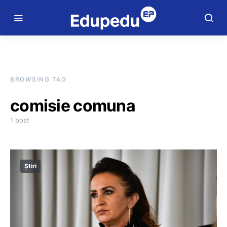
BROWSING TAG
comisie comuna
1 post
Știri