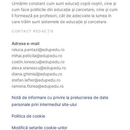
Urmărim constant cum sunt educați copiii noștri, cine și
cum face politicile din educație și cercetare, cine și cum
îi formează pe profesori, cât de adecvate la lumea în
care trăim sunt sistemele de educație și cercetare.
CONTACT REDACȚIE
Adrese e-mail
raluca.pantazi@edupedu.ro
mihai.peticila@edupedu.ro
costin.ionescu@edupedu.ro
alexa.stanescu@edupedu.ro
diana.ghimisi@edupedu.ro
stefan.lefter@edupedu.ro
ramona.florea@edupedu.ro
Notă de informare cu privire la prelucrarea de date
personale prin intermediul site-ului
Politica de cookie
Modifică setarile cookie-urilor