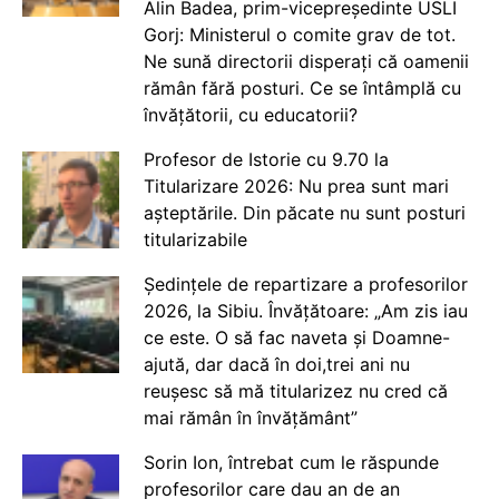
Alin Badea, prim-vicepreședinte USLI
Gorj: Ministerul o comite grav de tot.
Ne sună directorii disperați că oamenii
rămân fără posturi. Ce se întâmplă cu
învățătorii, cu educatorii?
Profesor de Istorie cu 9.70 la
Titularizare 2026: Nu prea sunt mari
așteptările. Din păcate nu sunt posturi
titularizabile
Ședințele de repartizare a profesorilor
2026, la Sibiu. Învățătoare: „Am zis iau
ce este. O să fac naveta și Doamne-
ajută, dar dacă în doi,trei ani nu
reușesc să mă titularizez nu cred că
mai rămân în învățământ”
Sorin Ion, întrebat cum le răspunde
profesorilor care dau an de an