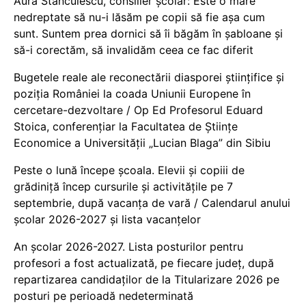
Aura Stănculescu, consilier școlar: Este o mare
nedreptate să nu-i lăsăm pe copii să fie așa cum
sunt. Suntem prea dornici să îi băgăm în șabloane și
să-i corectăm, să invalidăm ceea ce fac diferit
Bugetele reale ale reconectării diasporei științifice și
poziția României la coada Uniunii Europene în
cercetare-dezvoltare / Op Ed Profesorul Eduard
Stoica, conferențiar la Facultatea de Științe
Economice a Universității „Lucian Blaga” din Sibiu
Peste o lună începe școala. Elevii și copiii de
grădiniță încep cursurile și activitățile pe 7
septembrie, după vacanța de vară / Calendarul anului
școlar 2026-2027 și lista vacanțelor
An școlar 2026-2027. Lista posturilor pentru
profesori a fost actualizată, pe fiecare județ, după
repartizarea candidaților de la Titularizare 2026 pe
posturi pe perioadă nedeterminată