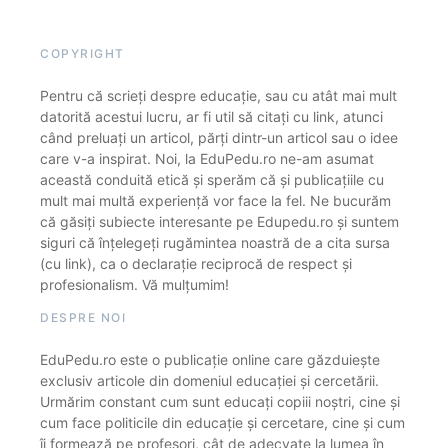
COPYRIGHT
Pentru că scrieți despre educație, sau cu atât mai mult
datorită acestui lucru, ar fi util să citați cu link, atunci
când preluați un articol, părți dintr-un articol sau o idee
care v-a inspirat. Noi, la EduPedu.ro ne-am asumat
această conduită etică și sperăm că și publicațiile cu
mult mai multă experiență vor face la fel. Ne bucurăm
că găsiți subiecte interesante pe Edupedu.ro și suntem
siguri că înțelegeți rugămintea noastră de a cita sursa
(cu link), ca o declarație reciprocă de respect și
profesionalism. Vă mulțumim!
DESPRE NOI
EduPedu.ro este o publicație online care găzduiește
exclusiv articole din domeniul educației și cercetării.
Urmărim constant cum sunt educați copiii noștri, cine și
cum face politicile din educație și cercetare, cine și cum
îi formează pe profesori, cât de adecvate la lumea în