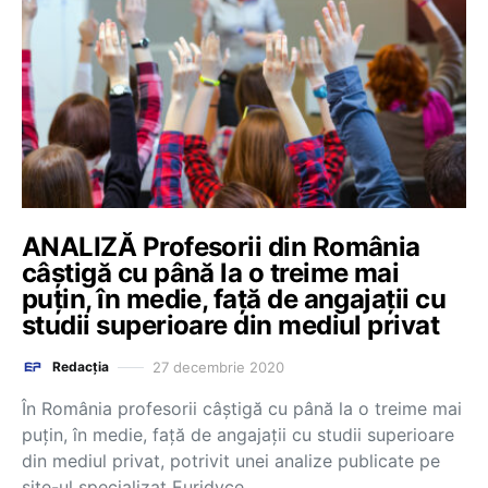
ANALIZĂ Profesorii din România
câștigă cu până la o treime mai
puțin, în medie, față de angajații cu
studii superioare din mediul privat
27 decembrie 2020
Redacția
În România profesorii câștigă cu până la o treime mai
puțin, în medie, față de angajații cu studii superioare
din mediul privat, potrivit unei analize publicate pe
site-ul specializat Euridyce,…