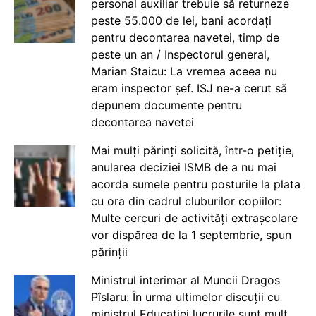
personal auxiliar trebuie să returneze
peste 55.000 de lei, bani acordați
pentru decontarea navetei, timp de
peste un an / Inspectorul general,
Marian Staicu: La vremea aceea nu
eram inspector șef. ISJ ne-a cerut să
depunem documente pentru
decontarea navetei
Mai mulți părinți solicită, într-o petiție,
anularea deciziei ISMB de a nu mai
acorda sumele pentru posturile la plata
cu ora din cadrul cluburilor copiilor:
Multe cercuri de activități extrașcolare
vor dispărea de la 1 septembrie, spun
părinții
Ministrul interimar al Muncii Dragos
Pîslaru: În urma ultimelor discuții cu
ministrul Educației lucrurile sunt mult