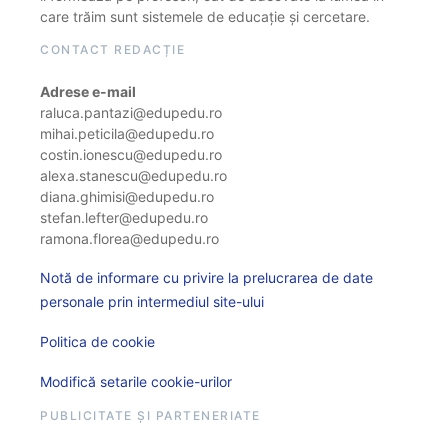
care trăim sunt sistemele de educație și cercetare.
CONTACT REDACȚIE
Adrese e-mail
raluca.pantazi@edupedu.ro
mihai.peticila@edupedu.ro
costin.ionescu@edupedu.ro
alexa.stanescu@edupedu.ro
diana.ghimisi@edupedu.ro
stefan.lefter@edupedu.ro
ramona.florea@edupedu.ro
Notă de informare cu privire la prelucrarea de date
personale prin intermediul site-ului
Politica de cookie
Modifică setarile cookie-urilor
PUBLICITATE ȘI PARTENERIATE