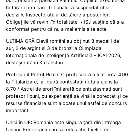
ISJ Constanța pasează Palatului Copiilor executarea
hotărârii prin care Tribunalul a suspendat chiar
deciziile Inspectoratului de tăiere a posturilor:
Obligațiile vă revin „în totalitate” / ISJ susține că s-a
conformat pentru că nu a mai emis alte acte
ULTIMĂ ORĂ Elevii români au obținut 3 medalii de
aur, 2 de argint și 3 de bronz la Olimpiada
Internațională de Inteligență Artificială – IOAI 2026,
desfășurată în Kazahstan
Profesorul Petruț Rizea: O profesoară a luat nota 4.90
la Titularizare, iar după contestații nota a ajuns la
8.70 / Astfel de erori îmi arată ce entuziasmați sunt
profesorii buni, cu experiență să vină la corectat și ce
resurse financiare sunt alocate unui astfel de concurs
important
Unici în UE: România este singura țară din întreaga
Uniune Europeană care a redus cheltuielile de