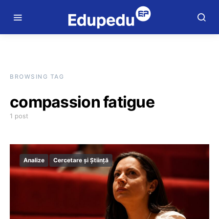
BROWSING TAG
compassion fatigue
1 post
Analize
Cercetare și Știință