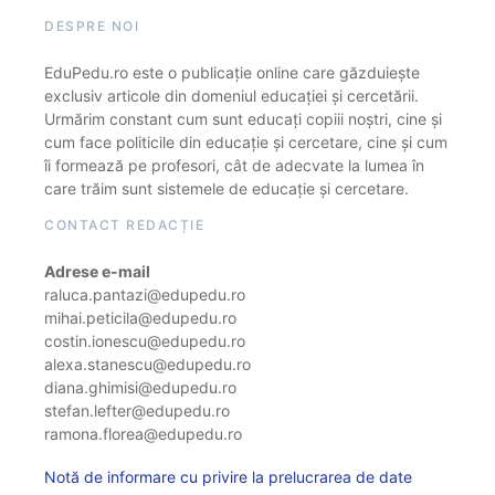
DESPRE NOI
EduPedu.ro este o publicație online care găzduiește
exclusiv articole din domeniul educației și cercetării.
Urmărim constant cum sunt educați copiii noștri, cine și
cum face politicile din educație și cercetare, cine și cum
îi formează pe profesori, cât de adecvate la lumea în
care trăim sunt sistemele de educație și cercetare.
CONTACT REDACȚIE
Adrese e-mail
raluca.pantazi@edupedu.ro
mihai.peticila@edupedu.ro
costin.ionescu@edupedu.ro
alexa.stanescu@edupedu.ro
diana.ghimisi@edupedu.ro
stefan.lefter@edupedu.ro
ramona.florea@edupedu.ro
Notă de informare cu privire la prelucrarea de date