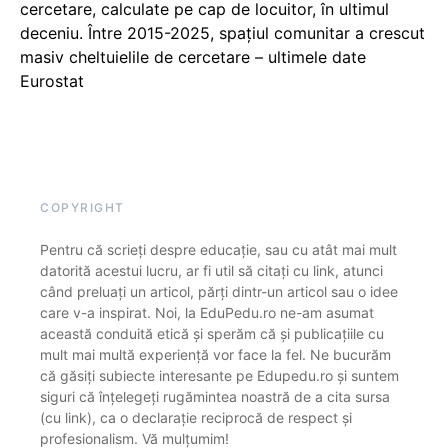
cercetare, calculate pe cap de locuitor, în ultimul
deceniu. Între 2015-2025, spațiul comunitar a crescut
masiv cheltuielile de cercetare – ultimele date
Eurostat
COPYRIGHT
Pentru că scrieți despre educație, sau cu atât mai mult
datorită acestui lucru, ar fi util să citați cu link, atunci
când preluați un articol, părți dintr-un articol sau o idee
care v-a inspirat. Noi, la EduPedu.ro ne-am asumat
această conduită etică și sperăm că și publicațiile cu
mult mai multă experiență vor face la fel. Ne bucurăm
că găsiți subiecte interesante pe Edupedu.ro și suntem
siguri că înțelegeți rugămintea noastră de a cita sursa
(cu link), ca o declarație reciprocă de respect și
profesionalism. Vă mulțumim!