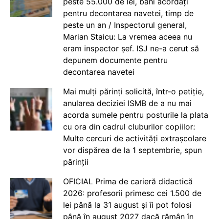
peste 55.000 de lei, bani acordați
pentru decontarea navetei, timp de
peste un an / Inspectorul general,
Marian Staicu: La vremea aceea nu
eram inspector șef. ISJ ne-a cerut să
depunem documente pentru
decontarea navetei
Mai mulți părinți solicită, într-o petiție,
anularea deciziei ISMB de a nu mai
acorda sumele pentru posturile la plata
cu ora din cadrul cluburilor copiilor:
Multe cercuri de activități extrașcolare
vor dispărea de la 1 septembrie, spun
părinții
OFICIAL Prima de carieră didactică
2026: profesorii primesc cei 1.500 de
lei până la 31 august și îi pot folosi
până în august 2027 dacă rămân în