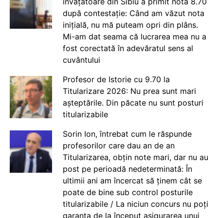
învățătoare din Sibiu a primit nota 8.70
după contestație: Când am văzut nota
inițială, nu mă puteam opri din plâns.
Mi-am dat seama că lucrarea mea nu a
fost corectată în adevăratul sens al
cuvântului
Profesor de Istorie cu 9.70 la
Titularizare 2026: Nu prea sunt mari
așteptările. Din păcate nu sunt posturi
titularizabile
Sorin Ion, întrebat cum le răspunde
profesorilor care dau an de an
Titularizarea, obțin note mari, dar nu au
post pe perioadă nedeterminată: În
ultimii ani am încercat să ținem cât se
poate de bine sub control posturile
titularizabile / La niciun concurs nu poți
garanta de la început asigurarea unui