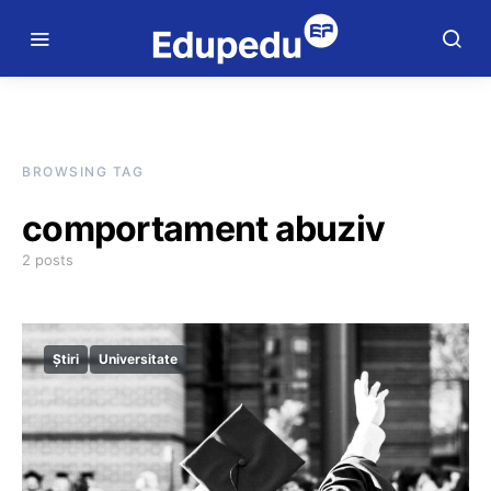
BROWSING TAG
comportament abuziv
2 posts
Știri
Universitate