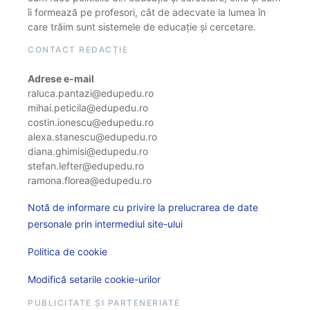
îi formează pe profesori, cât de adecvate la lumea în
care trăim sunt sistemele de educație și cercetare.
CONTACT REDACȚIE
Adrese e-mail
raluca.pantazi@edupedu.ro
mihai.peticila@edupedu.ro
costin.ionescu@edupedu.ro
alexa.stanescu@edupedu.ro
diana.ghimisi@edupedu.ro
stefan.lefter@edupedu.ro
ramona.florea@edupedu.ro
Notă de informare cu privire la prelucrarea de date
personale prin intermediul site-ului
Politica de cookie
Modifică setarile cookie-urilor
PUBLICITATE ȘI PARTENERIATE