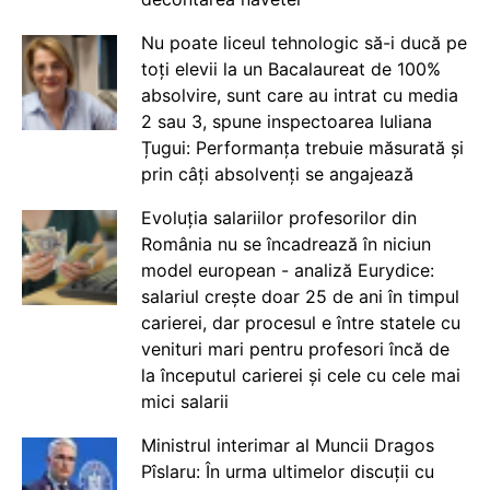
Nu poate liceul tehnologic să-i ducă pe
toți elevii la un Bacalaureat de 100%
absolvire, sunt care au intrat cu media
2 sau 3, spune inspectoarea Iuliana
Țugui: Performanța trebuie măsurată și
prin câți absolvenți se angajează
Evoluția salariilor profesorilor din
România nu se încadrează în niciun
model european - analiză Eurydice:
salariul crește doar 25 de ani în timpul
carierei, dar procesul e între statele cu
venituri mari pentru profesori încă de
la începutul carierei și cele cu cele mai
mici salarii
Ministrul interimar al Muncii Dragos
Pîslaru: În urma ultimelor discuții cu