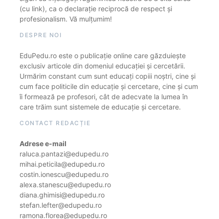
(cu link), ca o declarație reciprocă de respect și
profesionalism. Vă mulțumim!
DESPRE NOI
EduPedu.ro este o publicație online care găzduiește
exclusiv articole din domeniul educației și cercetării.
Urmărim constant cum sunt educați copiii noștri, cine și
cum face politicile din educație și cercetare, cine și cum
îi formează pe profesori, cât de adecvate la lumea în
care trăim sunt sistemele de educație și cercetare.
CONTACT REDACȚIE
Adrese e-mail
raluca.pantazi@edupedu.ro
mihai.peticila@edupedu.ro
costin.ionescu@edupedu.ro
alexa.stanescu@edupedu.ro
diana.ghimisi@edupedu.ro
stefan.lefter@edupedu.ro
ramona.florea@edupedu.ro