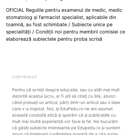
OFICIAL Regulile pentru examenul de medic, medic
stomatolog și farmacist specialist, aplicabile din
toamnă, au fost schimbate / Subiecte unice pe
specialități / Condiții noi pentru membrii comisiei ce
elaborează subiectele pentru proba scrisă
COPYRIGHT
Pentru că scrieți despre educație, sau cu atât mai mult
datorită acestui lucru, ar fi util să citați cu link, atunci
când preluați un articol, părți dintr-un articol sau o idee
care v-a inspirat. Noi, la EduPedu.ro ne-am asumat
această conduită etică și sperăm că și publicațiile cu
mult mai multă experiență vor face la fel. Ne bucurăm
că găsiți subiecte interesante pe Edupedu.ro și suntem
siguri că înțelegeți rugămintea noastră de a cita sursa