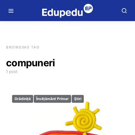
BROWSING TAG
compuneri
1 post
Grădiniță
Învățământ Primar
Știri