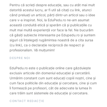
Pentru că scrieți despre educație, sau cu atât mai mult
datorită acestui lucru, ar fi util să citați cu link, atunci
când preluați un articol, părți dintr-un articol sau o idee
care v-a inspirat. Noi, la EduPedu.ro ne-am asumat
această conduită etică și sperăm că și publicațiile cu
mult mai multă experiență vor face la fel. Ne bucurăm
că găsiți subiecte interesante pe Edupedu.ro și suntem
siguri că înțelegeți rugămintea noastră de a cita sursa
(cu link), ca o declarație reciprocă de respect și
profesionalism. Vă mulțumim!
DESPRE NOI
EduPedu.ro este o publicație online care găzduiește
exclusiv articole din domeniul educației și cercetării.
Urmărim constant cum sunt educați copiii noștri, cine și
cum face politicile din educație și cercetare, cine și cum
îi formează pe profesori, cât de adecvate la lumea în
care trăim sunt sistemele de educație și cercetare.
CONTACT REDACȚIE