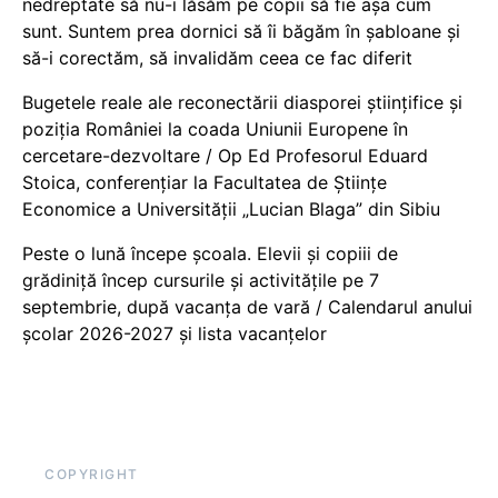
nedreptate să nu-i lăsăm pe copii să fie așa cum
sunt. Suntem prea dornici să îi băgăm în șabloane și
să-i corectăm, să invalidăm ceea ce fac diferit
Bugetele reale ale reconectării diasporei științifice și
poziția României la coada Uniunii Europene în
cercetare-dezvoltare / Op Ed Profesorul Eduard
Stoica, conferențiar la Facultatea de Științe
Economice a Universității „Lucian Blaga” din Sibiu
Peste o lună începe școala. Elevii și copiii de
grădiniță încep cursurile și activitățile pe 7
septembrie, după vacanța de vară / Calendarul anului
școlar 2026-2027 și lista vacanțelor
COPYRIGHT