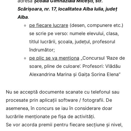
adresa
Școala Gimnazială Micești, str.
Scărișoara, nr. 17, localitatea Alba Iulia, județ
Alba
.
pe fiecare lucrare
(desen, compunere etc.)
se scrie pe verso: numele elevului, clasa,
titlul lucrării, școala, județul, profesorul
îndrumător;
pe plic se va menționa
„Concursul ‘Raze de
soare, pline de culoare’. Profesori: Vlădău
Alexandrina Marina și Gaița Sorina Elena”
Nu se acceptă documente scanate cu telefonul sau
procesate prin aplicații software / fotografii. De
asemenea, în concurs se iau în considerare doar
lucrările menționate pe fișa de activități.
Se vor acorda premii pentru fiecare secțiune și nivel,