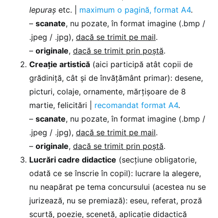
Iepuraș
etc. |
maximum o pagină, format A4
.
–
scanate
, nu pozate, în format imagine (.bmp /
.jpeg / .jpg),
dacă se trimit pe mail
.
–
originale
,
dacă se trimit prin poștă
.
Creație artistică
(aici participă atât copii de
grădiniță, cât și de învățământ primar): desene,
picturi, colaje, ornamente, mărțișoare de 8
martie, felicitări |
recomandat format A4
.
–
scanate
, nu pozate, în format imagine (.bmp /
.jpeg / .jpg),
dacă se trimit pe mail
.
–
originale
,
dacă se trimit prin poștă
.
Lucrări cadre didactice
(secțiune obligatorie,
odată ce se înscrie în copil): lucrare la alegere,
nu neapărat pe tema concursului (acestea nu se
jurizează, nu se premiază): eseu, referat, proză
scurtă, poezie, scenetă, aplicație didactică