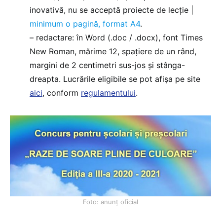
inovativă, nu se acceptă proiecte de lecție |
minimum o pagină, format A4
.
– redactare: în Word (.doc / .docx), font Times
New Roman, mărime 12, spațiere de un rând,
margini de 2 centimetri sus-jos și stânga-
dreapta. Lucrările eligibile se pot afișa pe site
aici
, conform
regulamentului
.
Foto: anunț oficial