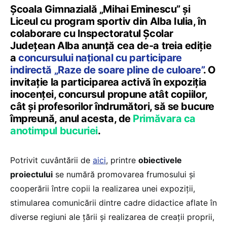
Școala Gimnazială „Mihai Eminescu” și
Liceul cu program sportiv din Alba Iulia, în
colaborare cu Inspectoratul Școlar
Județean Alba anunță cea de-a treia ediție
a
concursului național cu participare
indirectă „Raze de soare pline de culoare”
. O
invitație la participarea activă în expoziția
inocenței, concursul propune atât copiilor,
cât și profesorilor îndrumători, să se bucure
împreună, anul acesta, de
Primăvara ca
anotimpul bucuriei
.
Potrivit cuvântării de
aici
, printre
obiectivele
proiectului
se numără promovarea frumosului și
cooperării între copii la realizarea unei expoziții,
stimularea comunicării dintre cadre didactice aflate în
diverse regiuni ale țării și realizarea de creații proprii,