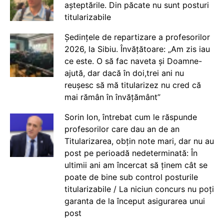
așteptările. Din păcate nu sunt posturi
titularizabile
Ședințele de repartizare a profesorilor
2026, la Sibiu. Învățătoare: „Am zis iau
ce este. O să fac naveta și Doamne-
ajută, dar dacă în doi,trei ani nu
reușesc să mă titularizez nu cred că
mai rămân în învățământ”
Sorin Ion, întrebat cum le răspunde
profesorilor care dau an de an
Titularizarea, obțin note mari, dar nu au
post pe perioadă nedeterminată: În
ultimii ani am încercat să ținem cât se
poate de bine sub control posturile
titularizabile / La niciun concurs nu poți
garanta de la început asigurarea unui
post