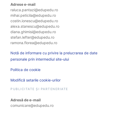
Adrese e-mail
raluca.pantazi@edupedu.ro
mihai.peticila@edupedu.ro
costin.ionescu@edupedu.ro
alexa.stanescu@edupedu.ro
diana.ghimisi@edupedu.ro
stefan.lefter@edupedu.ro
ramona.florea@edupedu.ro
Notă de informare cu privire la prelucrarea de date
personale prin intermediul site-ului
Politica de cookie
Modifică setarile cookie-urilor
PUBLICITATE ȘI PARTENERIATE
Adresă de e-mail
comunicare@edupedu.ro