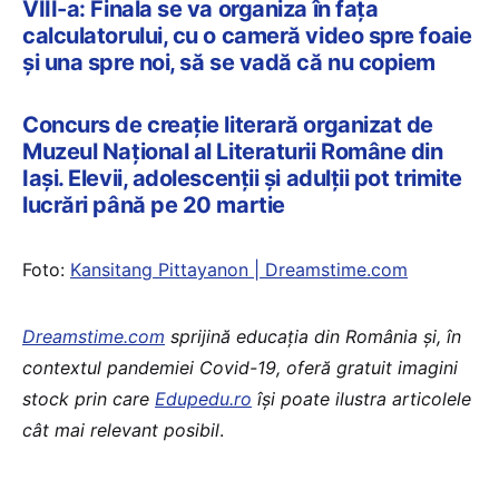
VIII-a: Finala se va organiza în fața
calculatorului, cu o cameră video spre foaie
și una spre noi, să se vadă că nu copiem
Concurs de creație literară organizat de
Muzeul Național al Literaturii Române din
Iași. Elevii, adolescenții și adulții pot trimite
lucrări până pe 20 martie
Foto:
Kansitang Pittayanon | Dreamstime.com
Dreamstime.com
sprijină educaţia din România şi, în
contextul pandemiei Covid-19, oferă gratuit imagini
stock prin care
Edupedu.ro
îşi poate ilustra articolele
cât mai relevant posibil
.