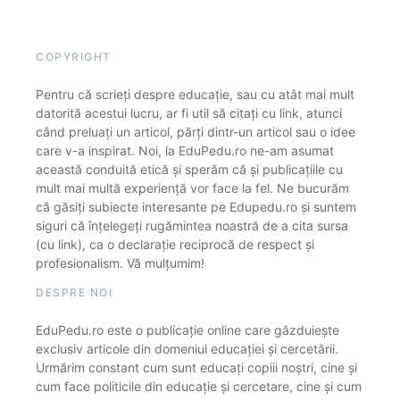
COPYRIGHT
Pentru că scrieți despre educație, sau cu atât mai mult
datorită acestui lucru, ar fi util să citați cu link, atunci
când preluați un articol, părți dintr-un articol sau o idee
care v-a inspirat. Noi, la EduPedu.ro ne-am asumat
această conduită etică și sperăm că și publicațiile cu
mult mai multă experiență vor face la fel. Ne bucurăm
că găsiți subiecte interesante pe Edupedu.ro și suntem
siguri că înțelegeți rugămintea noastră de a cita sursa
(cu link), ca o declarație reciprocă de respect și
profesionalism. Vă mulțumim!
DESPRE NOI
EduPedu.ro este o publicație online care găzduiește
exclusiv articole din domeniul educației și cercetării.
Urmărim constant cum sunt educați copiii noștri, cine și
cum face politicile din educație și cercetare, cine și cum