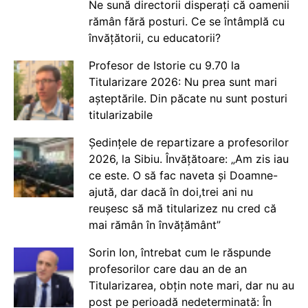
Ne sună directorii disperați că oamenii
rămân fără posturi. Ce se întâmplă cu
învățătorii, cu educatorii?
Profesor de Istorie cu 9.70 la
Titularizare 2026: Nu prea sunt mari
așteptările. Din păcate nu sunt posturi
titularizabile
Ședințele de repartizare a profesorilor
2026, la Sibiu. Învățătoare: „Am zis iau
ce este. O să fac naveta și Doamne-
ajută, dar dacă în doi,trei ani nu
reușesc să mă titularizez nu cred că
mai rămân în învățământ”
Sorin Ion, întrebat cum le răspunde
profesorilor care dau an de an
Titularizarea, obțin note mari, dar nu au
post pe perioadă nedeterminată: În