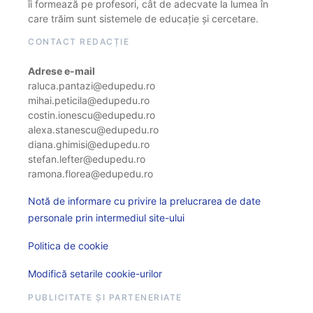
îi formează pe profesori, cât de adecvate la lumea în
care trăim sunt sistemele de educație și cercetare.
CONTACT REDACȚIE
Adrese e-mail
raluca.pantazi@edupedu.ro
mihai.peticila@edupedu.ro
costin.ionescu@edupedu.ro
alexa.stanescu@edupedu.ro
diana.ghimisi@edupedu.ro
stefan.lefter@edupedu.ro
ramona.florea@edupedu.ro
Notă de informare cu privire la prelucrarea de date
personale prin intermediul site-ului
Politica de cookie
Modifică setarile cookie-urilor
PUBLICITATE ȘI PARTENERIATE