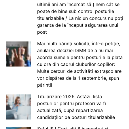
ultimii ani am încercat să ținem cât se
poate de bine sub control posturile
titularizabile / La niciun concurs nu poți
garanta de la început asigurarea unui
post
Mai mulți părinți solicită, într-o petiție,
anularea deciziei ISMB de a nu mai
acorda sumele pentru posturile la plata
cu ora din cadrul cluburilor copiilor:
Multe cercuri de activități extrașcolare
vor dispărea de la 1 septembrie, spun
părinții
Titularizare 2026. Astăzi, lista
posturilor pentru profesori va fi
actualizată, după repartizarea
candidaților pe posturi titularizabile
Șeful ISJ Gorj, alți 8 inspectori și