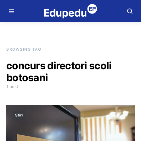
BROWSING TAG
concurs directori scoli
botosani
1 post
Știri