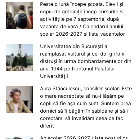
Peste o lună începe școala. Elevii și
copiii de grădiniță încep cursurile și
activitățile pe 7 septembrie, după
vacanța de vară / Calendarul anului
școlar 2026-2027 și lista vacanțelor
Universitatea din București a
reamplasat vulturul și cei doi grifoni
distruși în urma bombardamentelor din
anul 1944 pe frontonul Palatului
Universității
Aura Stănculescu, consilier școlar: Este
o mare nedreptate să nu-i lăsăm pe
copii să fie așa cum sunt. Suntem prea
dornici să îi băgăm în șabloane și să-i
corectăm, să invalidăm ceea ce fac
diferit
An școlar 2026-2027. Lista posturilor