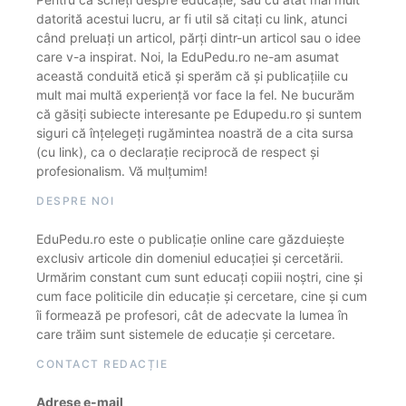
datorită acestui lucru, ar fi util să citați cu link, atunci
când preluați un articol, părți dintr-un articol sau o idee
care v-a inspirat. Noi, la EduPedu.ro ne-am asumat
această conduită etică și sperăm că și publicațiile cu
mult mai multă experiență vor face la fel. Ne bucurăm
că găsiți subiecte interesante pe Edupedu.ro și suntem
siguri că înțelegeți rugămintea noastră de a cita sursa
(cu link), ca o declarație reciprocă de respect și
profesionalism. Vă mulțumim!
DESPRE NOI
EduPedu.ro este o publicație online care găzduiește
exclusiv articole din domeniul educației și cercetării.
Urmărim constant cum sunt educați copiii noștri, cine și
cum face politicile din educație și cercetare, cine și cum
îi formează pe profesori, cât de adecvate la lumea în
care trăim sunt sistemele de educație și cercetare.
CONTACT REDACȚIE
Adrese e-mail