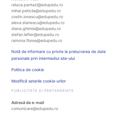
raluca.pantazi@edupedu.ro
mihai.peticila@edupedu.ro
costin.ionescu@edupedu.ro
alexa.stanescu@edupedu.ro
diana.ghimisi@edupedu.ro
stefan.lefter@edupedu.ro
ramona.florea@edupedu.ro
Notă de informare cu privire la prelucrarea de date
personale prin intermediul site-ului
Politica de cookie
Modifică setarile cookie-urilor
PUBLICITATE ȘI PARTENERIATE
Adresă de e-mail
comunicare@edupedu.ro