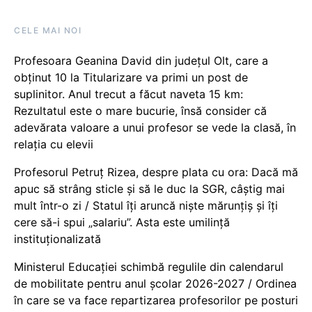
CELE MAI NOI
Profesoara Geanina David din județul Olt, care a
obținut 10 la Titularizare va primi un post de
suplinitor. Anul trecut a făcut naveta 15 km:
Rezultatul este o mare bucurie, însă consider că
adevărata valoare a unui profesor se vede la clasă, în
relația cu elevii
Profesorul Petruț Rizea, despre plata cu ora: Dacă mă
apuc să strâng sticle și să le duc la SGR, câștig mai
mult într-o zi / Statul îți aruncă niște mărunțiș și îți
cere să-i spui „salariu”. Asta este umilință
instituționalizată
Ministerul Educației schimbă regulile din calendarul
de mobilitate pentru anul școlar 2026-2027 / Ordinea
în care se va face repartizarea profesorilor pe posturi