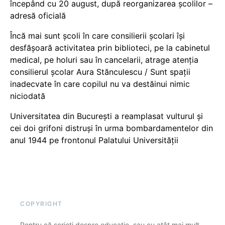
începând cu 20 august, după reorganizarea școlilor –
adresă oficială
Încă mai sunt școli în care consilierii școlari își
desfășoară activitatea prin biblioteci, pe la cabinetul
medical, pe holuri sau în cancelarii, atrage atenția
consilierul școlar Aura Stănculescu / Sunt spații
inadecvate în care copilul nu va destăinui nimic
niciodată
Universitatea din București a reamplasat vulturul și
cei doi grifoni distruși în urma bombardamentelor din
anul 1944 pe frontonul Palatului Universității
COPYRIGHT
Pentru că scrieți despre educație, sau cu atât mai mult