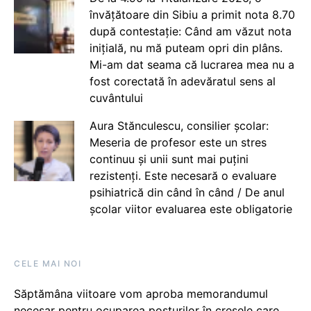
învățătoare din Sibiu a primit nota 8.70
după contestație: Când am văzut nota
inițială, nu mă puteam opri din plâns.
Mi-am dat seama că lucrarea mea nu a
fost corectată în adevăratul sens al
cuvântului
Aura Stănculescu, consilier școlar:
Meseria de profesor este un stres
continuu și unii sunt mai puțini
rezistenți. Este necesară o evaluare
psihiatrică din când în când / De anul
școlar viitor evaluarea este obligatorie
CELE MAI NOI
Săptămâna viitoare vom aproba memorandumul
necesar pentru ocuparea posturilor în creșele care