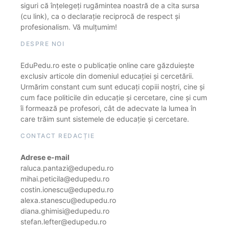
siguri că înțelegeți rugămintea noastră de a cita sursa
(cu link), ca o declarație reciprocă de respect și
profesionalism. Vă mulțumim!
DESPRE NOI
EduPedu.ro este o publicație online care găzduiește
exclusiv articole din domeniul educației și cercetării.
Urmărim constant cum sunt educați copiii noștri, cine și
cum face politicile din educație și cercetare, cine și cum
îi formează pe profesori, cât de adecvate la lumea în
care trăim sunt sistemele de educație și cercetare.
CONTACT REDACȚIE
Adrese e-mail
raluca.pantazi@edupedu.ro
mihai.peticila@edupedu.ro
costin.ionescu@edupedu.ro
alexa.stanescu@edupedu.ro
diana.ghimisi@edupedu.ro
stefan.lefter@edupedu.ro