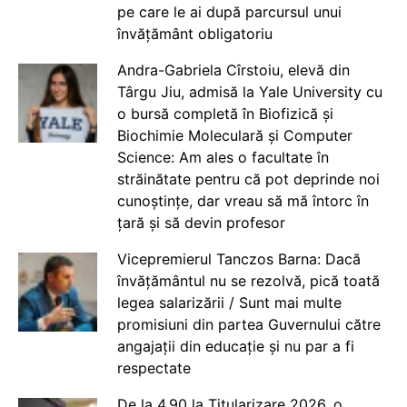
pe care le ai după parcursul unui
învățământ obligatoriu
Andra-Gabriela Cîrstoiu, elevă din
Târgu Jiu, admisă la Yale University cu
o bursă completă în Biofizică și
Biochimie Moleculară și Computer
Science: Am ales o facultate în
străinătate pentru că pot deprinde noi
cunoștințe, dar vreau să mă întorc în
țară și să devin profesor
Vicepremierul Tanczos Barna: Dacă
învățământul nu se rezolvă, pică toată
legea salarizării / Sunt mai multe
promisiuni din partea Guvernului către
angajații din educație și nu par a fi
respectate
De la 4.90 la Titularizare 2026, o