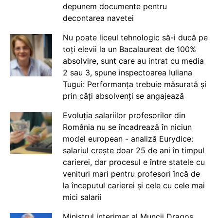
depunem documente pentru
decontarea navetei
Nu poate liceul tehnologic să-i ducă pe
toți elevii la un Bacalaureat de 100%
absolvire, sunt care au intrat cu media
2 sau 3, spune inspectoarea Iuliana
Țugui: Performanța trebuie măsurată și
prin câți absolvenți se angajează
Evoluția salariilor profesorilor din
România nu se încadrează în niciun
model european - analiză Eurydice:
salariul crește doar 25 de ani în timpul
carierei, dar procesul e între statele cu
venituri mari pentru profesori încă de
la începutul carierei și cele cu cele mai
mici salarii
Ministrul interimar al Muncii Dragos