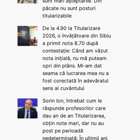
sunt mari așteptările. Din
păcate nu sunt posturi
titularizabile
De la 4.90 la Titularizare
2026, o învățătoare din Sibiu
a primit nota 8.70 după
contestație: Când am văzut
nota inițială, nu mă puteam
opri din plâns. Mi-am dat
seama că lucrarea mea nu a
fost corectată în adevăratul
sens al cuvântului
Sorin Ion, întrebat cum le
răspunde profesorilor care
dau an de an Titularizarea,
obțin note mari, dar nu au
post pe perioadă
nedeterminată: În ultimii ani