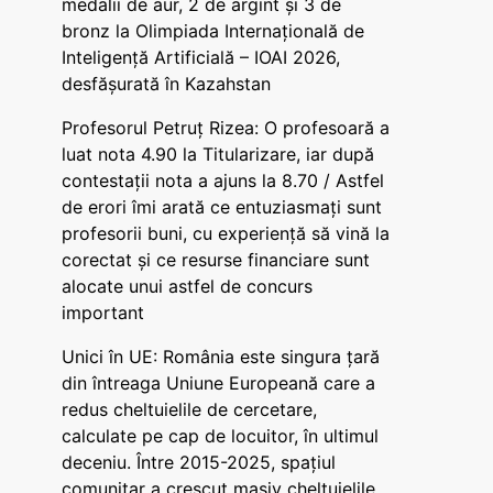
medalii de aur, 2 de argint și 3 de
bronz la Olimpiada Internațională de
Inteligență Artificială – IOAI 2026,
desfășurată în Kazahstan
Profesorul Petruț Rizea: O profesoară a
luat nota 4.90 la Titularizare, iar după
contestații nota a ajuns la 8.70 / Astfel
de erori îmi arată ce entuziasmați sunt
profesorii buni, cu experiență să vină la
corectat și ce resurse financiare sunt
alocate unui astfel de concurs
important
Unici în UE: România este singura țară
din întreaga Uniune Europeană care a
redus cheltuielile de cercetare,
calculate pe cap de locuitor, în ultimul
deceniu. Între 2015-2025, spațiul
comunitar a crescut masiv cheltuielile