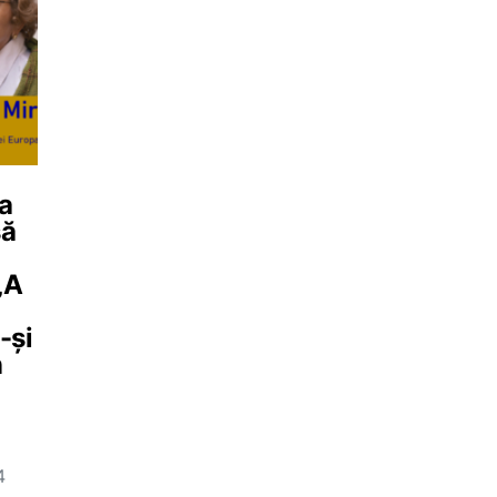
va
să
„A
-și
n
4