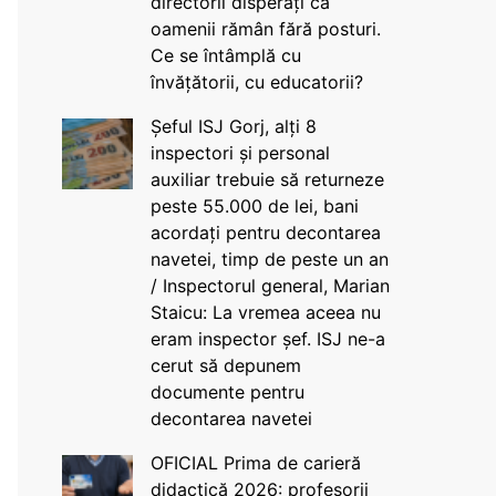
directorii disperați că
oamenii rămân fără posturi.
Ce se întâmplă cu
învățătorii, cu educatorii?
Șeful ISJ Gorj, alți 8
inspectori și personal
auxiliar trebuie să returneze
peste 55.000 de lei, bani
acordați pentru decontarea
navetei, timp de peste un an
/ Inspectorul general, Marian
Staicu: La vremea aceea nu
eram inspector șef. ISJ ne-a
cerut să depunem
documente pentru
decontarea navetei
OFICIAL Prima de carieră
didactică 2026: profesorii