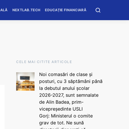
OALĂ
NEXTLAB.TECH
EDUCAȚIE FINANCIARĂ
CELE MAI CITITE ARTICOLE
Noi comasări de clase și
posturi, cu 3 săptămâni până
la debutul anului școlar
2026-2027, sunt semnalate
de Alin Badea, prim-
vicepreședinte USLI
Gorj: Ministerul o comite
grav de tot. Ne sună