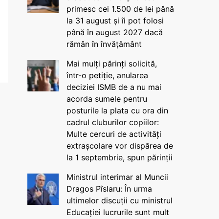
primesc cei 1.500 de lei până
la 31 august și îi pot folosi
până în august 2027 dacă
rămân în învățământ
Mai mulți părinți solicită,
într-o petiție, anularea
deciziei ISMB de a nu mai
acorda sumele pentru
posturile la plata cu ora din
cadrul cluburilor copiilor:
Multe cercuri de activități
extrașcolare vor dispărea de
la 1 septembrie, spun părinții
Ministrul interimar al Muncii
Dragos Pîslaru: În urma
ultimelor discuții cu ministrul
Educației lucrurile sunt mult