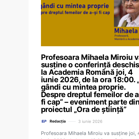
Profesoara Mihaela Miroiu 
susține o conferință deschi
la Academia Română joi, 4
iunie 2026, de la ora 18:00. 
gândi cu mintea proprie.
Despre dreptul femeilor de a
fi cap“ – eveniment parte di
proiectul „Ora de știință”
3 iunie 2026
Redacția
Profesoara Mihaela Miroiu va susține joi, 