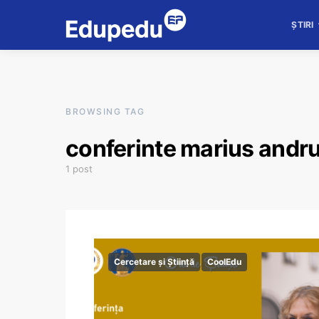
ȘTIRI
BROWSING TAG
conferinte marius andr
1 post
Cercetare și Știință
CoolEdu