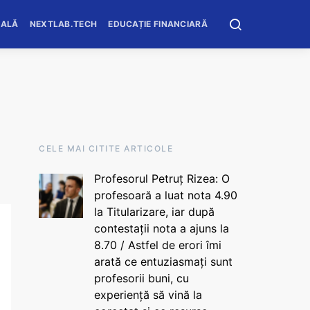
OALĂ
NEXTLAB.TECH
EDUCAȚIE FINANCIARĂ
CELE MAI CITITE ARTICOLE
Profesorul Petruț Rizea: O
profesoară a luat nota 4.90
la Titularizare, iar după
contestații nota a ajuns la
8.70 / Astfel de erori îmi
arată ce entuziasmați sunt
profesorii buni, cu
experiență să vină la