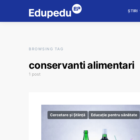
ȘTIRI
BROWSING TAG
conservanti alimentari
1 post
Cercetare și Știință
Educație pentru sănătate