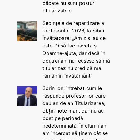
păcate nu sunt posturi
titularizabile
Ședințele de repartizare a
profesorilor 2026, la Sibiu.
Învățătoare: „Am zis iau ce
este. O să fac naveta și
Doamne-ajută, dar dacă în
doi,trei ani nu reușesc să mă
titularizez nu cred că mai
rămân în învățământ”
Sorin Ion, întrebat cum le
răspunde profesorilor care
dau an de an Titularizarea,
obțin note mari, dar nu au
post pe perioadă
nedeterminată: În ultimii ani
am încercat să ținem cât se