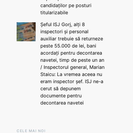
candidaților pe posturi
titularizabile
Șeful ISJ Gorj, alți 8
inspectori și personal
auxiliar trebuie să returneze
peste 55.000 de lei, bani
acordați pentru decontarea
navetei, timp de peste un an
/ Inspectorul general, Marian
Staicu: La vremea aceea nu
eram inspector șef. ISJ ne-a
cerut să depunem
documente pentru
decontarea navetei
CELE MAI NOI