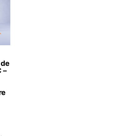
 de
 –
re