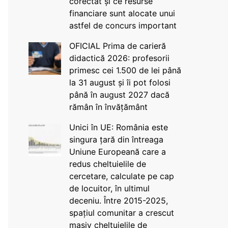
corectat și ce resurse
financiare sunt alocate unui
astfel de concurs important
OFICIAL Prima de carieră
didactică 2026: profesorii
primesc cei 1.500 de lei până
la 31 august și îi pot folosi
până în august 2027 dacă
rămân în învățământ
Unici în UE: România este
singura țară din întreaga
Uniune Europeană care a
redus cheltuielile de
cercetare, calculate pe cap
de locuitor, în ultimul
deceniu. Între 2015-2025,
spațiul comunitar a crescut
masiv cheltuielile de