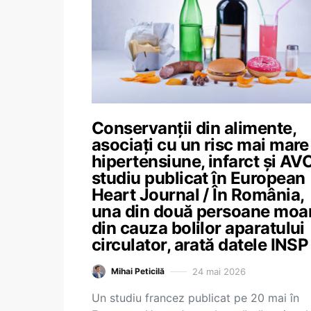
Conservanții din alimente,
asociați cu un risc mai mare
hipertensiune, infarct și AVC
studiu publicat în European
Heart Journal / În România,
una din două persoane moa
din cauza bolilor aparatului
circulator, arată datele INSP
24 mai 2026
Mihai Peticilă
Un studiu francez publicat pe 20 mai în