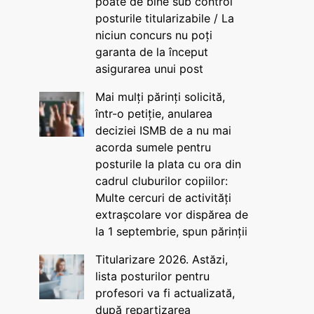
poate de bine sub control
posturile titularizabile / La
niciun concurs nu poți
garanta de la început
asigurarea unui post
Mai mulți părinți solicită,
într-o petiție, anularea
deciziei ISMB de a nu mai
acorda sumele pentru
posturile la plata cu ora din
cadrul cluburilor copiilor:
Multe cercuri de activități
extrașcolare vor dispărea de
la 1 septembrie, spun părinții
Titularizare 2026. Astăzi,
lista posturilor pentru
profesori va fi actualizată,
după repartizarea