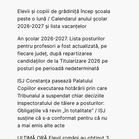
Elevii și copiii de grădiniță încep școala
peste o lună / Calendarul anului școlar
2026-2027 și lista vacanțelor
An școlar 2026-2027. Lista posturilor
pentru profesori a fost actualizată, pe
fiecare județ, după repartizarea
candidaților de la Titularizare 2026 pe
posturi pe perioadă nedeterminată
ISJ Constanța pasează Palatului
Copiilor executarea hotărârii prin care
Tribunalul a suspendat chiar deciziile
Inspectoratului de tăiere a posturilor:
Obligațiile vă revin „în totalitate” / ISJ
susține că s-a conformat pentru că nu
a mai emis alte acte
ULTIMĂ ORĂ Elevii români au obținut 3