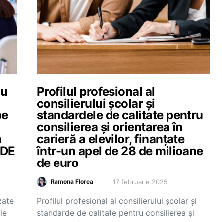
ru
Profilul profesional al
consilierului școlar și
pe
standardele de calitate pentru
consilierea și orientarea în
a
carieră a elevilor, finanțate
CDE
într-un apel de 28 de milioane
de euro
17 februarie 2025
Ramona Florea
zate
Profilul profesional al consilierului școlar și
ie
standarde de calitate pentru consilierea și