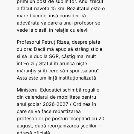
primi un post de suplinitor. Anul trecut
a făcut naveta 15 km: Rezultatul este o
mare bucurie, însă consider că
adevărata valoare a unui profesor se
vede la clasă, în relația cu elevii
Profesorul Petruț Rizea, despre plata
cu ora: Dacă mă apuc să strâng sticle
și să le duc la SGR, câștig mai mult
într-o zi / Statul îți aruncă niște
mărunțiș și îți cere să-i spui „salariu”.
Asta este umilință instituționalizată
Ministerul Educației schimbă regulile
din calendarul de mobilitate pentru
anul școlar 2026-2027 / Ordinea în
care se va face repartizarea
profesorilor pe posturi începând cu 20
august, după reorganizarea școlilor –
adresă oficială