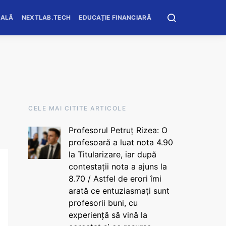
OALĂ
NEXTLAB.TECH
EDUCAȚIE FINANCIARĂ
CELE MAI CITITE ARTICOLE
Profesorul Petruț Rizea: O
profesoară a luat nota 4.90
la Titularizare, iar după
contestații nota a ajuns la
8.70 / Astfel de erori îmi
arată ce entuziasmați sunt
profesorii buni, cu
experiență să vină la