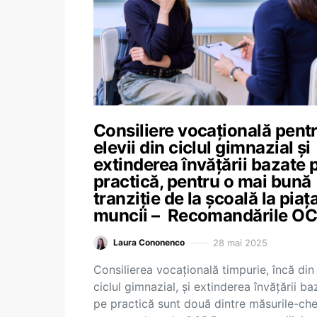
Consiliere vocațională pent
elevii din ciclul gimnazial și
extinderea învățării bazate 
practică, pentru o mai bună
tranziție de la școală la piaț
muncii – Recomandările O
28 mai 2025
Laura Cononenco
Consilierea vocațională timpurie, încă din
ciclul gimnazial, și extinderea învățării ba
pe practică sunt două dintre măsurile-che