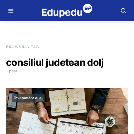
BROWSING TAG
consiliul judetean dolj
1 post
Învățământ dual