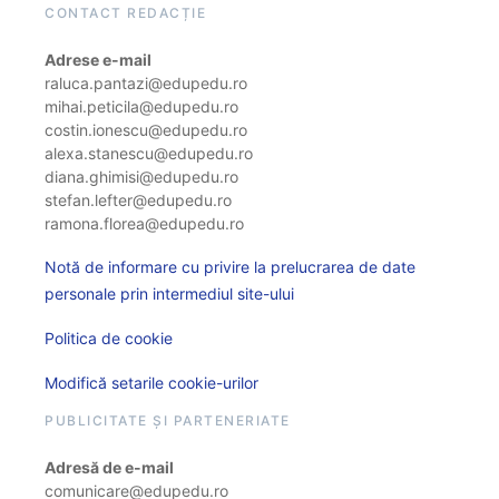
CONTACT REDACȚIE
Adrese e-mail
raluca.pantazi@edupedu.ro
mihai.peticila@edupedu.ro
costin.ionescu@edupedu.ro
alexa.stanescu@edupedu.ro
diana.ghimisi@edupedu.ro
stefan.lefter@edupedu.ro
ramona.florea@edupedu.ro
Notă de informare cu privire la prelucrarea de date
personale prin intermediul site-ului
Politica de cookie
Modifică setarile cookie-urilor
PUBLICITATE ȘI PARTENERIATE
Adresă de e-mail
comunicare@edupedu.ro