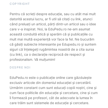
COPYRIGHT
Pentru că scrieți despre educație, sau cu atât mai mult
datorită acestui lucru, ar fi util să citați cu link, atunci
când preluați un articol, părți dintr-un articol sau o idee
care v-a inspirat. Noi, la EduPedu.ro ne-am asumat
această conduită etică și sperăm că și publicațiile cu
mult mai multă experiență vor face la fel. Ne bucurăm
că găsiți subiecte interesante pe Edupedu.ro și suntem
siguri că înțelegeți rugămintea noastră de a cita sursa
(cu link), ca o declarație reciprocă de respect și
profesionalism. Vă mulțumim!
DESPRE NOI
EduPedu.ro este o publicație online care găzduiește
exclusiv articole din domeniul educației și cercetării.
Urmărim constant cum sunt educați copiii noștri, cine și
cum face politicile din educație și cercetare, cine și cum
îi formează pe profesori, cât de adecvate la lumea în
care trăim sunt sistemele de educație și cercetare.