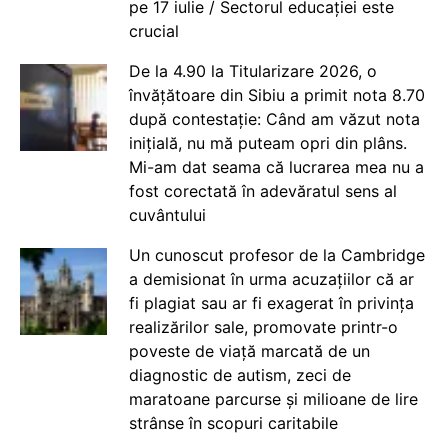
pe 17 iulie / Sectorul educației este
crucial
De la 4.90 la Titularizare 2026, o
învățătoare din Sibiu a primit nota 8.70
după contestație: Când am văzut nota
inițială, nu mă puteam opri din plâns.
Mi-am dat seama că lucrarea mea nu a
fost corectată în adevăratul sens al
cuvântului
Un cunoscut profesor de la Cambridge
a demisionat în urma acuzațiilor că ar
fi plagiat sau ar fi exagerat în privința
realizărilor sale, promovate printr-o
poveste de viață marcată de un
diagnostic de autism, zeci de
maratoane parcurse și milioane de lire
strânse în scopuri caritabile