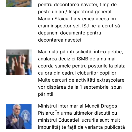
pentru decontarea navetei, timp de
peste un an / Inspectorul general,
Marian Staicu: La vremea aceea nu
eram inspector șef. ISJ ne-a cerut să
depunem documente pentru
decontarea navetei
Mai mulți părinți solicită, într-o petiție,
anularea deciziei ISMB de a nu mai
acorda sumele pentru posturile la plata
cu ora din cadrul cluburilor copiilor:
Multe cercuri de activități extrașcolare
vor dispărea de la 1 septembrie, spun
părinții
Ministrul interimar al Muncii Dragos
Pîslaru: În urma ultimelor discuții cu
ministrul Educației lucrurile sunt mult
îmbunătățite față de varianta publicată