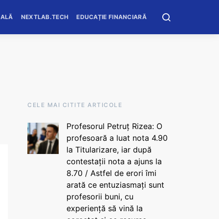
OALĂ
NEXTLAB.TECH
EDUCAȚIE FINANCIARĂ
CELE MAI CITITE ARTICOLE
Profesorul Petruț Rizea: O
profesoară a luat nota 4.90
la Titularizare, iar după
contestații nota a ajuns la
8.70 / Astfel de erori îmi
arată ce entuziasmați sunt
profesorii buni, cu
experiență să vină la