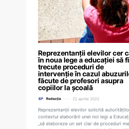
Reprezentanții elevilor cer 
în noua lege a educației să f
trecute proceduri de
intervenție în cazul abuzuril
făcute de profesori asupra
copiilor la școală
22 aprilie 2022
Redacția
Reprezentanții elevilor solicită autorităților
contextul elaborării unei noi legi a Educați
„să elaboreze un set clar de proceduri me