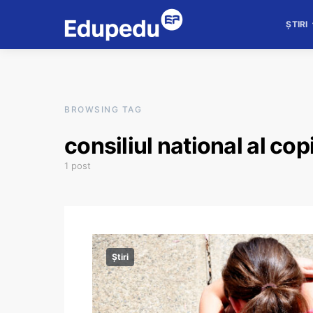
ȘTIRI
BROWSING TAG
consiliul national al copi
1 post
Știri