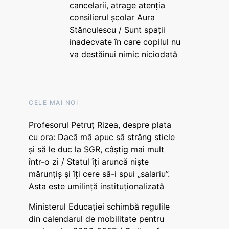
cancelarii, atrage atenția
consilierul școlar Aura
Stănculescu / Sunt spații
inadecvate în care copilul nu
va destăinui nimic niciodată
CELE MAI NOI
Profesorul Petruț Rizea, despre plata
cu ora: Dacă mă apuc să strâng sticle
și să le duc la SGR, câștig mai mult
într-o zi / Statul îți aruncă niște
mărunțiș și îți cere să-i spui „salariu”.
Asta este umilință instituționalizată
Ministerul Educației schimbă regulile
din calendarul de mobilitate pentru