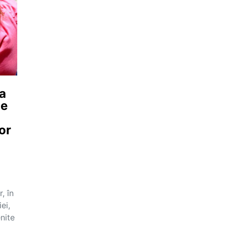
ca
ie
or
, în
ei,
nite