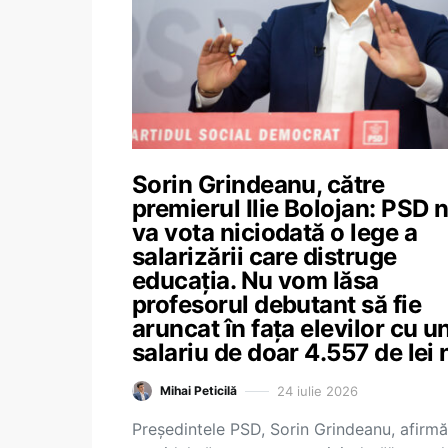
Sorin Grindeanu, către
premierul Ilie Bolojan: PSD 
va vota niciodată o lege a
salarizării care distruge
educația. Nu vom lăsa
profesorul debutant să fie
aruncat în fața elevilor cu u
salariu de doar 4.557 de lei 
24 iulie 2026
Mihai Peticilă
Președintele PSD, Sorin Grindeanu, afirmă