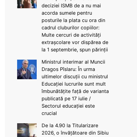
deciziei ISMB de a nu mai
acorda sumele pentru
posturile la plata cu ora din
cadrul cluburilor copiilor:
Multe cercuri de activități
extrașcolare vor dispărea de
la 1 septembrie, spun părinții
Ministrul interimar al Muncii
Dragos Pîslaru: În urma
ultimelor discuții cu ministrul
Educației lucrurile sunt mult
îmbunătățite față de varianta
publicată pe 17 iulie /
Sectorul educației este
crucial
De la 4.90 la Titularizare
2026, o învățătoare din Sibiu