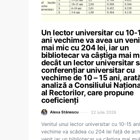
Un lector universitar cu 10-
ani vechime va avea un veni
mai mic cu 204 lei, iar un
bibliotecar va câștiga mai m
decât un lector universitar 
conferențiar universitar cu
vechime de 10 – 15 ani, arat
analiză a Consiliului Naționa
al Rectorilor, care propune
coeficienți
22 iulie 2026
Alexa Stănescu
Venitul unui lector universitar cu 10-15 ani
vechime va scădea cu 204 lei față de act
venit iar un bibliotecar va câștiga mai mul