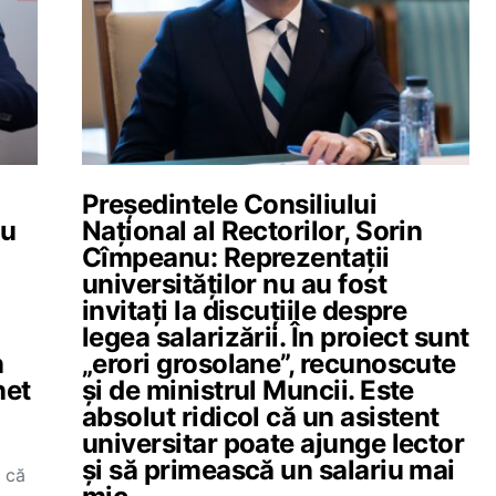
Președintele Consiliului
nu
Național al Rectorilor, Sorin
Cîmpeanu: Reprezentații
universităților nu au fost
invitați la discuțiile despre
legea salarizării. În proiect sunt
n
„erori grosolane”, recunoscute
net
și de ministrul Muncii. Este
absolut ridicol că un asistent
universitar poate ajunge lector
și să primească un salariu mai
 că