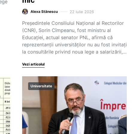
mic
lege
22 iulie 2026
Alexa Stănescu
Președintele Consiliului Național al Rectorilor
(CNR), Sorin Cîmpeanu, fost ministru al
Educației, actual senator PNL, afirmă că
reprezentanții universităților nu au fost invitați
la consultările privind noua lege a salarizării,…
Vezi articolul
Universitate