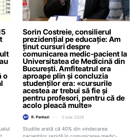
15
Sorin Costreie, consilierul
t
prezidențial pe educație: Am
ținut cursuri despre
ult
comunicarea medic-pacient la
sau
Universitatea de Medicină din
București. Amfiteatrul era
ă o
aproape plin și concluzia
l
studenților era: «cursurile
acestea ar trebui să fie și
pentru profesori, pentru că de
acolo pleacă multe»
3 iulie 2026
R. Pantazi
ualul
Studiile arată că 40% din vindecarea
t
pacienților rezidă în comunicarea medic-