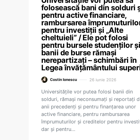
Universitățile vor putea să
folosească bani din solduri ș
pentru active financiare,
rambursarea împrumuturilo
pentru investiții și „Alte
cheltuieli” / Ele pot folosi
pentru bursele studenților ș
banii de burse rămași
nerepartizați – schimbări în
Legea învățământului super
26 iunie 2026
Costin Ionescu
Universitățile vor putea folosi banii din
solduri, rămași neconsumați și reportați d
anii precedenți și pentru finanțarea unor
active financiare, pentru rambursarea
împrumuturilor și creditelor pentru investiț
dar și pentru…