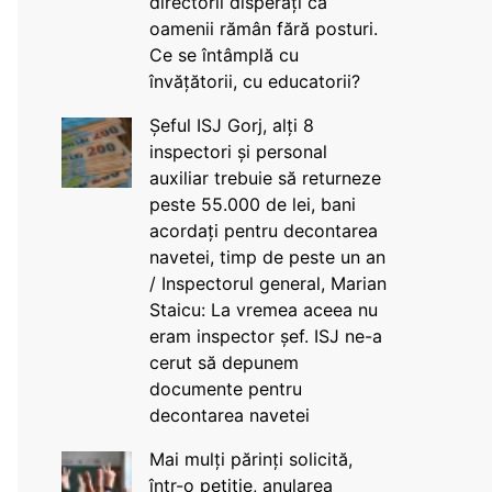
directorii disperați că
oamenii rămân fără posturi.
Ce se întâmplă cu
învățătorii, cu educatorii?
Șeful ISJ Gorj, alți 8
inspectori și personal
auxiliar trebuie să returneze
peste 55.000 de lei, bani
acordați pentru decontarea
navetei, timp de peste un an
/ Inspectorul general, Marian
Staicu: La vremea aceea nu
eram inspector șef. ISJ ne-a
cerut să depunem
documente pentru
decontarea navetei
Mai mulți părinți solicită,
într-o petiție, anularea