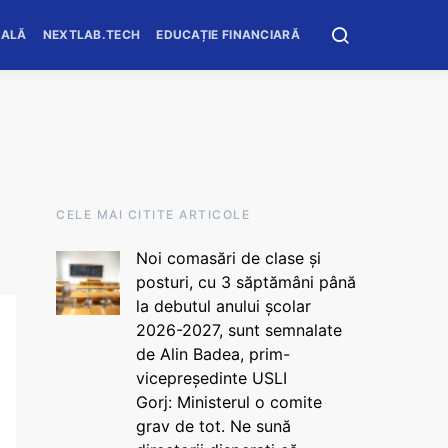
OALĂ
NEXTLAB.TECH
EDUCAȚIE FINANCIARĂ
CELE MAI CITITE ARTICOLE
Noi comasări de clase și
posturi, cu 3 săptămâni până
la debutul anului școlar
2026-2027, sunt semnalate
de Alin Badea, prim-
vicepreședinte USLI
Gorj: Ministerul o comite
grav de tot. Ne sună