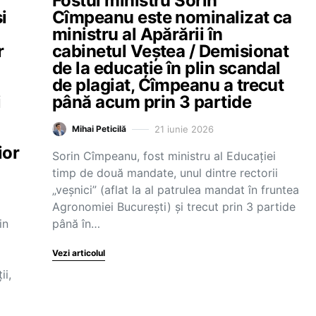
Fostul ministru Sorin
i
Cîmpeanu este nominalizat ca
ministru al Apărării în
r
cabinetul Veștea / Demisionat
de la educație în plin scandal
de plagiat, Cîmpeanu a trecut
i
până acum prin 3 partide
21 iunie 2026
Mihai Peticilă
ior
Sorin Cîmpeanu, fost ministru al Educației
timp de două mandate, unul dintre rectorii
„veșnici” (aflat la al patrulea mandat în fruntea
Agronomiei București) și trecut prin 3 partide
in
până în…
Vezi articolul
ii,