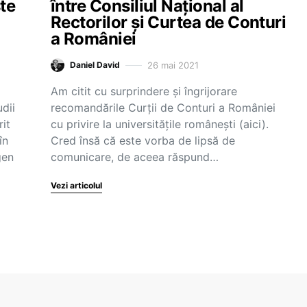
te
între Consiliul Național al
Rectorilor și Curtea de Conturi
a României
26 mai 2021
Daniel David
Am citit cu surprindere și îngrijorare
dii
recomandările Curții de Conturi a României
it
cu privire la universitățile românești (aici).
în
Cred însă că este vorba de lipsă de
gen
comunicare, de aceea răspund…
Vezi articolul