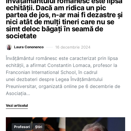
învățământului românesc este lipsa
echității. Dacă am ridica un pic
partea de jos, n-ar mai fi dezastre și
nici atât de mulți tineri care nu se
simt deloc băgați în seamă de
societate
16 decembrie 2024
Laura Cononenco
Învățământul românesc este caracterizat prin lipsa
echității, a afirmat Constantin Lomaca, profesor la
Franconian International School, în cadrul
unei dezbateri despre Legea Învățământului
Preuniversitar, organizată online pe 6 decembrie de
Asociația…
Vezi articolul
Profesori
Știri