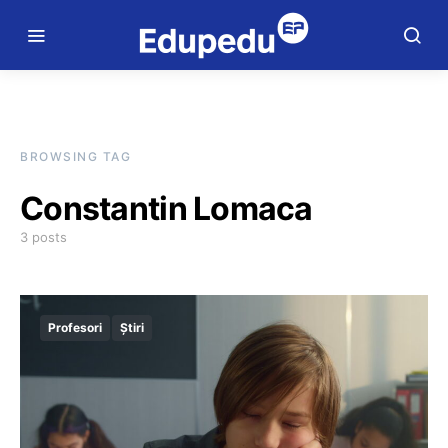
BROWSING TAG
Constantin Lomaca
3 posts
Profesori
Știri