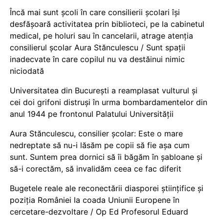
Încă mai sunt școli în care consilierii școlari își
desfășoară activitatea prin biblioteci, pe la cabinetul
medical, pe holuri sau în cancelarii, atrage atenția
consilierul școlar Aura Stănculescu / Sunt spații
inadecvate în care copilul nu va destăinui nimic
niciodată
Universitatea din București a reamplasat vulturul și
cei doi grifoni distruși în urma bombardamentelor din
anul 1944 pe frontonul Palatului Universității
Aura Stănculescu, consilier școlar: Este o mare
nedreptate să nu-i lăsăm pe copii să fie așa cum
sunt. Suntem prea dornici să îi băgăm în șabloane și
să-i corectăm, să invalidăm ceea ce fac diferit
Bugetele reale ale reconectării diasporei științifice și
poziția României la coada Uniunii Europene în
cercetare-dezvoltare / Op Ed Profesorul Eduard