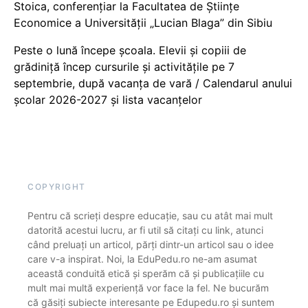
Stoica, conferențiar la Facultatea de Științe
Economice a Universității „Lucian Blaga” din Sibiu
Peste o lună începe școala. Elevii și copiii de
grădiniță încep cursurile și activitățile pe 7
septembrie, după vacanța de vară / Calendarul anului
școlar 2026-2027 și lista vacanțelor
COPYRIGHT
Pentru că scrieți despre educație, sau cu atât mai mult
datorită acestui lucru, ar fi util să citați cu link, atunci
când preluați un articol, părți dintr-un articol sau o idee
care v-a inspirat. Noi, la EduPedu.ro ne-am asumat
această conduită etică și sperăm că și publicațiile cu
mult mai multă experiență vor face la fel. Ne bucurăm
că găsiți subiecte interesante pe Edupedu.ro și suntem