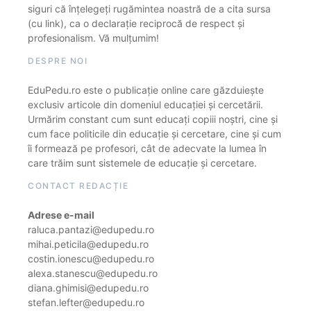
siguri că înțelegeți rugămintea noastră de a cita sursa
(cu link), ca o declarație reciprocă de respect și
profesionalism. Vă mulțumim!
DESPRE NOI
EduPedu.ro este o publicație online care găzduiește
exclusiv articole din domeniul educației și cercetării.
Urmărim constant cum sunt educați copiii noștri, cine și
cum face politicile din educație și cercetare, cine și cum
îi formează pe profesori, cât de adecvate la lumea în
care trăim sunt sistemele de educație și cercetare.
CONTACT REDACȚIE
Adrese e-mail
raluca.pantazi@edupedu.ro
mihai.peticila@edupedu.ro
costin.ionescu@edupedu.ro
alexa.stanescu@edupedu.ro
diana.ghimisi@edupedu.ro
stefan.lefter@edupedu.ro