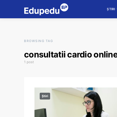
ȘTIRI
BROWSING TAG
consultatii cardio onlin
1 post
Știri