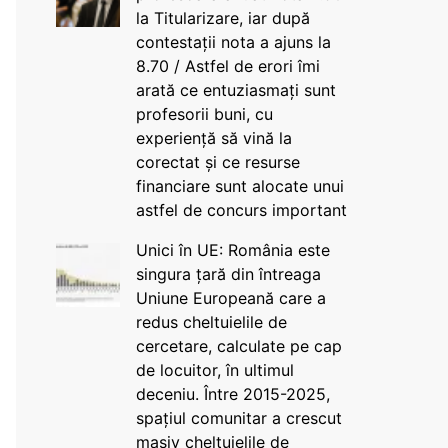
la Titularizare, iar după
contestații nota a ajuns la
8.70 / Astfel de erori îmi
arată ce entuziasmați sunt
profesorii buni, cu
experiență să vină la
corectat și ce resurse
financiare sunt alocate unui
astfel de concurs important
Unici în UE: România este
singura țară din întreaga
Uniune Europeană care a
redus cheltuielile de
cercetare, calculate pe cap
de locuitor, în ultimul
deceniu. Între 2015-2025,
spațiul comunitar a crescut
masiv cheltuielile de