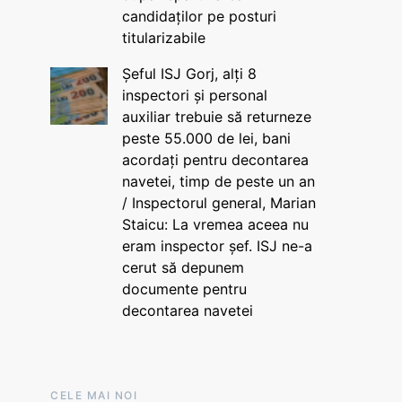
candidaților pe posturi
titularizabile
Șeful ISJ Gorj, alți 8
inspectori și personal
auxiliar trebuie să returneze
peste 55.000 de lei, bani
acordați pentru decontarea
navetei, timp de peste un an
/ Inspectorul general, Marian
Staicu: La vremea aceea nu
eram inspector șef. ISJ ne-a
cerut să depunem
documente pentru
decontarea navetei
CELE MAI NOI