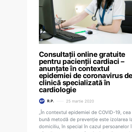
Consultații online gratuite
pentru pacienții cardiaci –
anunțate în contextul
epidemiei de coronavirus de
clinică specializată în
cardiologie
25 martie 2020
R.P.
„În contextul epidemiei de COVID-19, cea
bună metodă de prevenție este izolarea l
domiciliu, în special în cazul persoanelor 