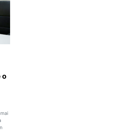
 o
 mai
a
în