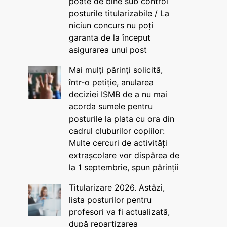
poate de bine sub control
posturile titularizabile / La
niciun concurs nu poți
garanta de la început
asigurarea unui post
Mai mulți părinți solicită,
într-o petiție, anularea
deciziei ISMB de a nu mai
acorda sumele pentru
posturile la plata cu ora din
cadrul cluburilor copiilor:
Multe cercuri de activități
extrașcolare vor dispărea de
la 1 septembrie, spun părinții
Titularizare 2026. Astăzi,
lista posturilor pentru
profesori va fi actualizată,
după repartizarea