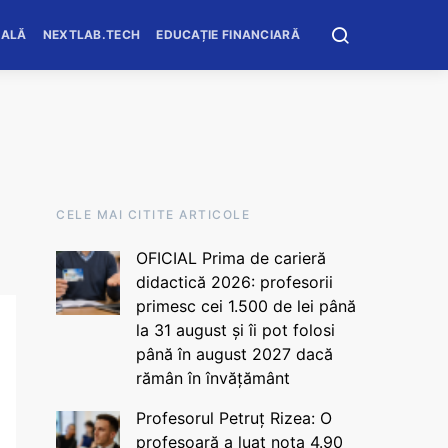
OALĂ
NEXTLAB.TECH
EDUCAȚIE FINANCIARĂ
CELE MAI CITITE ARTICOLE
OFICIAL Prima de carieră
didactică 2026: profesorii
primesc cei 1.500 de lei până
la 31 august și îi pot folosi
până în august 2027 dacă
rămân în învățământ
Profesorul Petruț Rizea: O
profesoară a luat nota 4.90