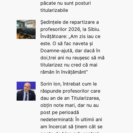
păcate nu sunt posturi
titularizabile
Ședințele de repartizare a
profesorilor 2026, la Sibiu.
Învățătoare: „Am zis iau ce
este. O să fac naveta și
Doamne-ajută, dar dacă în
doi,trei ani nu reușesc să mă
titularizez nu cred că mai
rămân în învățământ”
Sorin Ion, întrebat cum le
răspunde profesorilor care
dau an de an Titularizarea,
obțin note mari, dar nu au
post pe perioadă
nedeterminată: În ultimii ani
am încercat să ținem cât se