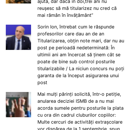
ajută, dar dacă în doi,trei ani nu
reușesc să mă titularizez nu cred că
mai rămân în învățământ”
Sorin Ion, întrebat cum le răspunde
profesorilor care dau an de an
Titularizarea, obțin note mari, dar nu au
post pe perioadă nedeterminată: În
ultimii ani am încercat să ținem cât se
poate de bine sub control posturile
titularizabile / La niciun concurs nu poți
garanta de la început asigurarea unui
post
Mai mulți părinți solicită, într-o petiție,
anularea deciziei ISMB de a nu mai
acorda sumele pentru posturile la plata
cu ora din cadrul cluburilor copiilor:
Multe cercuri de activități extrașcolare
vor dispărea de la 1 septembrie, spun