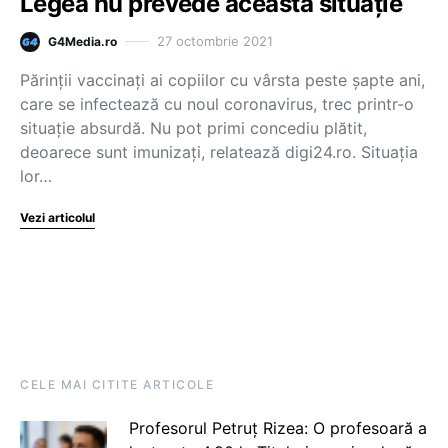
Legea nu prevede această situație
27 octombrie 2021
G4Media.ro
Părinții vaccinați ai copiilor cu vârsta peste șapte ani,
care se infectează cu noul coronavirus, trec printr-o
situație absurdă. Nu pot primi concediu plătit,
deoarece sunt imunizați, relatează digi24.ro. Situația
lor…
Vezi articolul
CELE MAI CITITE ARTICOLE
Profesorul Petruț Rizea: O profesoară a