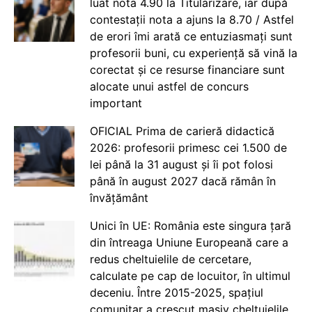
luat nota 4.90 la Titularizare, iar după
contestații nota a ajuns la 8.70 / Astfel
de erori îmi arată ce entuziasmați sunt
profesorii buni, cu experiență să vină la
corectat și ce resurse financiare sunt
alocate unui astfel de concurs
important
OFICIAL Prima de carieră didactică
2026: profesorii primesc cei 1.500 de
lei până la 31 august și îi pot folosi
până în august 2027 dacă rămân în
învățământ
Unici în UE: România este singura țară
din întreaga Uniune Europeană care a
redus cheltuielile de cercetare,
calculate pe cap de locuitor, în ultimul
deceniu. Între 2015-2025, spațiul
comunitar a crescut masiv cheltuielile