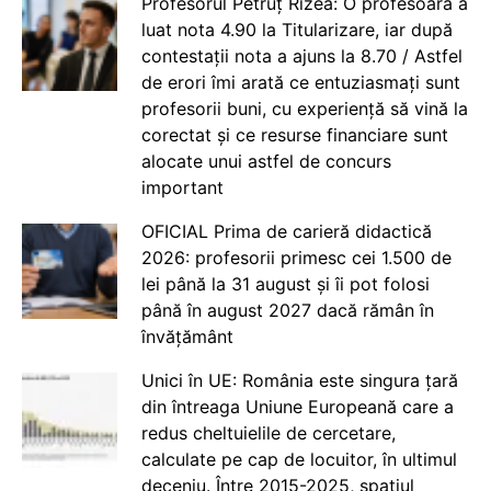
Profesorul Petruț Rizea: O profesoară a
luat nota 4.90 la Titularizare, iar după
contestații nota a ajuns la 8.70 / Astfel
de erori îmi arată ce entuziasmați sunt
profesorii buni, cu experiență să vină la
corectat și ce resurse financiare sunt
alocate unui astfel de concurs
important
OFICIAL Prima de carieră didactică
2026: profesorii primesc cei 1.500 de
lei până la 31 august și îi pot folosi
până în august 2027 dacă rămân în
învățământ
Unici în UE: România este singura țară
din întreaga Uniune Europeană care a
redus cheltuielile de cercetare,
calculate pe cap de locuitor, în ultimul
deceniu. Între 2015-2025, spațiul