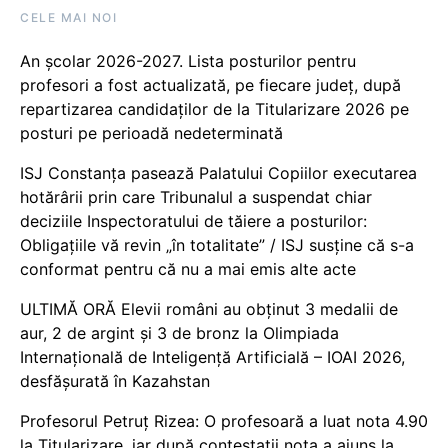
CELE MAI NOI
An școlar 2026-2027. Lista posturilor pentru
profesori a fost actualizată, pe fiecare județ, după
repartizarea candidaților de la Titularizare 2026 pe
posturi pe perioadă nedeterminată
ISJ Constanța pasează Palatului Copiilor executarea
hotărârii prin care Tribunalul a suspendat chiar
deciziile Inspectoratului de tăiere a posturilor:
Obligațiile vă revin „în totalitate” / ISJ susține că s-a
conformat pentru că nu a mai emis alte acte
ULTIMĂ ORĂ Elevii români au obținut 3 medalii de
aur, 2 de argint și 3 de bronz la Olimpiada
Internațională de Inteligență Artificială – IOAI 2026,
desfășurată în Kazahstan
Profesorul Petruț Rizea: O profesoară a luat nota 4.90
la Titularizare, iar după contestații nota a ajuns la