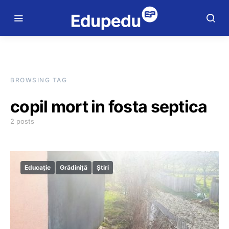
BROWSING TAG
copil mort in fosta septica
2 posts
Educație
Grădiniță
Știri