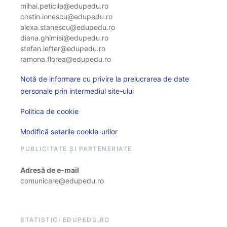
mihai.peticila@edupedu.ro
costin.ionescu@edupedu.ro
alexa.stanescu@edupedu.ro
diana.ghimisi@edupedu.ro
stefan.lefter@edupedu.ro
ramona.florea@edupedu.ro
Notă de informare cu privire la prelucrarea de date
personale prin intermediul site-ului
Politica de cookie
Modifică setarile cookie-urilor
PUBLICITATE ȘI PARTENERIATE
Adresă de e-mail
comunicare@edupedu.ro
STATISTICI EDUPEDU.RO