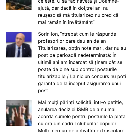
ce este. O să fac naveta și Doamne-
ajută, dar dacă în doi,trei ani nu
reușesc să mă titularizez nu cred că
mai rămân în învățământ”
Sorin Ion, întrebat cum le răspunde
profesorilor care dau an de an
Titularizarea, obțin note mari, dar nu au
post pe perioadă nedeterminată: În
ultimii ani am încercat să ținem cât se
poate de bine sub control posturile
titularizabile / La niciun concurs nu poți
garanta de la început asigurarea unui
post
Mai mulți părinți solicită, într-o petiție,
anularea deciziei ISMB de a nu mai
acorda sumele pentru posturile la plata
cu ora din cadrul cluburilor copiilor:
Multe cercuri de activități extrașcolare