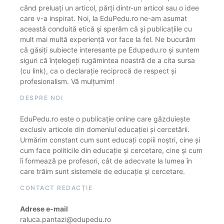
când preluați un articol, părți dintr-un articol sau o idee
care v-a inspirat. Noi, la EduPedu.ro ne-am asumat
această conduită etică și sperăm că și publicațiile cu
mult mai multă experiență vor face la fel. Ne bucurăm
că găsiți subiecte interesante pe Edupedu.ro și suntem
siguri că înțelegeți rugămintea noastră de a cita sursa
(cu link), ca o declarație reciprocă de respect și
profesionalism. Vă mulțumim!
DESPRE NOI
EduPedu.ro este o publicație online care găzduiește
exclusiv articole din domeniul educației și cercetării.
Urmărim constant cum sunt educați copiii noștri, cine și
cum face politicile din educație și cercetare, cine și cum
îi formează pe profesori, cât de adecvate la lumea în
care trăim sunt sistemele de educație și cercetare.
CONTACT REDACȚIE
Adrese e-mail
raluca.pantazi@edupedu.ro