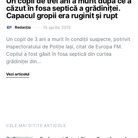
Un copil de trei ani a murit după ce a
căzut în fosa septică a grădiniţei.
Capacul gropii era ruginit şi rupt
15 aprilie 2019
Redacția
Un copil de 3 ani a murit în condiţii suspecte, potrivit
Inspectoratului de Poliţie Iaşi, citat de Europa FM.
Copilul a fost găsit în fosa septică din curtea
grădiniţei din…
Vezi articolul
CELE MAI CITITE ARTICOLE