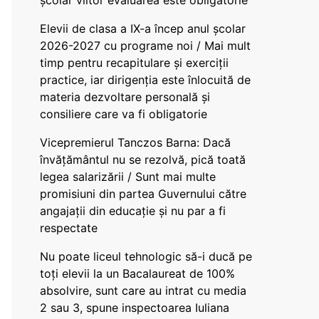
școlar viitor evaluarea este obligatorie
Elevii de clasa a IX-a încep anul școlar
2026-2027 cu programe noi / Mai mult
timp pentru recapitulare și exerciții
practice, iar dirigenția este înlocuită de
materia dezvoltare personală și
consiliere care va fi obligatorie
Vicepremierul Tanczos Barna: Dacă
învățământul nu se rezolvă, pică toată
legea salarizării / Sunt mai multe
promisiuni din partea Guvernului către
angajații din educație și nu par a fi
respectate
Nu poate liceul tehnologic să-i ducă pe
toți elevii la un Bacalaureat de 100%
absolvire, sunt care au intrat cu media
2 sau 3, spune inspectoarea Iuliana