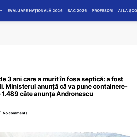
EVALUARE NAȚIONALĂ 2026
BAC 2026
PROFESORI
AI LA ȘC
de 3 ani care a murit în fosa septică: a fost
oli. Ministerul anunță că va pune containere-
de 1.489 câte anunța Andronescu
No comments