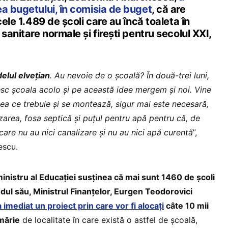
a bugetului, în comisia de buget
, că are
cele 1.489 de școli care au încă toaleta în
sanitare normale și firești pentru secolul XXI,
delul elvețian
. Au nevoie de o școală? În două-trei luni,
esc școala acolo și pe această idee mergem și noi. Vine
eea ce trebuie și se montează, sigur mai este necesară,
zarea, fosa septică și puțul pentru apă pentru că, de
care nu au nici canalizare și nu au nici apă curentă
”,
escu.
ministru al Educației susținea că mai sunt 1460 de școli
ândul său, Ministrul Finanțelor, Eurgen Teodorovici
 imediat un proiect prin care vor fi alocați
câte 10 mii
mărie
de localitate în care există o astfel de școală,