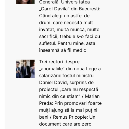
Generală, Universitatea
„Carol Davila” din București:
Când alegi un astfel de
drum, care necesită mult
învățat, multă muncă, multe
sacrificii, trebuie s-o faci cu
sufletul. Pentru mine, asta
înseamnă să fii medic
Trei rectori despre
„anomaliile” din noua Lege a
salarizării: fostul ministru
Daniel David, surprins de
proiectul „care nu respectă
nimic din ce știam” / Marian
Preda: Prin promovări foarte
mulți ajung să ia mai puțini
bani / Remus Pricopie: Un
document care are zero