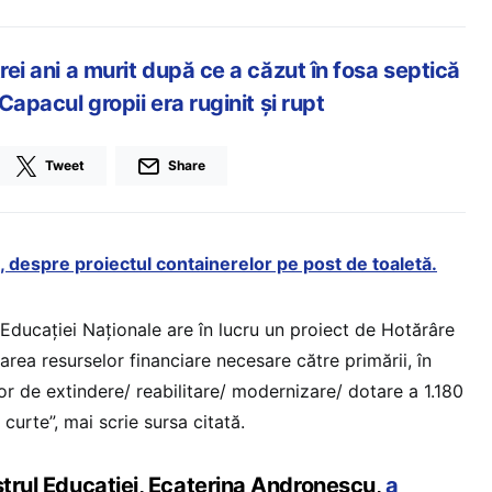
rei ani a murit după ce a căzut în fosa septică
 Capacul gropii era ruginit şi rupt
Tweet
Share
 despre proiectul containerelor pe post de toaletă.
Educației Naționale are în lucru un proiect de Hotărâre
rea resurselor financiare necesare către primării, în
lor de extindere/ reabilitare/ modernizare/ dotare a 1.180
 curte”, mai scrie sursa citată.
strul Educației, Ecaterina Andronescu,
a