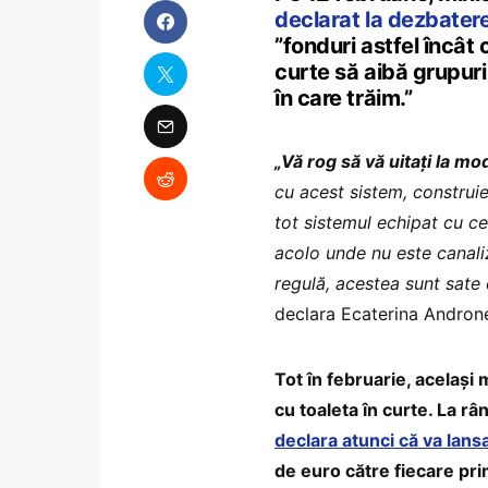
declarat la dezbatere
”fonduri astfel încât 
curte să aibă grupuri 
în care trăim.”
„Vă rog să vă uitați la mo
cu acest sistem, construi
tot sistemul echipat cu c
acolo unde nu este canali
regulă, acestea sunt sate 
declara Ecaterina Andron
Tot în februarie, același 
cu toaleta în curte. La r
declara atunci că va lansa
de euro către fiecare pri