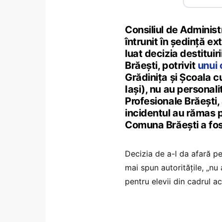
Consiliul de Administ
întrunit în ședință ext
luat decizia destituir
Brăești, potrivit
unui 
Grădinița și Școala c
Iași), nu au personali
Profesionale Brăești, 
incidentul au rămas pe
Comuna Brăești a fos
Decizia de a-l da afară pe
mai spun autoritățile, „nu
pentru elevii din cadrul ac