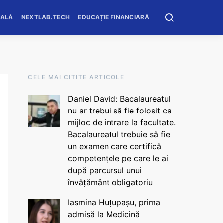
OALĂ
NEXTLAB.TECH
EDUCAȚIE FINANCIARĂ
CELE MAI CITITE ARTICOLE
Daniel David: Bacalaureatul
nu ar trebui să fie folosit ca
mijloc de intrare la facultate.
Bacalaureatul trebuie să fie
un examen care certifică
competențele pe care le ai
după parcursul unui
învățământ obligatoriu
Iasmina Huțupașu, prima
admisă la Medicină