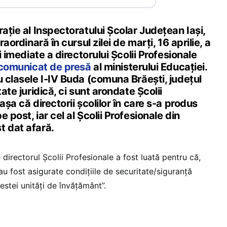
rație al Inspectoratului Școlar Județean Iași,
raordinară în cursul zilei de marți, 16 aprilie, a
ii imediate a directorului Școlii Profesionale
comunicat de presă
al ministerului Educației.
u clasele I-IV Buda (comuna Brăești, județul
tate juridică, ci sunt arondate Școlii
așa că directorii școlilor în care s-a produs
 post, iar cel al Școlii Profesionale din
t dat afară.
 directorul Școlii Profesionale a fost luată pentru că,
 au fost asigurate condițiile de securitate/siguranță
estei unități de învățământ”.