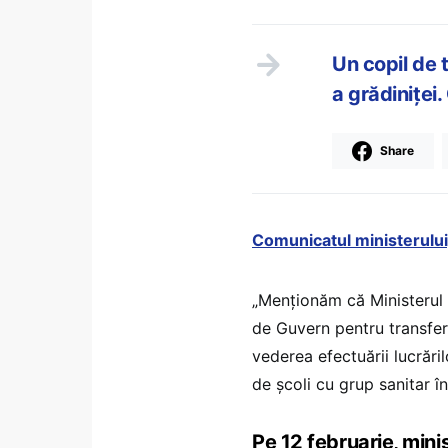
Un copil de t
a grădiniţei.
Share
Comunicatul ministerului,
„Menționăm că Ministerul 
de Guvern pentru transfera
vederea efectuării lucrări
de școli cu grup sanitar în
Pe 12 februarie, mini