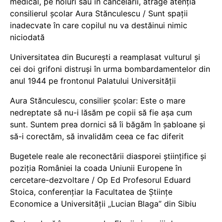
medical, pe holuri sau în cancelarii, atrage atenția
consilierul școlar Aura Stănculescu / Sunt spații
inadecvate în care copilul nu va destăinui nimic
niciodată
Universitatea din București a reamplasat vulturul și
cei doi grifoni distruși în urma bombardamentelor din
anul 1944 pe frontonul Palatului Universității
Aura Stănculescu, consilier școlar: Este o mare
nedreptate să nu-i lăsăm pe copii să fie așa cum
sunt. Suntem prea dornici să îi băgăm în șabloane și
să-i corectăm, să invalidăm ceea ce fac diferit
Bugetele reale ale reconectării diasporei științifice și
poziția României la coada Uniunii Europene în
cercetare-dezvoltare / Op Ed Profesorul Eduard
Stoica, conferențiar la Facultatea de Științe
Economice a Universității „Lucian Blaga” din Sibiu