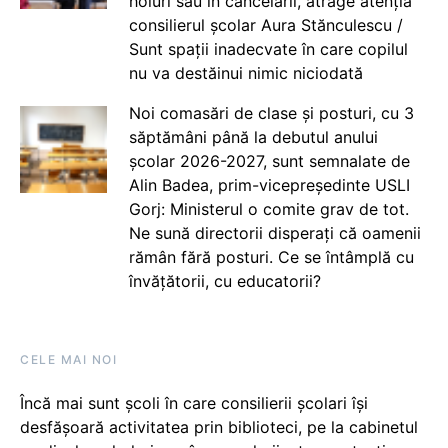
holuri sau în cancelarii, atrage atenția
consilierul școlar Aura Stănculescu /
Sunt spații inadecvate în care copilul
nu va destăinui nimic niciodată
Noi comasări de clase și posturi, cu 3
săptămâni până la debutul anului
școlar 2026-2027, sunt semnalate de
Alin Badea, prim-vicepreședinte USLI
Gorj: Ministerul o comite grav de tot.
Ne sună directorii disperați că oamenii
rămân fără posturi. Ce se întâmplă cu
învățătorii, cu educatorii?
CELE MAI NOI
Încă mai sunt școli în care consilierii școlari își
desfășoară activitatea prin biblioteci, pe la cabinetul