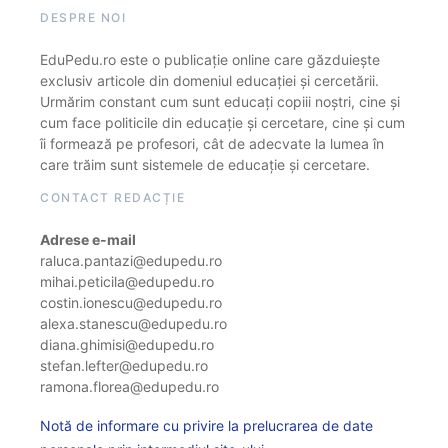
DESPRE NOI
EduPedu.ro este o publicație online care găzduiește
exclusiv articole din domeniul educației și cercetării.
Urmărim constant cum sunt educați copiii noștri, cine și
cum face politicile din educație și cercetare, cine și cum
îi formează pe profesori, cât de adecvate la lumea în
care trăim sunt sistemele de educație și cercetare.
CONTACT REDACȚIE
Adrese e-mail
raluca.pantazi@edupedu.ro
mihai.peticila@edupedu.ro
costin.ionescu@edupedu.ro
alexa.stanescu@edupedu.ro
diana.ghimisi@edupedu.ro
stefan.lefter@edupedu.ro
ramona.florea@edupedu.ro
Notă de informare cu privire la prelucrarea de date