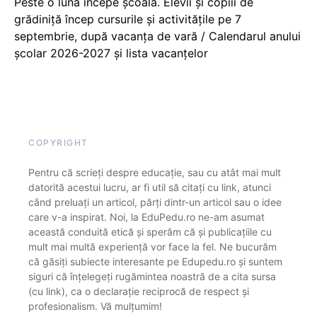
Peste o lună începe școala. Elevii și copiii de
grădiniță încep cursurile și activitățile pe 7
septembrie, după vacanța de vară / Calendarul anului
școlar 2026-2027 și lista vacanțelor
COPYRIGHT
Pentru că scrieți despre educație, sau cu atât mai mult
datorită acestui lucru, ar fi util să citați cu link, atunci
când preluați un articol, părți dintr-un articol sau o idee
care v-a inspirat. Noi, la EduPedu.ro ne-am asumat
această conduită etică și sperăm că și publicațiile cu
mult mai multă experiență vor face la fel. Ne bucurăm
că găsiți subiecte interesante pe Edupedu.ro și suntem
siguri că înțelegeți rugămintea noastră de a cita sursa
(cu link), ca o declarație reciprocă de respect și
profesionalism. Vă mulțumim!