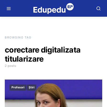
BROWSING TAG
corectare digitalizata
titularizare
2 posts
Profesori
Știri