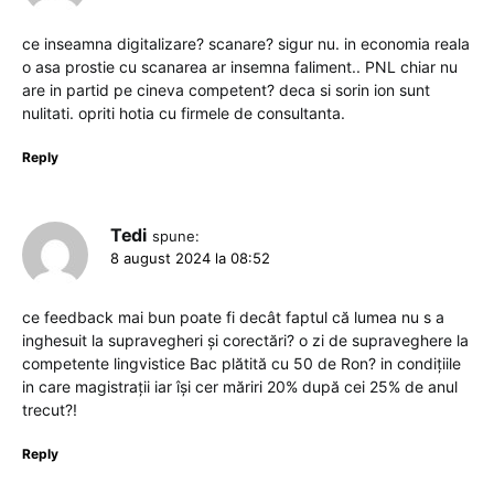
ce inseamna digitalizare? scanare? sigur nu. in economia reala
o asa prostie cu scanarea ar insemna faliment.. PNL chiar nu
are in partid pe cineva competent? deca si sorin ion sunt
nulitati. opriti hotia cu firmele de consultanta.
Reply
Tedi
spune:
8 august 2024 la 08:52
ce feedback mai bun poate fi decât faptul că lumea nu s a
inghesuit la supravegheri și corectări? o zi de supraveghere la
competente lingvistice Bac plătită cu 50 de Ron? in condițiile
in care magistrații iar își cer măriri 20% după cei 25% de anul
trecut?!
Reply