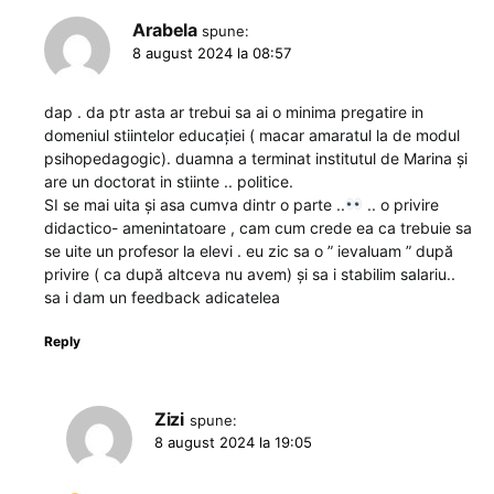
Arabela
spune:
8 august 2024 la 08:57
dap . da ptr asta ar trebui sa ai o minima pregatire in
domeniul stiintelor educației ( macar amaratul la de modul
psihopedagogic). duamna a terminat institutul de Marina și
are un doctorat in stiinte .. politice.
SI se mai uita și asa cumva dintr o parte ..
.. o privire
didactico- amenintatoare , cam cum crede ea ca trebuie sa
se uite un profesor la elevi . eu zic sa o ” ievaluam ” după
privire ( ca după altceva nu avem) și sa i stabilim salariu..
sa i dam un feedback adicatelea
Reply
Zizi
spune:
8 august 2024 la 19:05