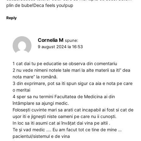
plin de bube!Deca feels you!pup
Reply
Cornelia M
spune:
9 august 2024 la 16:53
1 cat dai tu pe educatie se observa din comentariu
2 nu vede nimeni notele tale mari la alte materii sa iti” dea
nota mare” la română.
3 din exprimare, pot sa iti spun sigur ca aia e nota pe care
o meritai
4 sper sa nu termini Facultatea de Medicina ai din
întâmplare sa ajungi medic.
Folosești cuvinte mari sa arati cat incapabil ai fost si cat de
ușor iti e jignești niste oameni pe care nu ii cunoști.
In loc sa iti asumi cat ai învățat dai vina pe altii .
Te și vad medic …. Eu am facut tot ce tine de mine …
pacientul/sistemul e de vina