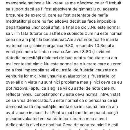
examenele naționale.Nu vreau sa ma gândesc ce ar fi trebuit
sa suport dacă as fi fost absolvent de gimnaziu cu aceasta
broșurele de exerciții, care au fost patentate de mafia
meditatiilor și care nu fac altceva decât sa facă imposibila
departajarea unor copii aflați la final de ciclu.Nu este normal
sa vii în fata tuturor cu astfel de subiecte.Cum nu este normal
ceea ce am pățit la bacalaureat.Am avut note foarte mari la
matematica și chimie organica 9.80, respectiv 10.Socul a
venit prin nota la limba romana.Am avut 8.80 și evident
datorita necesității diplomei de bac pentru facultate nu am
mai contestat nimic.Nu este normal pe o lucrare care eu cred
ca a fost impecabila sa vii cu astfel de frustrări cauzate de
veniturile lor mici.Neajunsurile evaluatorilor și frustrările lor
over-all din viata nu sunt nici problema mea și nici ceva ce eu
pot rezolva.Faptul ca alegi sa vii cu astfel de note care nu
reflecta nivelul cunoștințelor nu este ceva normal intr-un stat
ce se vrea democratic.Nu este normal ca o persoana ce își
demonstrează capacitățile mentale sa îmi spună mie ca am
avut lacune în acest hal.Pentru mai bine de un punct acești
pseudoevaluatori vor sa arate ca lucrarea mea a avut
deficiente la nivel de conținut.Ceva de noaptea mintii.A ești