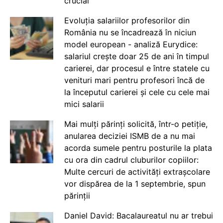
crucial
Evoluția salariilor profesorilor din
România nu se încadrează în niciun
model european - analiză Eurydice:
salariul crește doar 25 de ani în timpul
carierei, dar procesul e între statele cu
venituri mari pentru profesori încă de
la începutul carierei și cele cu cele mai
mici salarii
Mai mulți părinți solicită, într-o petiție,
anularea deciziei ISMB de a nu mai
acorda sumele pentru posturile la plata
cu ora din cadrul cluburilor copiilor:
Multe cercuri de activități extrașcolare
vor dispărea de la 1 septembrie, spun
părinții
Daniel David: Bacalaureatul nu ar trebui