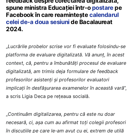
feedback despre corectarea digitalizată,
spune ministra Educației într-o
postare
pe
Facebook în care reamintește
calendarul
celei de-a doua sesiuni
de Bacalaureat
2024.
„
Lucrările probelor scrise vor fi evaluate folosindu-se
platforma de evaluare digitalizată. Vă anunț, în acest
context, că, pentru a îmbunătăți procesul de evaluare
digitalizată, am trimis deja formulare de feedback
profesorilor asistenți și profesorilor evaluatori
implicați în desfășurarea examenelor în această vară
”,
a scris Ligia Deca pe rețeaua socială.
„
Continuăm digitalizarea, pentru că este nu doar
necesară, ci, așa cum au afirmat toți colegii profesori
în discuțiile pe care le-am avut cu ei, extrem de utilă