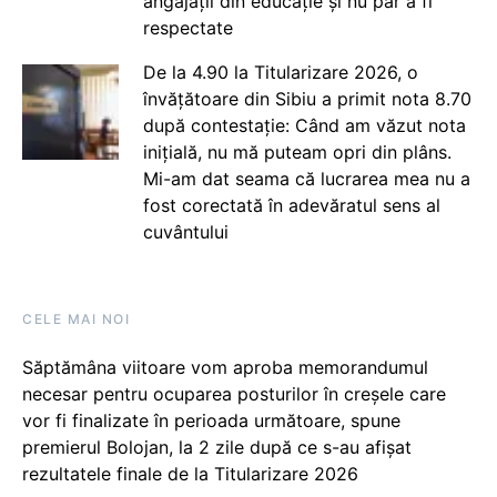
angajații din educație și nu par a fi
respectate
De la 4.90 la Titularizare 2026, o
învățătoare din Sibiu a primit nota 8.70
după contestație: Când am văzut nota
inițială, nu mă puteam opri din plâns.
Mi-am dat seama că lucrarea mea nu a
fost corectată în adevăratul sens al
cuvântului
CELE MAI NOI
Săptămâna viitoare vom aproba memorandumul
necesar pentru ocuparea posturilor în creșele care
vor fi finalizate în perioada următoare, spune
premierul Bolojan, la 2 zile după ce s-au afișat
rezultatele finale de la Titularizare 2026