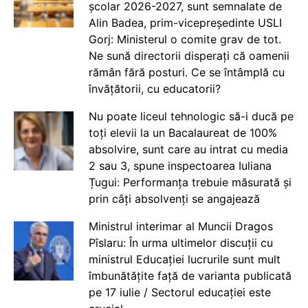
școlar 2026-2027, sunt semnalate de
Alin Badea, prim-vicepreședinte USLI
Gorj: Ministerul o comite grav de tot.
Ne sună directorii disperați că oamenii
rămân fără posturi. Ce se întâmplă cu
învățătorii, cu educatorii?
Nu poate liceul tehnologic să-i ducă pe
toți elevii la un Bacalaureat de 100%
absolvire, sunt care au intrat cu media
2 sau 3, spune inspectoarea Iuliana
Țugui: Performanța trebuie măsurată și
prin câți absolvenți se angajează
Ministrul interimar al Muncii Dragos
Pîslaru: În urma ultimelor discuții cu
ministrul Educației lucrurile sunt mult
îmbunătățite față de varianta publicată
pe 17 iulie / Sectorul educației este