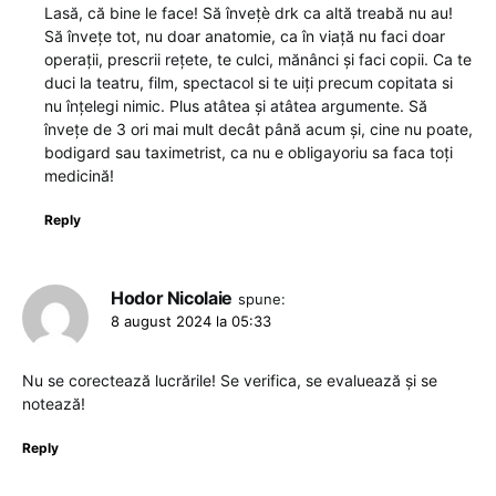
Lasă, că bine le face! Să învețè drk ca altă treabă nu au!
Să învețe tot, nu doar anatomie, ca în viață nu faci doar
operații, prescrii rețete, te culci, mănânci și faci copii. Ca te
duci la teatru, film, spectacol si te uiți precum copitata si
nu înțelegi nimic. Plus atâtea și atâtea argumente. Să
învețe de 3 ori mai mult decât până acum și, cine nu poate,
bodigard sau taximetrist, ca nu e obligayoriu sa faca toți
medicină!
Reply
Hodor Nicolaie
spune:
8 august 2024 la 05:33
Nu se corectează lucrările! Se verifica, se evaluează și se
notează!
Reply