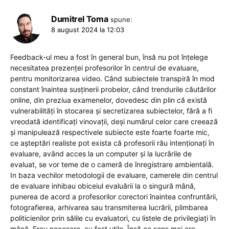
Dumitrel Toma
spune:
8 august 2024 la 12:03
Feedback-ul meu a fost în general bun, însă nu pot înțelege
necesitatea prezenței profesorilor în centrul de evaluare,
pentru monitorizarea video. Când subiectele transpiră în mod
constant înaintea susținerii probelor, când trendurile căutărilor
online, din preziua examenelor, dovedesc din plin că există
vulnerabilități în stocarea și secretizarea subiectelor, fără a fi
vreodată identificați vinovații, deși numărul celor care creează
și manipulează respectivele subiecte este foarte foarte mic,
ce așteptări realiste pot exista că profesorii rău intenționați în
evaluare, având acces la un computer și la lucrările de
evaluat, se vor teme de o cameră de înregistrare ambientală.
In baza vechilor metodologii de evaluare, camerele din centrul
de evaluare inhibau obiceiul evaluării la o singură mână,
punerea de acord a profesorilor corectori înaintea confruntării,
fotografierea, arhivarea sau transmiterea lucrării, plimbarea
politicienilor prin sălile cu evaluatori, cu listele de privilegiați în
mână. Erau necesare, au fost utile. Însă ce sens mai are