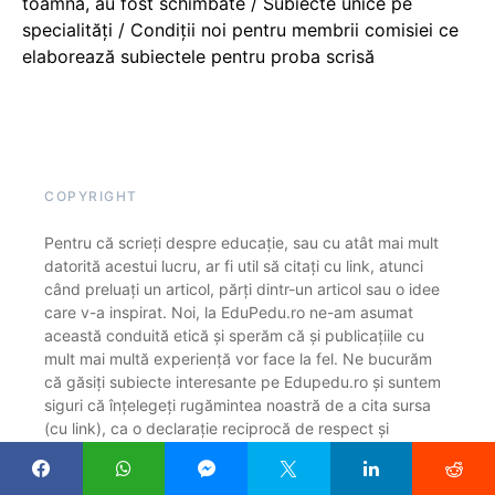
toamnă, au fost schimbate / Subiecte unice pe
specialități / Condiții noi pentru membrii comisiei ce
elaborează subiectele pentru proba scrisă
COPYRIGHT
Pentru că scrieți despre educație, sau cu atât mai mult
datorită acestui lucru, ar fi util să citați cu link, atunci
când preluați un articol, părți dintr-un articol sau o idee
care v-a inspirat. Noi, la EduPedu.ro ne-am asumat
această conduită etică și sperăm că și publicațiile cu
mult mai multă experiență vor face la fel. Ne bucurăm
că găsiți subiecte interesante pe Edupedu.ro și suntem
siguri că înțelegeți rugămintea noastră de a cita sursa
(cu link), ca o declarație reciprocă de respect și
profesionalism. Vă mulțumim!
DESPRE NOI