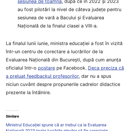
sesiunea de toamnă
, după ce în 2022 și 2023
au fost pilotări la nivel de câteva județe pentru
sesiunea de vară a Bacului și Evaluarea
Națională de la finalul clasei a VIII-a.
La finalul lunii iunie, ministra educației a fost în vizită
într-un centru de corectare a lucrărilor de la
Evaluarea Națională din București, după cum anunța
oficialul într-o
postare
pe Facebook.
Deca preciza că
a preluat feedbackul profesorilor
, dar nu a spus
niciun cuvânt despre propunerile cadrelor didactice
prezente la întâlnire.
Similare
Ministrul Educației spune că ar trebui ca la Evaluarea
Națională 2023 toate lucrările elevilor să fie corectate