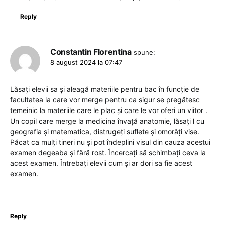
Reply
Constantin Florentina
spune:
8 august 2024 la 07:47
Lăsați elevii sa și aleagă materiile pentru bac în funcție de
facultatea la care vor merge pentru ca sigur se pregătesc
temeinic la materiile care le plac și care le vor oferi un viitor .
Un copil care merge la medicina învață anatomie, lăsați l cu
geografia și matematica, distrugeți suflete și omorâți vise.
Păcat ca mulți tineri nu și pot îndeplini visul din cauza acestui
examen degeaba și fără rost. Încercați să schimbați ceva la
acest examen. Întrebați elevii cum și ar dori sa fie acest
examen.
Reply