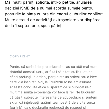
Mai mulți părinți solicită, într-o petiție, anularea
deciziei ISMB de a nu mai acorda sumele pentru
posturile la plata cu ora din cadrul cluburilor copiilor:
Multe cercuri de activități extrașcolare vor dispărea
de la 1 septembrie, spun părinții
COPYRIGHT
Pentru că scrieți despre educație, sau cu atât mai mult
datorită acestui lucru, ar fi util să citați cu link, atunci
când preluați un articol, părți dintr-un articol sau o idee
care v-a inspirat. Noi, la EduPedu.ro ne-am asumat
această conduită etică și sperăm că și publicațiile cu
mult mai multă experiență vor face la fel. Ne bucurăm
că găsiți subiecte interesante pe Edupedu.ro și suntem
siguri că înțelegeți rugămintea noastră de a cita sursa
(cu link), ca o declarație reciprocă de respect și