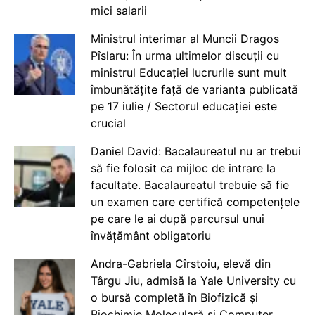
mici salarii
Ministrul interimar al Muncii Dragos
Pîslaru: În urma ultimelor discuții cu
ministrul Educației lucrurile sunt mult
îmbunătățite față de varianta publicată
pe 17 iulie / Sectorul educației este
crucial
Daniel David: Bacalaureatul nu ar trebui
să fie folosit ca mijloc de intrare la
facultate. Bacalaureatul trebuie să fie
un examen care certifică competențele
pe care le ai după parcursul unui
învățământ obligatoriu
Andra-Gabriela Cîrstoiu, elevă din
Târgu Jiu, admisă la Yale University cu
o bursă completă în Biofizică și
Biochimie Moleculară și Computer