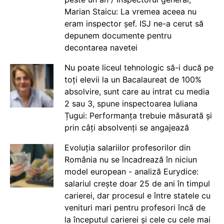
Marian Staicu: La vremea aceea nu
eram inspector șef. ISJ ne-a cerut să
depunem documente pentru
decontarea navetei
Nu poate liceul tehnologic să-i ducă pe
toți elevii la un Bacalaureat de 100%
absolvire, sunt care au intrat cu media
2 sau 3, spune inspectoarea Iuliana
Țugui: Performanța trebuie măsurată și
prin câți absolvenți se angajează
Evoluția salariilor profesorilor din
România nu se încadrează în niciun
model european - analiză Eurydice:
salariul crește doar 25 de ani în timpul
carierei, dar procesul e între statele cu
venituri mari pentru profesori încă de
la începutul carierei și cele cu cele mai