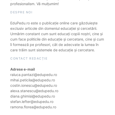
profesionalism. Vă mulțumim!
DESPRE NOI
EduPedu.ro este o publicație online care găzduiește
exclusiv articole din domeniul educației și cercetării.
Urmărim constant cum sunt educați copiii noștri, cine și
cum face politicile din educație și cercetare, cine și cum
îi formează pe profesori, cât de adecvate la lumea în
care trăim sunt sistemele de educație și cercetare.
CONTACT REDACȚIE
Adrese e-mail
raluca.pantazi@edupedu.ro
mihai.peticila@edupedu.ro
costin.ionescu@edupedu.ro
alexa.stanescu@edupedu.ro
diana.ghimisi@edupedu.ro
stefan.lefter@edupedu.ro
ramona.florea@edupedu.ro