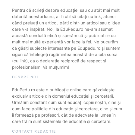
Pentru că scrieți despre educație, sau cu atât mai mult
datorită acestui lucru, ar fi util să citați cu link, atunci
când preluați un articol, părți dintr-un articol sau o idee
care v-a inspirat. Noi, la EduPedu.ro ne-am asumat
această conduită etică și sperăm că și publicațiile cu
mult mai multă experiență vor face la fel. Ne bucurăm
că găsiți subiecte interesante pe Edupedu.ro și suntem
siguri că înțelegeți rugămintea noastră de a cita sursa
(cu link), ca o declarație reciprocă de respect și
profesionalism. Vă mulțumim!
DESPRE NOI
EduPedu.ro este o publicație online care găzduiește
exclusiv articole din domeniul educației și cercetării.
Urmărim constant cum sunt educați copiii noștri, cine și
cum face politicile din educație și cercetare, cine și cum
îi formează pe profesori, cât de adecvate la lumea în
care trăim sunt sistemele de educație și cercetare.
CONTACT REDACȚIE