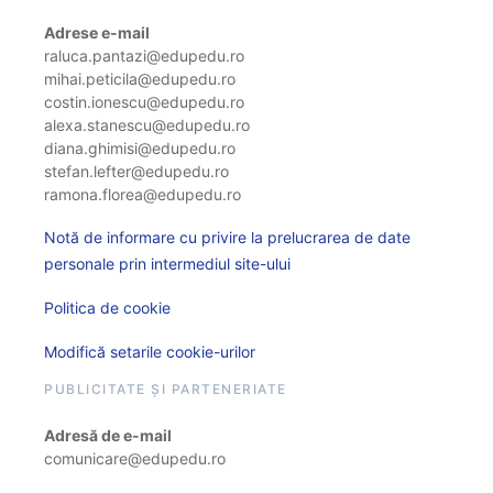
Adrese e-mail
raluca.pantazi@edupedu.ro
mihai.peticila@edupedu.ro
costin.ionescu@edupedu.ro
alexa.stanescu@edupedu.ro
diana.ghimisi@edupedu.ro
stefan.lefter@edupedu.ro
ramona.florea@edupedu.ro
Notă de informare cu privire la prelucrarea de date
personale prin intermediul site-ului
Politica de cookie
Modifică setarile cookie-urilor
PUBLICITATE ȘI PARTENERIATE
Adresă de e-mail
comunicare@edupedu.ro