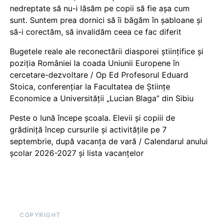
nedreptate să nu-i lăsăm pe copii să fie așa cum
sunt. Suntem prea dornici să îi băgăm în șabloane și
să-i corectăm, să invalidăm ceea ce fac diferit
Bugetele reale ale reconectării diasporei științifice și
poziția României la coada Uniunii Europene în
cercetare-dezvoltare / Op Ed Profesorul Eduard
Stoica, conferențiar la Facultatea de Științe
Economice a Universității „Lucian Blaga” din Sibiu
Peste o lună începe școala. Elevii și copiii de
grădiniță încep cursurile și activitățile pe 7
septembrie, după vacanța de vară / Calendarul anului
școlar 2026-2027 și lista vacanțelor
COPYRIGHT