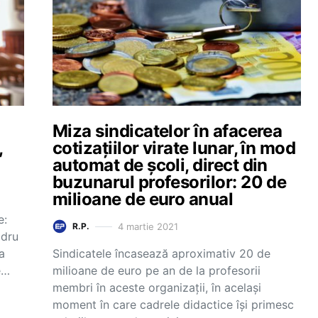
Miza sindicatelor în afacerea
,
cotizațiilor virate lunar, în mod
automat de școli, direct din
buzunarul profesorilor: 20 de
milioane de euro anual
e:
4 martie 2021
R.P.
adru
a
Sindicatele încasează aproximativ 20 de
e…
milioane de euro pe an de la profesorii
membri în aceste organizații, în același
moment în care cadrele didactice își primesc