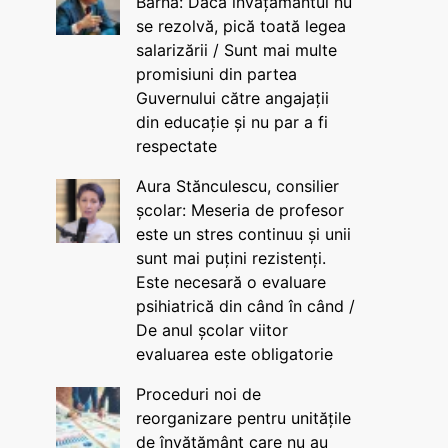
Barna: Dacă învățământul nu
se rezolvă, pică toată legea
salarizării / Sunt mai multe
promisiuni din partea
Guvernului către angajații
din educație și nu par a fi
respectate
Aura Stănculescu, consilier
școlar: Meseria de profesor
este un stres continuu și unii
sunt mai puțini rezistenți.
Este necesară o evaluare
psihiatrică din când în când /
De anul școlar viitor
evaluarea este obligatorie
Proceduri noi de
reorganizare pentru unitățile
de învățământ care nu au