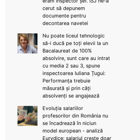
eram inspector șef. ISJ ne-a
cerut să depunem
documente pentru
decontarea navetei
Nu poate liceul tehnologic
să-i ducă pe toți elevii la un
Bacalaureat de 100%
absolvire, sunt care au intrat
cu media 2 sau 3, spune
inspectoarea Iuliana Țugui:
Performanța trebuie
măsurată și prin câți
absolvenți se angajează
Evoluția salariilor
profesorilor din România nu
se încadrează în niciun
model european - analiză
Eurydice: salariul crește doar