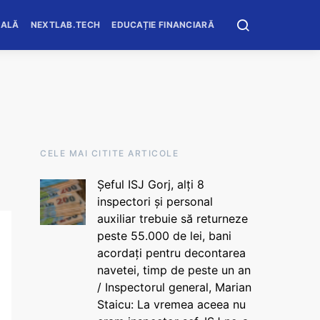
OALĂ
NEXTLAB.TECH
EDUCAȚIE FINANCIARĂ
CELE MAI CITITE ARTICOLE
Șeful ISJ Gorj, alți 8
inspectori și personal
auxiliar trebuie să returneze
peste 55.000 de lei, bani
acordați pentru decontarea
navetei, timp de peste un an
/ Inspectorul general, Marian
Staicu: La vremea aceea nu