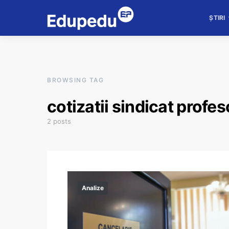
ȘTIRI
BROWSING TAG
cotizatii sindicat profes
2 posts
Analize