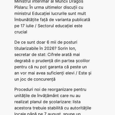
Ministrul interimar al Muncii Dragos
Pîslaru: În urma ultimelor discuții cu
ministrul Educației lucrurile sunt mult
îmbunătățite față de varianta publicată
pe 17 iulie / Sectorul educației este
crucial
De ce sunt doar 6 mii de posturi
titularizabile în 2026? Sorin Ion,
secretar de stat: Cifrele arată mai
degrabă o prudență din partea școlilor
pentru că nu pot garanta că peste un
an vor mai avea suficienți elevi / Este și
un joc de concurență
Proceduri noi de reorganizare pentru
unitățile de învățământ care nu au
realizat planul de școlarizare: lista
acestora trebuie stabilită cu autoritățile
locale până pe 7 august, spune un