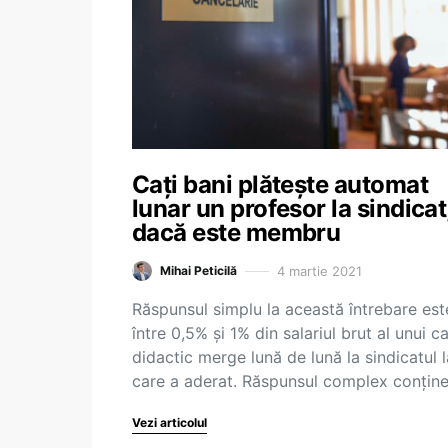
Cați bani plătește automat
lunar un profesor la sindicat
dacă este membru
4 martie 2021
Mihai Peticilă
Răspunsul simplu la această întrebare est
între 0,5% și 1% din salariul brut al unui c
didactic merge lună de lună la sindicatul l
care a aderat. Răspunsul complex conțin
Vezi articolul