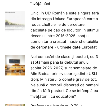
învățământ
Unici în UE: România este singura țară
din întreaga Uniune Europeană care a
redus cheltuielile de cercetare,
calculate pe cap de locuitor, în ultimul
deceniu. Între 2015-2025, spațiul
comunitar a crescut masiv cheltuielile
de cercetare - ultimele date Eurostat
Noi comasări de clase și posturi, cu 3
săptămâni până la debutul anului
școlar 2026-2027, sunt semnalate de
Alin Badea, prim-vicepreședinte USLI
Gorj: Ministerul o comite grav de tot.
Ne sună directorii disperați că oamenii
rămân fără posturi. Ce se întâmplă cu
învățătorii, cu educatorii?
Profesor de Istorie cu 9.70 la