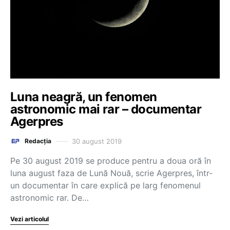
Luna neagră, un fenomen
astronomic mai rar – documentar
Agerpres
30 august 2019
Redacția
Pe 30 august 2019 se produce pentru a doua oră în
luna august faza de Lună Nouă, scrie Agerpres, într-
un documentar în care explică pe larg fenomenul
astronomic rar. De…
Vezi articolul