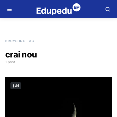
BROWSING TAG
crai nou
1 post
Știri