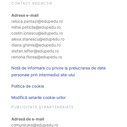
CONTACT REDACȚIE
Adrese e-mail
raluca.pantazi@edupedu.ro
mihai.peticila@edupedu.ro
costin.ionescu@edupedu.ro
alexa.stanescu@edupedu.ro
diana.ghimisi@edupedu.ro
stefan.lefter@edupedu.ro
ramona.florea@edupedu.ro
Notă de informare cu privire la prelucrarea de date
personale prin intermediul site-ului
Politica de cookie
Modifică setarile cookie-urilor
PUBLICITATE ȘI PARTENERIATE
Adresă de e-mail
comunicare@edupedu.ro