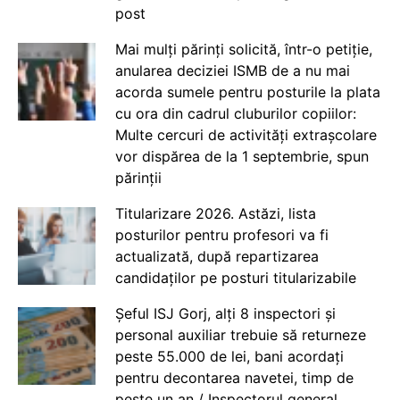
post
Mai mulți părinți solicită, într-o petiție,
anularea deciziei ISMB de a nu mai
acorda sumele pentru posturile la plata
cu ora din cadrul cluburilor copiilor:
Multe cercuri de activități extrașcolare
vor dispărea de la 1 septembrie, spun
părinții
Titularizare 2026. Astăzi, lista
posturilor pentru profesori va fi
actualizată, după repartizarea
candidaților pe posturi titularizabile
Șeful ISJ Gorj, alți 8 inspectori și
personal auxiliar trebuie să returneze
peste 55.000 de lei, bani acordați
pentru decontarea navetei, timp de
peste un an / Inspectorul general,