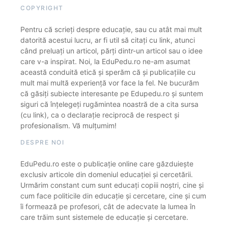
COPYRIGHT
Pentru că scrieți despre educație, sau cu atât mai mult
datorită acestui lucru, ar fi util să citați cu link, atunci
când preluați un articol, părți dintr-un articol sau o idee
care v-a inspirat. Noi, la EduPedu.ro ne-am asumat
această conduită etică și sperăm că și publicațiile cu
mult mai multă experiență vor face la fel. Ne bucurăm
că găsiți subiecte interesante pe Edupedu.ro și suntem
siguri că înțelegeți rugămintea noastră de a cita sursa
(cu link), ca o declarație reciprocă de respect și
profesionalism. Vă mulțumim!
DESPRE NOI
EduPedu.ro este o publicație online care găzduiește
exclusiv articole din domeniul educației și cercetării.
Urmărim constant cum sunt educați copiii noștri, cine și
cum face politicile din educație și cercetare, cine și cum
îi formează pe profesori, cât de adecvate la lumea în
care trăim sunt sistemele de educație și cercetare.